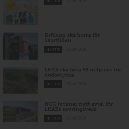
18 juni 2026
NYHETER
Drillcon ska borra för
Svartliden
18 juni 2026
NYHETER
LKAB ska böta 55 miljoner för
dödsolycka
18 juni 2026
NYHETER
NCC tecknar nytt avtal för
LKABs sovringsverk
18 juni 2026
NYHETER