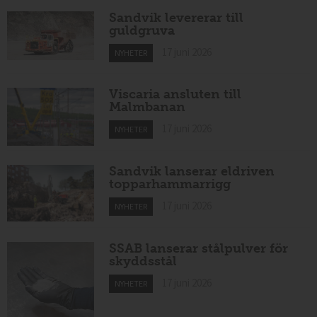
Sandvik levererar till
guldgruva
17 juni 2026
NYHETER
Viscaria ansluten till
Malmbanan
17 juni 2026
NYHETER
Sandvik lanserar eldriven
topparhammarrigg
17 juni 2026
NYHETER
SSAB lanserar stålpulver för
skyddsstål
17 juni 2026
NYHETER