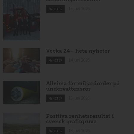
15 juni 2026
NYHETER
Vecka 24– heta nyheter
14 juni 2026
NYHETER
Alleima får miljardorder på
undervattensrör
13 juni 2026
NYHETER
Positiva renhetsresultat i
svensk grafitgruva
13 juni 2026
NYHETER