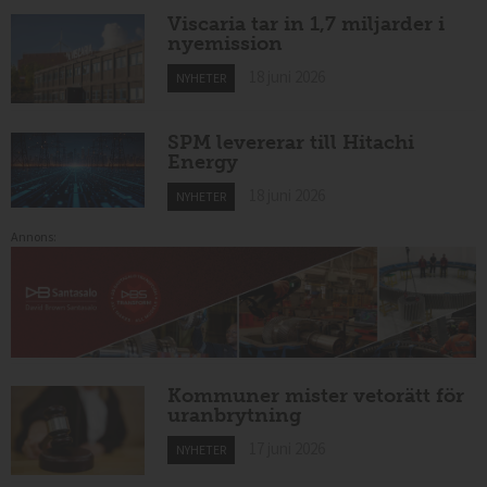
Viscaria tar in 1,7 miljarder i
nyemission
18 juni 2026
NYHETER
SPM levererar till Hitachi
Energy
18 juni 2026
NYHETER
Annons:
Kommuner mister vetorätt för
uranbrytning
17 juni 2026
NYHETER