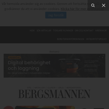
Vår hemsida använder sig av cookies. Genom att fortsätta surfa på sidan
godkänner du att vi använder cookies.
Klicka här för mer information
.
Jag förstår
HEM
SÖK ARTIKLAR
TIDIGARE NUMMER
OM OSS/KONTAKT
KRÖNIKOR
BERGTEKNIKFÖRENINGEN
INTEGRITETSPOLICY
Annons: