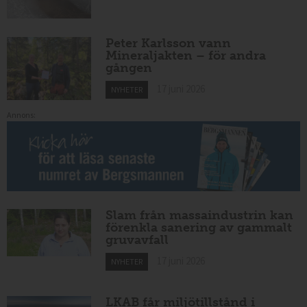
Peter Karlsson vann
Mineraljakten – för andra
gången
17 juni 2026
NYHETER
Annons:
Slam från massaindustrin kan
förenkla sanering av gammalt
gruvavfall
17 juni 2026
NYHETER
LKAB får miljötillstånd i