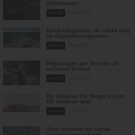
Malmberget
15 juni 2026
NYHETER
Björkdalsgruvan tar nästa steg
på digitaliseringsresan
15 juni 2026
NYHETER
Regeringen ger Swerim 20
miljoner kronor
15 juni 2026
NYHETER
Ny tidsplan för Stegra dröjer
till slutet av året
15 juni 2026
NYHETER
Stort intresse för Jamas
skrotningsmaskiner