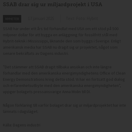
SSAB drar sig ur miljardprojekt i USA
17 januari 2025
Text: Foto: Hybrit
NYHETER
SSAB har under ett års tid förhandlat med USA om ett stöd på 500
miljoner dollar för att bygga en anläggning för fossilfritt stål med
Hybrit-teknik i Mississippi, liknande den som byggs i Sverige. Enligt
amerikansk media har SSAB nu dragit sig ur projektet, något som
senare bekräftats av Dagens industri.
”Det stämmer att SSAB dragit tillbaka ansökan och inte längre
förhandlar med den amerikanska energimyndighetens Office of Clean
Energy Demonstrations kring detta stöd. Vi har en fortsatt god dialog
och erfarenhetsutbyte med den amerikanska energimyndigheten”,
uppger bolagets pressansvarige Anna Molin till DI.
Någon förklaring till varför bolaget drar sig ur miljardprojektet har inte
lämnats i dagsläget.
Källa: Dagens industri