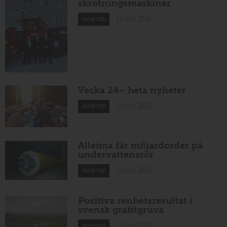
skrotningsmaskiner
15 juni 2026
NYHETER
Vecka 24– heta nyheter
14 juni 2026
NYHETER
Alleima får miljardorder på
undervattensrör
13 juni 2026
NYHETER
Positiva renhetsresultat i
svensk grafitgruva
13 juni 2026
NYHETER