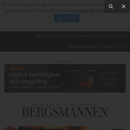
Vår hemsida använder sig av cookies. Genom att fortsätta surfa på sidan
godkänner du att vi använder cookies.
Klicka här för mer information
.
Jag förstår
HEM
SÖK ARTIKLAR
TIDIGARE NUMMER
OM OSS/KONTAKT
KRÖNIKOR
BERGTEKNIKFÖRENINGEN
INTEGRITETSPOLICY
Annons: