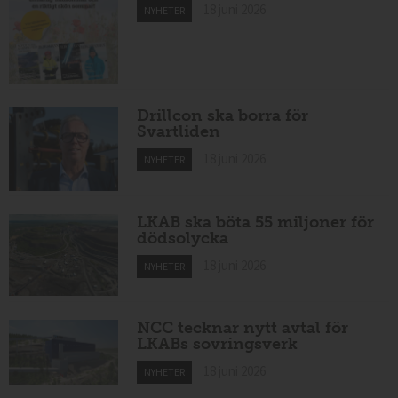
18 juni 2026
NYHETER
Drillcon ska borra för
Svartliden
18 juni 2026
NYHETER
LKAB ska böta 55 miljoner för
dödsolycka
18 juni 2026
NYHETER
NCC tecknar nytt avtal för
LKABs sovringsverk
18 juni 2026
NYHETER