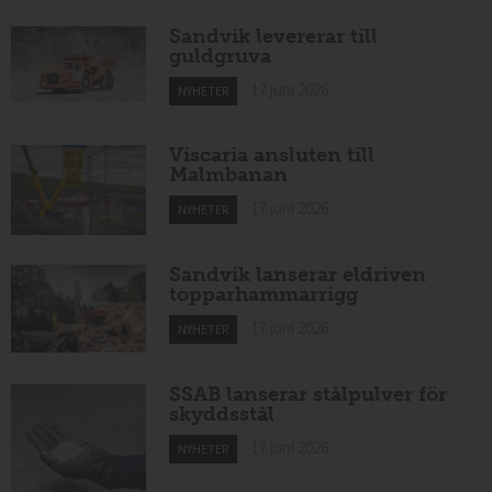
Sandvik levererar till
guldgruva
17 juni 2026
NYHETER
Viscaria ansluten till
Malmbanan
17 juni 2026
NYHETER
Sandvik lanserar eldriven
topparhammarrigg
17 juni 2026
NYHETER
SSAB lanserar stålpulver för
skyddsstål
17 juni 2026
NYHETER