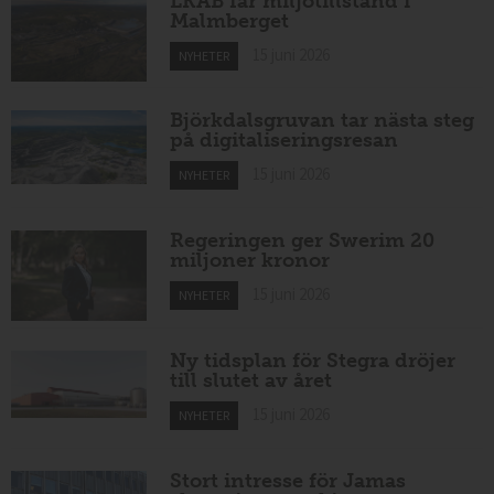
LKAB får miljötillstånd i
Malmberget
15 juni 2026
NYHETER
Björkdalsgruvan tar nästa steg
på digitaliseringsresan
15 juni 2026
NYHETER
Regeringen ger Swerim 20
miljoner kronor
15 juni 2026
NYHETER
Ny tidsplan för Stegra dröjer
till slutet av året
15 juni 2026
NYHETER
Stort intresse för Jamas