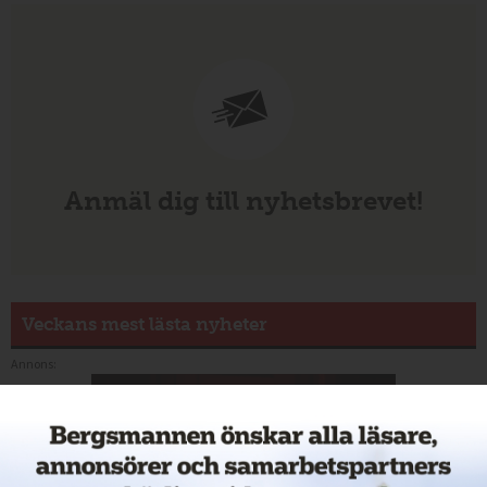
Anmäl dig till nyhetsbrevet!
Veckans mest lästa nyheter
Annons: