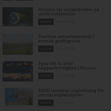
Alleima får miljardorder på
undervattensrör
13 juni 2026
NYHETER
Positiva renhetsresultat i
svensk grafitgruva
13 juni 2026
NYHETER
Fyra vill ta över
kopparfyndighet i Kiruna
13 juni 2026
NYHETER
SBMI lanserar vägledning för
rennäringsanalyser
13 juni 2026
NYHETER