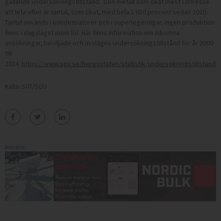
gällande undersökningstillstånd. Den metall som ökat mest i intresse
att leta efter är tantal, som ökat, med hela 1 650 procent sedan 2020.
Tantal används i kondensatorer och i superlegeringar. Ingen produktion
finns i dagsläget inom EU. Här finns information om inkomna
ansökningar, beviljade och avslagna undersökningstillstånd för år 2000
till
2024.
https://www.sgu.se/bergsstaten/statistik/undersokningstillstand/
Källa: SVT/SGU
Annons: