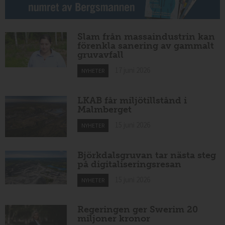
Slam från massaindustrin kan
förenkla sanering av gammalt
gruvavfall
17 juni 2026
NYHETER
LKAB får miljötillstånd i
Malmberget
15 juni 2026
NYHETER
Björkdalsgruvan tar nästa steg
på digitaliseringsresan
15 juni 2026
NYHETER
Regeringen ger Swerim 20
miljoner kronor