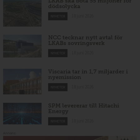
LKAB ska böta 55 miljoner för
dödsolycka
18 juni 2026
NYHETER
NCC tecknar nytt avtal för
LKABs sovringsverk
18 juni 2026
NYHETER
Viscaria tar in 1,7 miljarder i
nyemission
18 juni 2026
NYHETER
SPM levererar till Hitachi
Energy
18 juni 2026
NYHETER
Annons: