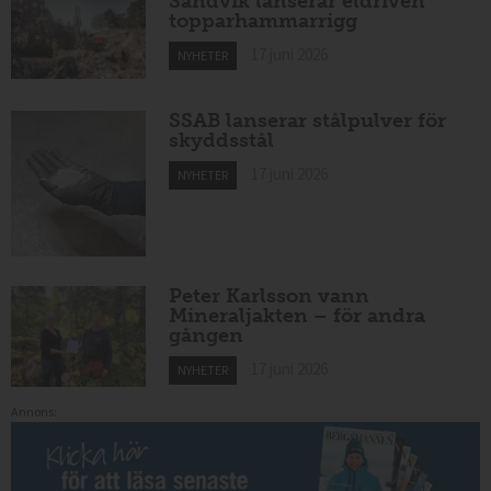
Sandvik lanserar eldriven
topparhammarrigg
17 juni 2026
NYHETER
SSAB lanserar stålpulver för
skyddsstål
17 juni 2026
NYHETER
Peter Karlsson vann
Mineraljakten – för andra
gången
17 juni 2026
NYHETER
Annons: