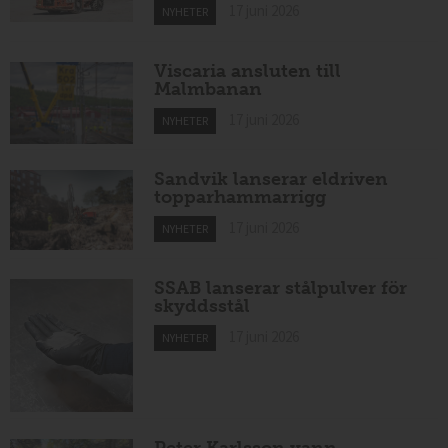
17 juni 2026
NYHETER
Viscaria ansluten till
Malmbanan
17 juni 2026
NYHETER
Sandvik lanserar eldriven
topparhammarrigg
17 juni 2026
NYHETER
SSAB lanserar stålpulver för
skyddsstål
17 juni 2026
NYHETER