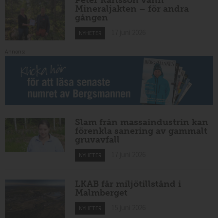
Peter Karlsson vann
Mineraljakten – för andra
gången
17 juni 2026
NYHETER
Annons:
Slam från massaindustrin kan
förenkla sanering av gammalt
gruvavfall
17 juni 2026
NYHETER
LKAB får miljötillstånd i
Malmberget
15 juni 2026
NYHETER