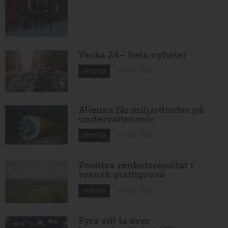
Vecka 24– heta nyheter
14 juni 2026
NYHETER
Alleima får miljardorder på
undervattensrör
13 juni 2026
NYHETER
Positiva renhetsresultat i
svensk grafitgruva
13 juni 2026
NYHETER
Fyra vill ta över