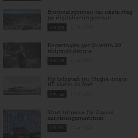
Björkdalsgruvan tar nästa steg
på digitaliseringsresan
15 juni 2026
NYHETER
Regeringen ger Swerim 20
miljoner kronor
15 juni 2026
NYHETER
Ny tidsplan för Stegra dröjer
till slutet av året
15 juni 2026
NYHETER
Stort intresse för Jamas
skrotningsmaskiner
15 juni 2026
NYHETER