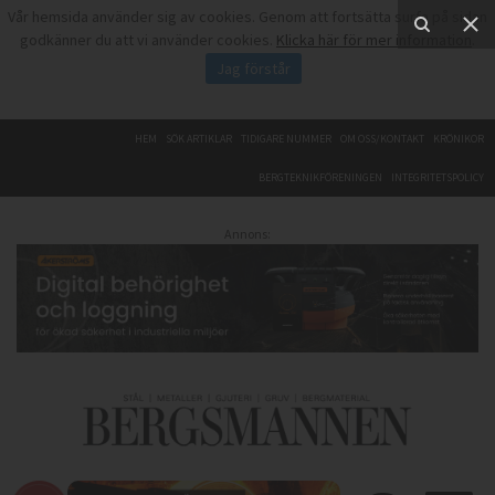
Vår hemsida använder sig av cookies. Genom att fortsätta surfa på sidan
godkänner du att vi använder cookies.
Klicka här för mer information
.
Jag förstår
HEM
SÖK ARTIKLAR
TIDIGARE NUMMER
OM OSS/KONTAKT
KRÖNIKOR
BERGTEKNIKFÖRENINGEN
INTEGRITETSPOLICY
Annons: