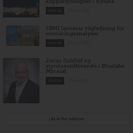
kopparfyndighet i Kiruna
13 juni 2026
NYHETER
SBMI lanserar vägledning för
rennäringsanalyser
13 juni 2026
NYHETER
Jonas Dahllöf ny
styrelseordförande i Bluelake
Mineral
13 juni 2026
NYHETER
Läs in fler nyheter