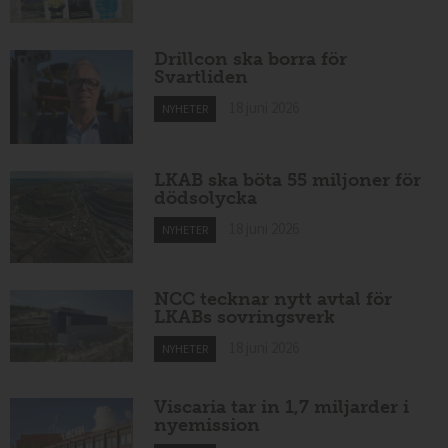
Drillcon ska borra för
Svartliden
18 juni 2026
NYHETER
LKAB ska böta 55 miljoner för
dödsolycka
18 juni 2026
NYHETER
NCC tecknar nytt avtal för
LKABs sovringsverk
18 juni 2026
NYHETER
Viscaria tar in 1,7 miljarder i
nyemission