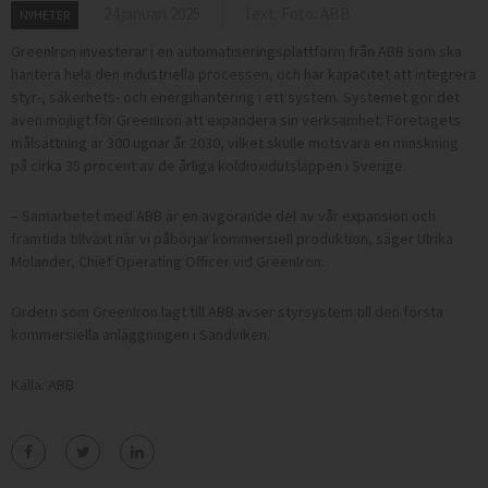
24 januari 2025
Text: Foto: ABB
NYHETER
GreenIron investerar i en automatiseringsplattform från ABB som ska
hantera hela den industriella processen, och har kapacitet att integrera
styr-, säkerhets- och energihantering i ett system. Systemet gör det
även möjligt för GreenIron att expandera sin verksamhet. Företagets
målsättning är 300 ugnar år 2030, vilket skulle motsvara en minskning
på cirka 35 procent av de årliga koldioxidutsläppen i Sverige.
– Samarbetet med ABB är en avgörande del av vår expansion och
framtida tillväxt när vi påbörjar kommersiell produktion, säger Ulrika
Molander, Chief Operating Officer vid GreenIron.
Ordern som GreenIron lagt till ABB avser styrsystem till den första
kommersiella anläggningen i Sandviken.
Källa: ABB