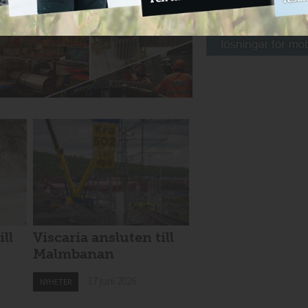
ill
Viscaria ansluten till
Malmbanan
17 juni 2026
NYHETER