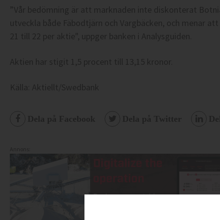
”Vår bedömning är att marknaden inte diskonterat Botnia
utveckla både Fäbodtjärn och Vargbäcken, och menar att 
21 till 22 per aktie", uppger banken i Analysguiden.
Aktien har stigit 1,5 procent till 13,15 kronor.
Källa: Aktiellt/Swedbank
Dela på Facebook
Dela på Twitter
De
Annons: