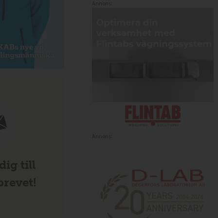
Annons:
Annons:
ig till
revet!