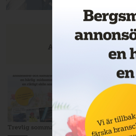
Anmäl dig till nyhetsbre
Trevlig sommar!
Drillcon ska borra 
Svartliden