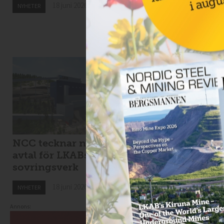
18 juni 2026
NYHETER
18 juni 2026
NYHETER
NCC tecknar nytt
Viscaria tar in 1,7
avtal för LKABs
miljarder i
sovringsverk
nyemission
18 juni 2026
18 juni 2026
NYHETER
NYHETER
Annons: