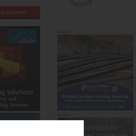
sta nyheter
Annons:
Annons: