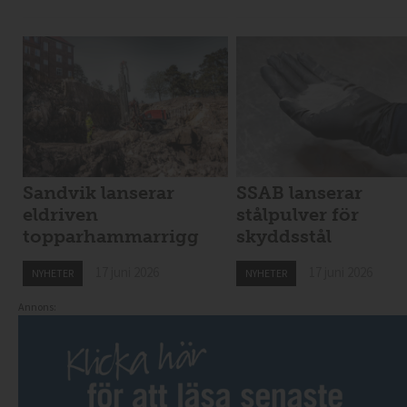
Sandvik lanserar
SSAB lanserar
eldriven
stålpulver för
topparhammarrigg
skyddsstål
17 juni 2026
17 juni 2026
NYHETER
NYHETER
Annons: