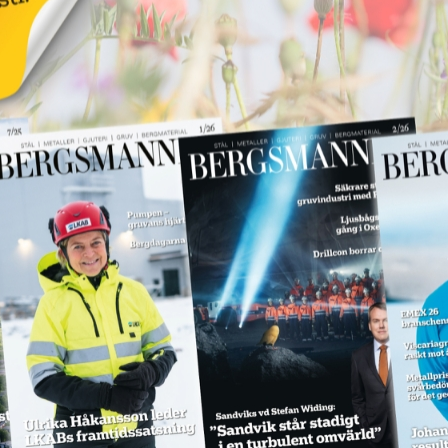
dödsolycka
18 juni 2026
NYHETER
Annons:
Annons:
SPM levererar till
Hitachi Energy
18 juni 2026
NYHETER