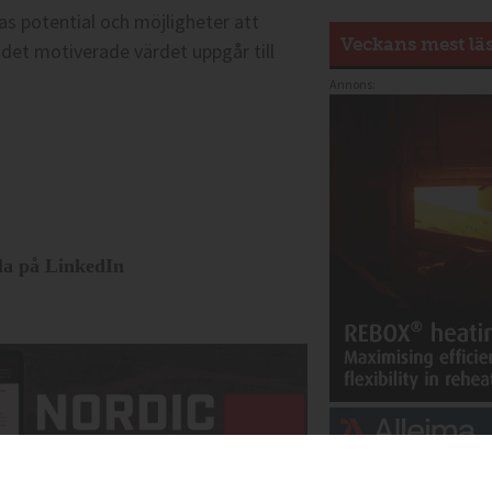
s potential och möjligheter att
Veckans mest lä
det motiverade värdet uppgår till
Annons:
la på LinkedIn