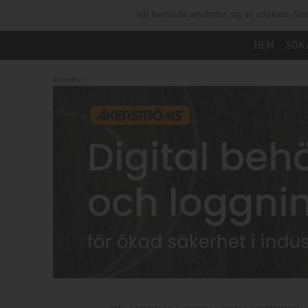
Vår hemsida använder sig av cookies. Gen
HEM
SÖK 
Annons: