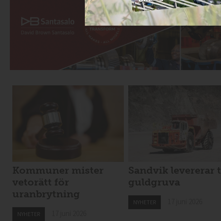
Kommuner mister
Sandvik levererar t
vetorätt för
guldgruva
uranbrytning
17 juni 2026
NYHETER
17 juni 2026
NYHETER