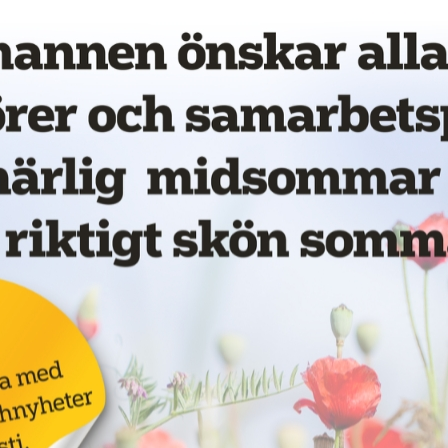
vet!
Annons:
för
LKAB ska böta 55
miljoner för