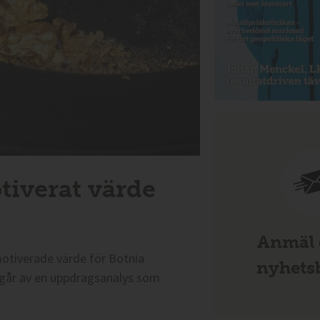
tiverat värde
Anmäl d
otiverade värde för Botnia
nyhetsb
amgår av en uppdragsanalys som