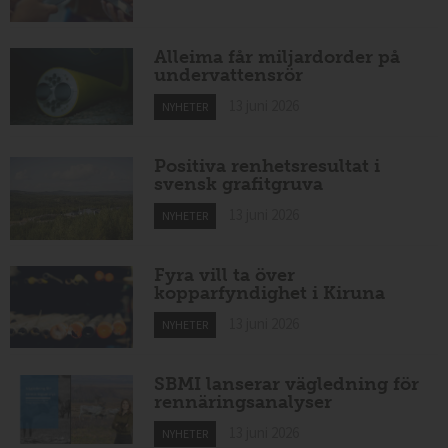
Alleima får miljardorder på
undervattensrör
13 juni 2026
NYHETER
Positiva renhetsresultat i
svensk grafitgruva
13 juni 2026
NYHETER
Fyra vill ta över
kopparfyndighet i Kiruna
13 juni 2026
NYHETER
SBMI lanserar vägledning för
rennäringsanalyser
13 juni 2026
NYHETER