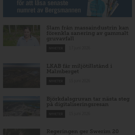
Slam från massaindustrin kan
förenkla sanering av gammalt
gruvavfall
17 juni 2026
NYHETER
LKAB får miljötillstånd i
Malmberget
15 juni 2026
NYHETER
Björkdalsgruvan tar nästa steg
på digitaliseringsresan
15 juni 2026
NYHETER
Regeringen ger Swerim 20