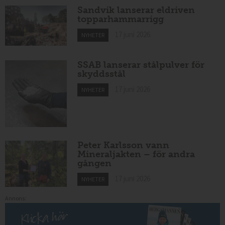
Sandvik lanserar eldriven
topparhammarrigg
17 juni 2026
NYHETER
SSAB lanserar stålpulver för
skyddsstål
17 juni 2026
NYHETER
Peter Karlsson vann
Mineraljakten – för andra
gången
17 juni 2026
NYHETER
Annons: