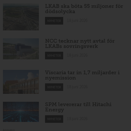
LKAB ska böta 55 miljoner för
dödsolycka
18 juni 2026
NYHETER
NCC tecknar nytt avtal för
LKABs sovringsverk
18 juni 2026
NYHETER
Viscaria tar in 1,7 miljarder i
nyemission
18 juni 2026
NYHETER
SPM levererar till Hitachi
Energy
18 juni 2026
NYHETER
Annons: