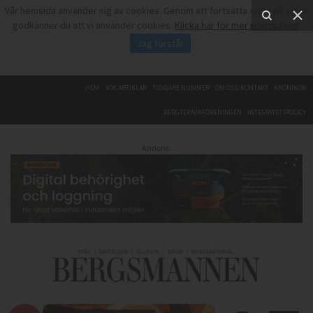
Vår hemsida använder sig av cookies. Genom att fortsätta surfa på sidan
godkänner du att vi använder cookies.
Klicka här för mer information
.
Jag förstår
HEM
SÖK ARTIKLAR
TIDIGARE NUMMER
OM OSS/KONTAKT
KRÖNIKOR
BERGTEKNIKFÖRENINGEN
INTEGRITETSPOLICY
Annons: