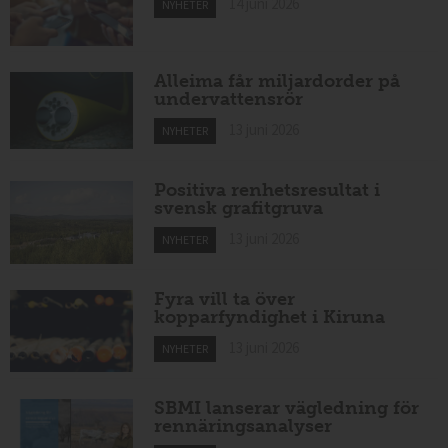
14 juni 2026
NYHETER
Alleima får miljardorder på
undervattensrör
13 juni 2026
NYHETER
Positiva renhetsresultat i
svensk grafitgruva
13 juni 2026
NYHETER
Fyra vill ta över
kopparfyndighet i Kiruna
13 juni 2026
NYHETER
SBMI lanserar vägledning för
rennäringsanalyser