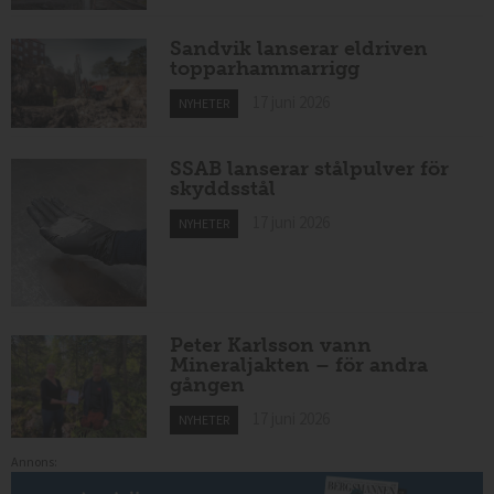
Sandvik lanserar eldriven
topparhammarrigg
17 juni 2026
NYHETER
SSAB lanserar stålpulver för
skyddsstål
17 juni 2026
NYHETER
Peter Karlsson vann
Mineraljakten – för andra
gången
17 juni 2026
NYHETER
Annons: