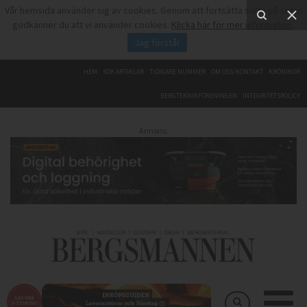
Vår hemsida använder sig av cookies. Genom att fortsätta surfa på sidan
godkänner du att vi använder cookies.
Klicka här för mer information
.
Jag förstår
HEM
SÖK ARTIKLAR
TIDIGARE NUMMER
OM OSS/KONTAKT
KRÖNIKOR
BERGTEKNIKFÖRENINGEN
INTEGRITETSPOLICY
Annons: