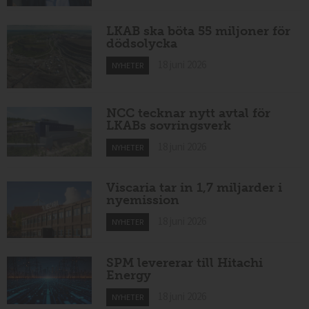
LKAB ska böta 55 miljoner för
dödsolycka
18 juni 2026
NYHETER
NCC tecknar nytt avtal för
LKABs sovringsverk
18 juni 2026
NYHETER
Viscaria tar in 1,7 miljarder i
nyemission
18 juni 2026
NYHETER
SPM levererar till Hitachi
Energy
18 juni 2026
NYHETER