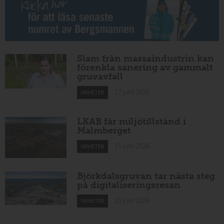
Slam från massaindustrin kan
förenkla sanering av gammalt
gruvavfall
17 juni 2026
NYHETER
LKAB får miljötillstånd i
Malmberget
15 juni 2026
NYHETER
Björkdalsgruvan tar nästa steg
på digitaliseringsresan
15 juni 2026
NYHETER