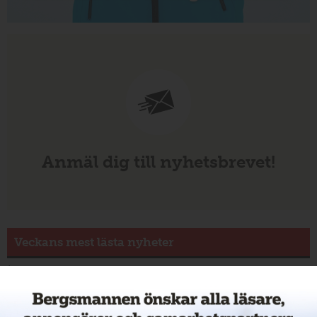
Anmäl dig till nyhetsbrevet!
Veckans mest lästa nyheter
Annons: