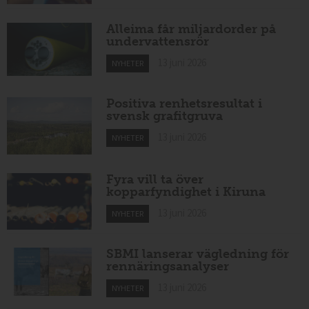
Alleima får miljardorder på
undervattensrör
13 juni 2026
NYHETER
Positiva renhetsresultat i
svensk grafitgruva
13 juni 2026
NYHETER
Fyra vill ta över
kopparfyndighet i Kiruna
13 juni 2026
NYHETER
SBMI lanserar vägledning för
rennäringsanalyser
13 juni 2026
NYHETER