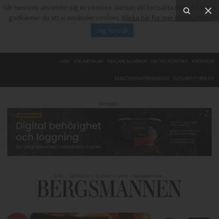
Vår hemsida använder sig av cookies. Genom att fortsätta surfa på sidan
godkänner du att vi använder cookies.
Klicka här för mer information
.
Jag förstår
HEM
SÖK ARTIKLAR
TIDIGARE NUMMER
OM OSS/KONTAKT
KRÖNIKOR
BERGTEKNIKFÖRENINGEN
INTEGRITETSPOLICY
Annons: