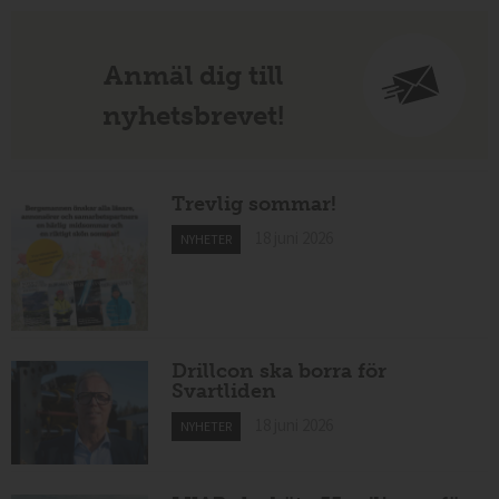
Anmäl dig till
nyhetsbrevet!
Trevlig sommar!
18 juni 2026
NYHETER
Drillcon ska borra för
Svartliden
18 juni 2026
NYHETER