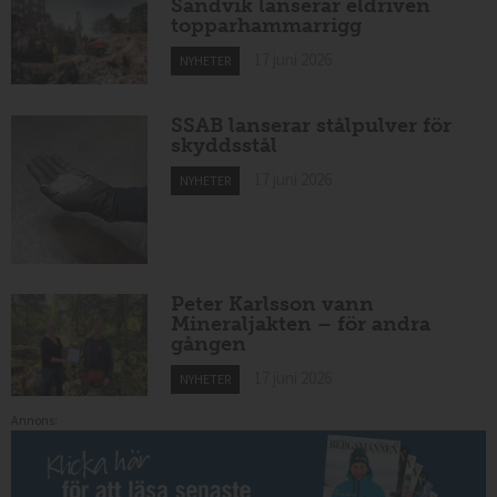
Sandvik lanserar eldriven
topparhammarrigg
17 juni 2026
NYHETER
SSAB lanserar stålpulver för
skyddsstål
17 juni 2026
NYHETER
Peter Karlsson vann
Mineraljakten – för andra
gången
17 juni 2026
NYHETER
Annons: