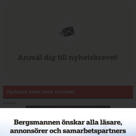
Anmäl dig till nyhetsbrevet!
Veckans mest lästa nyheter
Annons: