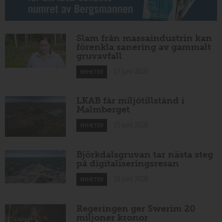
Slam från massaindustrin kan
förenkla sanering av gammalt
gruvavfall
17 juni 2026
NYHETER
LKAB får miljötillstånd i
Malmberget
15 juni 2026
NYHETER
Björkdalsgruvan tar nästa steg
på digitaliseringsresan
15 juni 2026
NYHETER
Regeringen ger Swerim 20
miljoner kronor