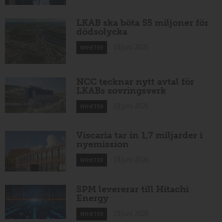
LKAB ska böta 55 miljoner för
dödsolycka
18 juni 2026
NYHETER
NCC tecknar nytt avtal för
LKABs sovringsverk
18 juni 2026
NYHETER
Viscaria tar in 1,7 miljarder i
nyemission
18 juni 2026
NYHETER
SPM levererar till Hitachi
Energy
18 juni 2026
NYHETER