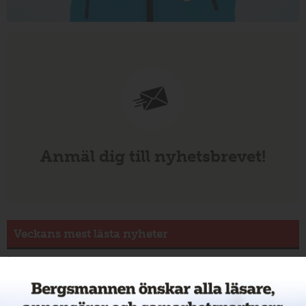
Anmäl dig till nyhetsbrevet!
Veckans mest lästa nyheter
Annons: