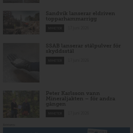
Sandvik lanserar eldriven
topparhammarrigg
17 juni 2026
NYHETER
SSAB lanserar stålpulver för
skyddsstål
17 juni 2026
NYHETER
Peter Karlsson vann
Mineraljakten – för andra
gången
17 juni 2026
NYHETER
Annons: