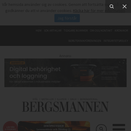
Vår hemsida använder sig av cookies. Genom att fortsätta surfa på sidan
godkänner du att vi använder cookies.
Klicka här för mer information
.
Jag förstår
HEM
SÖK ARTIKLAR
TIDIGARE NUMMER
OM OSS/KONTAKT
KRÖNIKOR
BERGTEKNIKFÖRENINGEN
INTEGRITETSPOLICY
Annons: