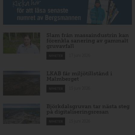
Slam från massaindustrin kan
förenkla sanering av gammalt
gruvavfall
17 juni 2026
NYHETER
LKAB får miljötillstånd i
Malmberget
15 juni 2026
NYHETER
Björkdalsgruvan tar nästa steg
på digitaliseringsresan
15 juni 2026
NYHETER