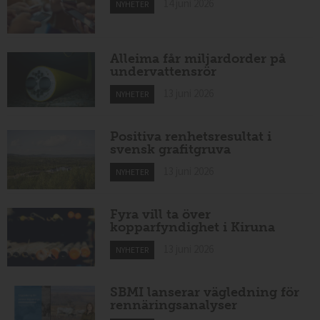
14 juni 2026
NYHETER
Alleima får miljardorder på
undervattensrör
13 juni 2026
NYHETER
Positiva renhetsresultat i
svensk grafitgruva
13 juni 2026
NYHETER
Fyra vill ta över
kopparfyndighet i Kiruna
13 juni 2026
NYHETER
SBMI lanserar vägledning för
rennäringsanalyser