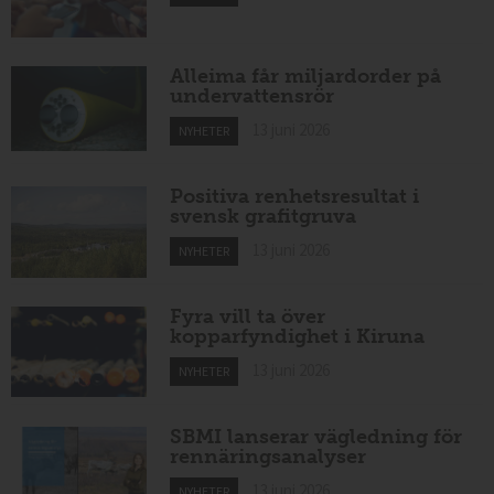
Alleima får miljardorder på
undervattensrör
13 juni 2026
NYHETER
Positiva renhetsresultat i
svensk grafitgruva
13 juni 2026
NYHETER
Fyra vill ta över
kopparfyndighet i Kiruna
13 juni 2026
NYHETER
SBMI lanserar vägledning för
rennäringsanalyser
13 juni 2026
NYHETER