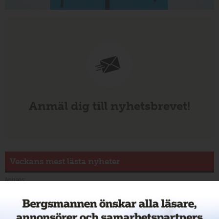
Anmäl dig till nyhetsbrevet!
Veckans mest lästa nyheter
Annons: