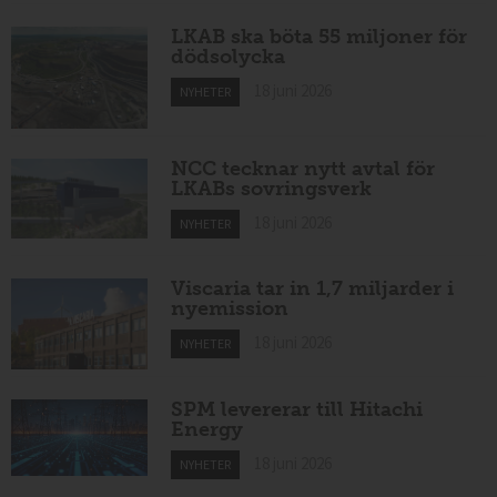
LKAB ska böta 55 miljoner för
dödsolycka
18 juni 2026
NYHETER
NCC tecknar nytt avtal för
LKABs sovringsverk
18 juni 2026
NYHETER
Viscaria tar in 1,7 miljarder i
nyemission
18 juni 2026
NYHETER
SPM levererar till Hitachi
Energy
18 juni 2026
NYHETER