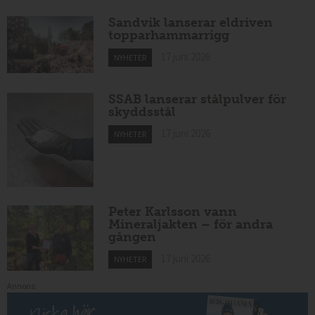
Sandvik lanserar eldriven
topparhammarrigg
17 juni 2026
NYHETER
SSAB lanserar stålpulver för
skyddsstål
17 juni 2026
NYHETER
Peter Karlsson vann
Mineraljakten – för andra
gången
17 juni 2026
NYHETER
Annons: