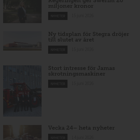
Regeringen ger Swerim 20
miljoner kronor
15 juni 2026
NYHETER
Ny tidsplan för Stegra dröjer
till slutet av året
15 juni 2026
NYHETER
Stort intresse för Jamas
skrotningsmaskiner
15 juni 2026
NYHETER
Vecka 24– heta nyheter
14 juni 2026
NYHETER