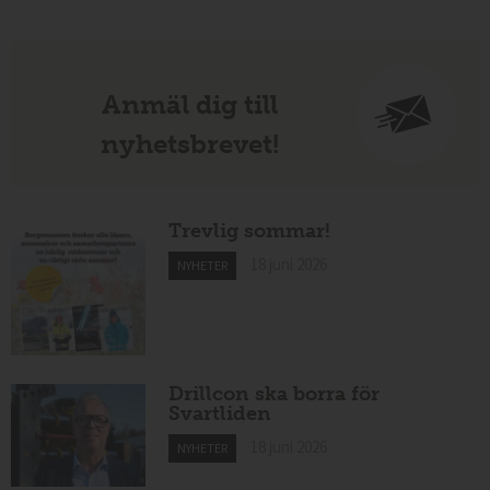
Anmäl dig till
nyhetsbrevet!
Trevlig sommar!
18 juni 2026
NYHETER
Drillcon ska borra för
Svartliden
18 juni 2026
NYHETER