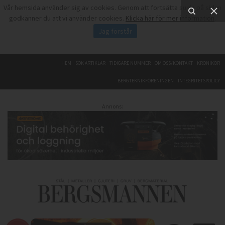
Vår hemsida använder sig av cookies. Genom att fortsätta surfa på sidan
godkänner du att vi använder cookies.
Klicka här för mer information
.
Jag förstår
HEM
SÖK ARTIKLAR
TIDIGARE NUMMER
OM OSS/KONTAKT
KRÖNIKOR
BERGTEKNIKFÖRENINGEN
INTEGRITETSPOLICY
Annons: