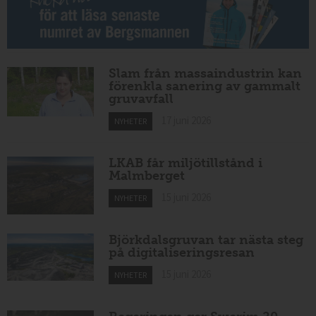
Slam från massaindustrin kan
förenkla sanering av gammalt
gruvavfall
17 juni 2026
NYHETER
LKAB får miljötillstånd i
Malmberget
15 juni 2026
NYHETER
Björkdalsgruvan tar nästa steg
på digitaliseringsresan
15 juni 2026
NYHETER