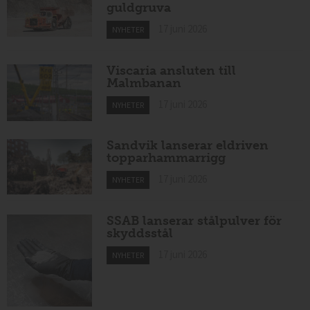
guldgruva
17 juni 2026
NYHETER
Viscaria ansluten till
Malmbanan
17 juni 2026
NYHETER
Sandvik lanserar eldriven
topparhammarrigg
17 juni 2026
NYHETER
SSAB lanserar stålpulver för
skyddsstål
17 juni 2026
NYHETER