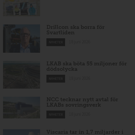
Drillcon ska borra för
Svartliden
18 juni 2026
NYHETER
LKAB ska böta 55 miljoner för
dödsolycka
18 juni 2026
NYHETER
NCC tecknar nytt avtal för
LKABs sovringsverk
18 juni 2026
NYHETER
Viscaria tar in 1,7 miljarder i