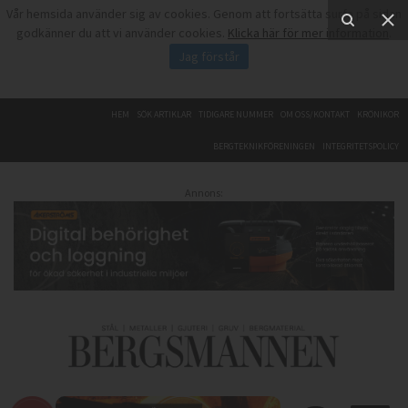
Vår hemsida använder sig av cookies. Genom att fortsätta surfa på sidan
godkänner du att vi använder cookies.
Klicka här för mer information
.
Jag förstår
HEM
SÖK ARTIKLAR
TIDIGARE NUMMER
OM OSS/KONTAKT
KRÖNIKOR
BERGTEKNIKFÖRENINGEN
INTEGRITETSPOLICY
Annons: