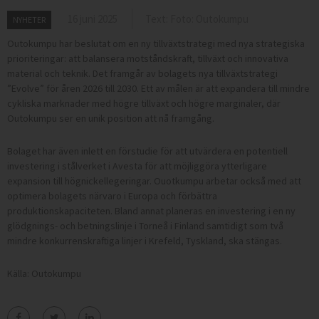
16 juni 2025
Text: Foto: Outokumpu
NYHETER
Outokumpu har beslutat om en ny tillväxtstrategi med nya strategiska
prioriteringar: att balansera motståndskraft, tillväxt och innovativa
material och teknik. Det framgår av bolagets nya tillväxtstrategi
”Evolve” för åren 2026 till 2030. Ett av målen är att expandera till mindre
cykliska marknader med högre tillväxt och högre marginaler, där
Outokumpu ser en unik position att nå framgång.
Bolaget har även inlett en förstudie för att utvärdera en potentiell
investering i stålverket i Avesta för att möjliggöra ytterligare
expansion till högnickellegeringar. Ouotkumpu arbetar också med att
optimera bolagets närvaro i Europa och förbättra
produktionskapaciteten. Bland annat planeras en investering i en ny
glödgnings- och betningslinje i Torneå i Finland samtidigt som två
mindre konkurrenskraftiga linjer i Krefeld, Tyskland, ska stängas.
Källa: Outokumpu