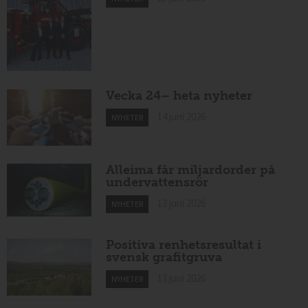
Vecka 24– heta nyheter
14 juni 2026
NYHETER
Alleima får miljardorder på
undervattensrör
13 juni 2026
NYHETER
Positiva renhetsresultat i
svensk grafitgruva
13 juni 2026
NYHETER