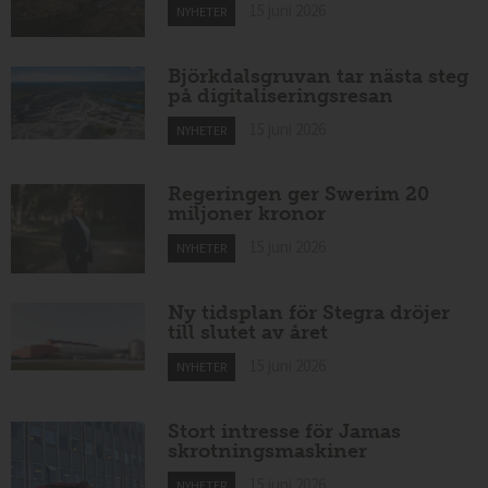
15 juni 2026
NYHETER
Björkdalsgruvan tar nästa steg
på digitaliseringsresan
15 juni 2026
NYHETER
Regeringen ger Swerim 20
miljoner kronor
15 juni 2026
NYHETER
Ny tidsplan för Stegra dröjer
till slutet av året
15 juni 2026
NYHETER
Stort intresse för Jamas
skrotningsmaskiner
15 juni 2026
NYHETER