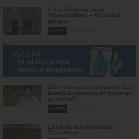
Peter Karlsson vann
Mineraljakten – för andra
gången
17 juni 2026
NYHETER
Annons:
Slam från massaindustrin kan
förenkla sanering av gammalt
gruvavfall
17 juni 2026
NYHETER
LKAB får miljötillstånd i
Malmberget