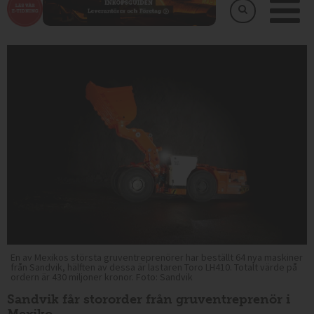
En av Mexikos största gruventreprenörer har beställt 64 nya maskiner
från Sandvik, hälften av dessa är lastaren Toro LH410. Totalt värde på
ordern är 430 miljoner kronor. Foto: Sandvik
Sandvik får stororder från gruventreprenör i
Mexiko