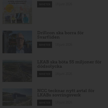
18 juni 2026
NYHETER
Drillcon ska borra för
Svartliden
18 juni 2026
NYHETER
LKAB ska böta 55 miljoner för
dödsolycka
18 juni 2026
NYHETER
NCC tecknar nytt avtal för
LKABs sovringsverk
18 juni 2026
NYHETER