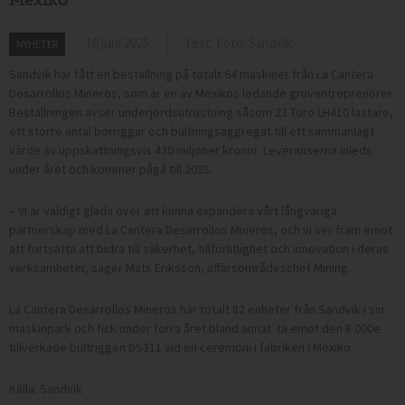
18 juni 2025
Text: Foto: Sandvik
NYHETER
Sandvik har fått en beställning på totalt 64 maskiner från La Cantera
Desarrollos Mineros, som är en av Mexikos ledande gruventreprenörer.
Beställningen avser underjordsutrustning såsom 23 Toro LH410 lastare,
ett större antal borriggar och bultningsaggregat till ett sammanlagt
värde av uppskattningsvis 430 miljoner kronor. Leveranserna inleds
under året och kommer pågå till 2028.
– Vi är väldigt glada över att kunna expandera vårt långvariga
partnerskap med La Cantera Desarrollos Mineros, och vi ser fram emot
att fortsätta att bidra till säkerhet, tillförlitlighet och innovation i deras
verksamheter, säger Mats Eriksson, affärsområdeschef Mining.
La Cantera Desarrollos Mineros har totalt 82 enheter från Sandvik i sin
maskinpark och fick under förra året bland annat ta emot den 8 000e
tillverkade bultriggen DS311 vid en ceremoni i fabriken i Mexiko.
Källa: Sandvik