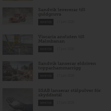
Sandvik levererar till
guldgruva
17 juni 2026
NYHETER
Viscaria ansluten till
Malmbanan
17 juni 2026
NYHETER
Sandvik lanserar eldriven
topparhammarrigg
17 juni 2026
NYHETER
SSAB lanserar stålpulver för
skyddsstål
17 juni 2026
NYHETER