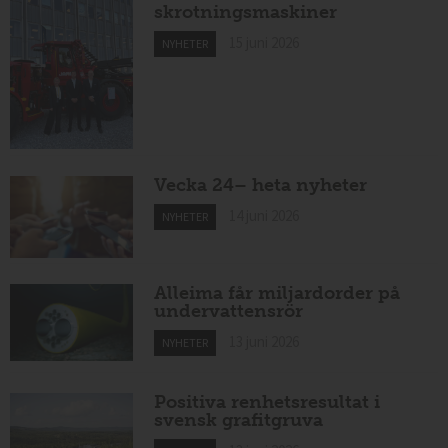
skrotningsmaskiner
15 juni 2026
NYHETER
Vecka 24– heta nyheter
14 juni 2026
NYHETER
Alleima får miljardorder på
undervattensrör
13 juni 2026
NYHETER
Positiva renhetsresultat i
svensk grafitgruva