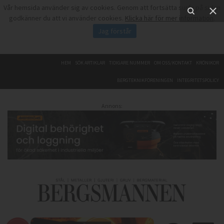
Vår hemsida använder sig av cookies. Genom att fortsätta surfa på sidan
godkänner du att vi använder cookies.
Klicka här för mer information
.
Jag förstår
HEM
SÖK ARTIKLAR
TIDIGARE NUMMER
OM OSS/KONTAKT
KRÖNIKOR
BERGTEKNIKFÖRENINGEN
INTEGRITETSPOLICY
Annons: