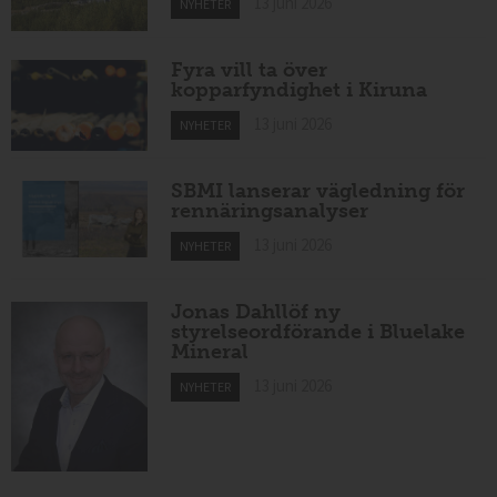
13 juni 2026
NYHETER
Fyra vill ta över
kopparfyndighet i Kiruna
13 juni 2026
NYHETER
SBMI lanserar vägledning för
rennäringsanalyser
13 juni 2026
NYHETER
Jonas Dahllöf ny
styrelseordförande i Bluelake
Mineral
13 juni 2026
NYHETER