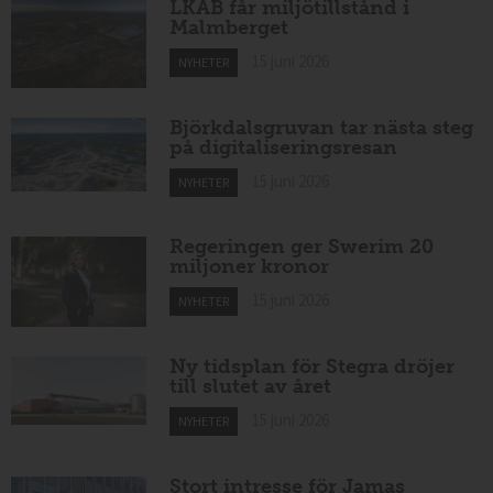
LKAB får miljötillstånd i
Malmberget
15 juni 2026
NYHETER
Björkdalsgruvan tar nästa steg
på digitaliseringsresan
15 juni 2026
NYHETER
Regeringen ger Swerim 20
miljoner kronor
15 juni 2026
NYHETER
Ny tidsplan för Stegra dröjer
till slutet av året
15 juni 2026
NYHETER
Stort intresse för Jamas