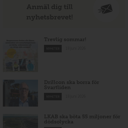
Anmäl dig till
nyhetsbrevet!
Trevlig sommar!
18 juni 2026
NYHETER
Drillcon ska borra för
Svartliden
18 juni 2026
NYHETER
LKAB ska böta 55 miljoner för
dödsolycka