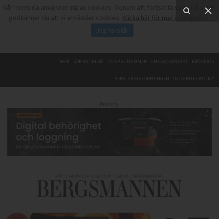
Vår hemsida använder sig av cookies. Genom att fortsätta surfa på sidan
godkänner du att vi använder cookies.
Klicka här för mer information
.
Jag förstår
HEM
SÖK ARTIKLAR
TIDIGARE NUMMER
OM OSS/KONTAKT
KRÖNIKOR
BERGTEKNIKFÖRENINGEN
INTEGRITETSPOLICY
Annons: