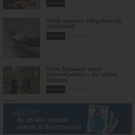
17 juni 2026
NYHETER
SSAB lanserar stålpulver för
skyddsstål
17 juni 2026
NYHETER
Peter Karlsson vann
Mineraljakten – för andra
gången
17 juni 2026
NYHETER
Annons: