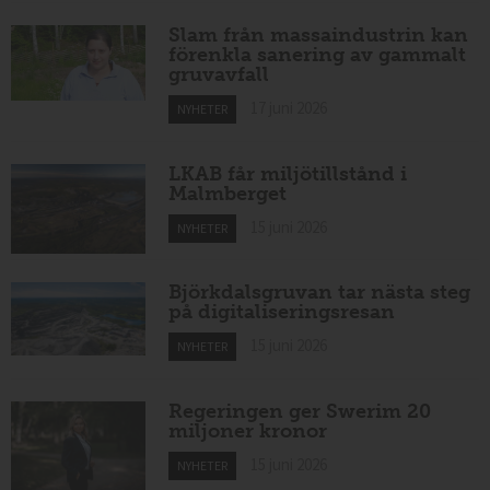
Slam från massaindustrin kan
förenkla sanering av gammalt
gruvavfall
17 juni 2026
NYHETER
LKAB får miljötillstånd i
Malmberget
15 juni 2026
NYHETER
Björkdalsgruvan tar nästa steg
på digitaliseringsresan
15 juni 2026
NYHETER
Regeringen ger Swerim 20
miljoner kronor
15 juni 2026
NYHETER