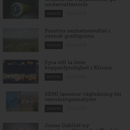
undervattensrör
13 juni 2026
NYHETER
Positiva renhetsresultat i
svensk grafitgruva
13 juni 2026
NYHETER
Fyra vill ta över
kopparfyndighet i Kiruna
13 juni 2026
NYHETER
SBMI lanserar vägledning för
rennäringsanalyser
13 juni 2026
NYHETER
Jonas Dahllöf ny