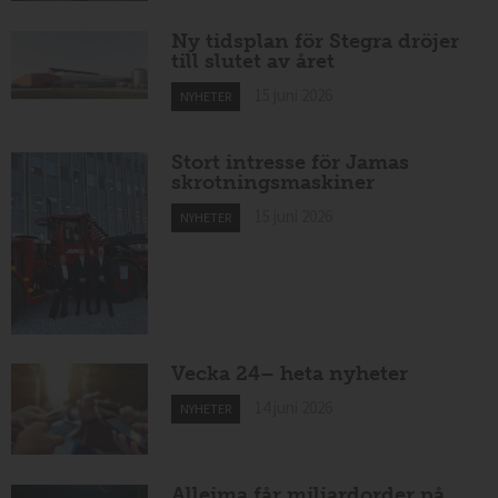
Ny tidsplan för Stegra dröjer
till slutet av året
15 juni 2026
NYHETER
Stort intresse för Jamas
skrotningsmaskiner
15 juni 2026
NYHETER
Vecka 24– heta nyheter
14 juni 2026
NYHETER
Alleima får miljardorder på