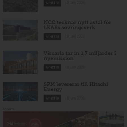
18 juni 2026
NYHETER
NCC tecknar nytt avtal för
LKABs sovringsverk
18 juni 2026
NYHETER
Viscaria tar in 1,7 miljarder i
nyemission
18 juni 2026
NYHETER
SPM levererar till Hitachi
Energy
18 juni 2026
NYHETER
Annons: