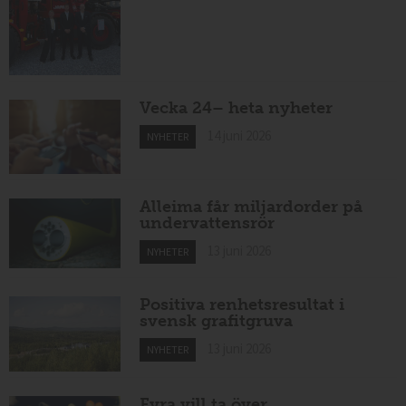
Vecka 24– heta nyheter
14 juni 2026
NYHETER
Alleima får miljardorder på
undervattensrör
13 juni 2026
NYHETER
Positiva renhetsresultat i
svensk grafitgruva
13 juni 2026
NYHETER
Fyra vill ta över