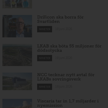
Drillcon ska borra för
Svartliden
18 juni 2026
NYHETER
LKAB ska böta 55 miljoner för
dödsolycka
18 juni 2026
NYHETER
NCC tecknar nytt avtal för
LKABs sovringsverk
18 juni 2026
NYHETER
Viscaria tar in 1,7 miljarder i
nyemission