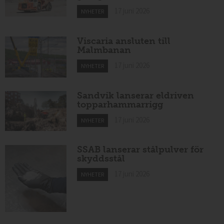
17 juni 2026
NYHETER
Viscaria ansluten till
Malmbanan
17 juni 2026
NYHETER
Sandvik lanserar eldriven
topparhammarrigg
17 juni 2026
NYHETER
SSAB lanserar stålpulver för
skyddsstål
17 juni 2026
NYHETER