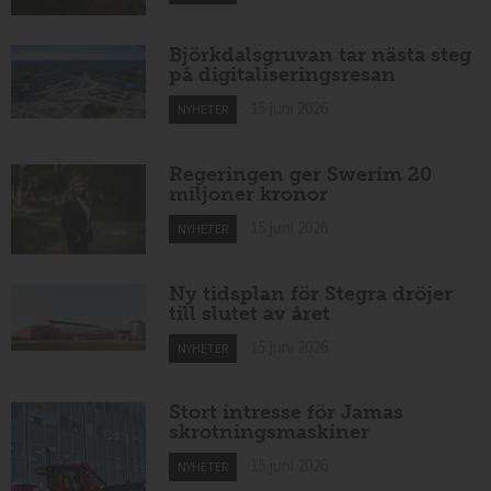
Björkdalsgruvan tar nästa steg
på digitaliseringsresan
15 juni 2026
NYHETER
Regeringen ger Swerim 20
miljoner kronor
15 juni 2026
NYHETER
Ny tidsplan för Stegra dröjer
till slutet av året
15 juni 2026
NYHETER
Stort intresse för Jamas
skrotningsmaskiner
15 juni 2026
NYHETER