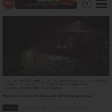
Epiroc och indiska Hindustan Zinc har inlett ett samarbete där Epirocs
antikollissionssystem ska installeras i gruvbolagets fem
underjordsgruvor i Indien. Foto: Epiroc
Epiroc säkrar indiska underjordsgruvor
31 augusti 2025
Text: Foto: Epiroc
NYHETER