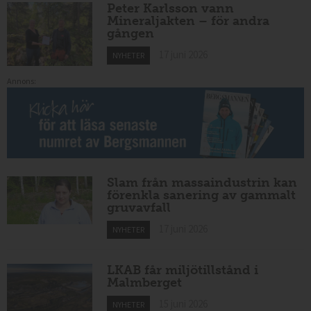
Peter Karlsson vann
Mineraljakten – för andra
gången
17 juni 2026
NYHETER
Annons:
Slam från massaindustrin kan
förenkla sanering av gammalt
gruvavfall
17 juni 2026
NYHETER
LKAB får miljötillstånd i
Malmberget
15 juni 2026
NYHETER