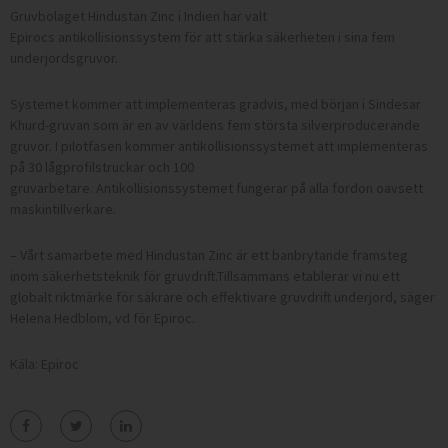
Gruvbolaget Hindustan Zinc i Indien har valt
Epirocs antikollisionssystem för att stärka säkerheten i sina fem
underjordsgruvor.
Systemet kommer att implementeras gradvis, med början i Sindesar
Khurd-gruvan som är en av världens fem största silverproducerande
gruvor. I pilotfasen kommer antikollisionssystemet att implementeras
på 30 lågprofilstruckar och 100
gruvarbetare. Antikollisionssystemet fungerar på alla fordon oavsett
maskintillverkare.
– Vårt samarbete med Hindustan Zinc är ett banbrytande framsteg
inom säkerhetsteknik för gruvdrift.Tillsammans etablerar vi nu ett
globalt riktmärke för säkrare och effektivare gruvdrift underjord, säger
Helena Hedblom, vd för Epiroc.
Käla: Epiroc