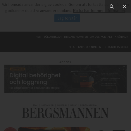
Vår hemsida använder sig av cookies. Genom att fortsätta surfa på sidan
godkänner du att vi använder cookies.
Klicka här för mer information
.
Jag förstår
HEM
SÖK ARTIKLAR
TIDIGARE NUMMER
OM OSS/KONTAKT
KRÖNIKOR
BERGTEKNIKFÖRENINGEN
INTEGRITETSPOLICY
Annons: