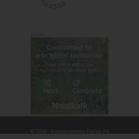
Annons:
© 2026 · Bergsmannens Förlag AB