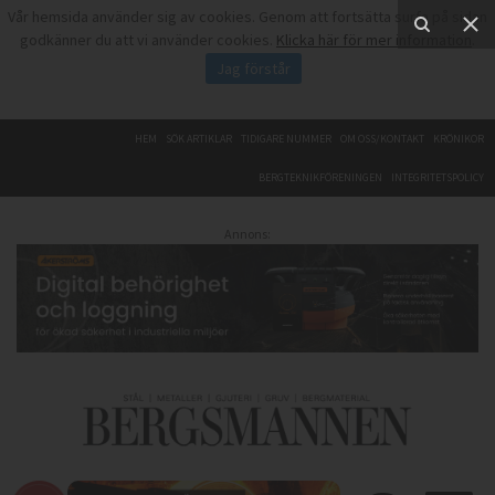
Vår hemsida använder sig av cookies. Genom att fortsätta surfa på sidan
godkänner du att vi använder cookies.
Klicka här för mer information
.
Jag förstår
HEM
SÖK ARTIKLAR
TIDIGARE NUMMER
OM OSS/KONTAKT
KRÖNIKOR
BERGTEKNIKFÖRENINGEN
INTEGRITETSPOLICY
Annons: