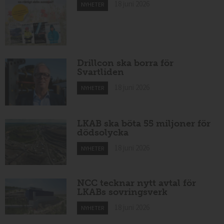
18 juni 2026
NYHETER
Drillcon ska borra för
Svartliden
18 juni 2026
NYHETER
LKAB ska böta 55 miljoner för
dödsolycka
18 juni 2026
NYHETER
NCC tecknar nytt avtal för
LKABs sovringsverk
18 juni 2026
NYHETER