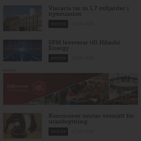
Viscaria tar in 1,7 miljarder i
nyemission
18 juni 2026
NYHETER
SPM levererar till Hitachi
Energy
18 juni 2026
NYHETER
Annons:
Kommuner mister vetorätt för
uranbrytning
17 juni 2026
NYHETER