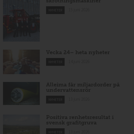
skrotningsmaskiner
15 juni 2026
NYHETER
Vecka 24– heta nyheter
14 juni 2026
NYHETER
Alleima får miljardorder på
undervattensrör
13 juni 2026
NYHETER
Positiva renhetsresultat i
svensk grafitgruva
13 juni 2026
NYHETER