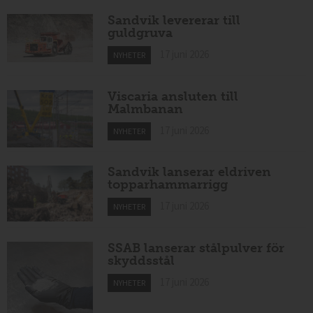
Sandvik levererar till
guldgruva
17 juni 2026
NYHETER
Viscaria ansluten till
Malmbanan
17 juni 2026
NYHETER
Sandvik lanserar eldriven
topparhammarrigg
17 juni 2026
NYHETER
SSAB lanserar stålpulver för
skyddsstål
17 juni 2026
NYHETER