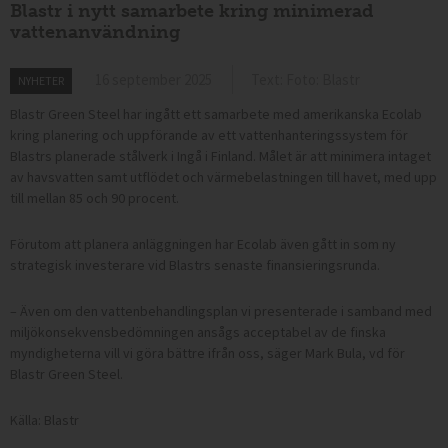
Blastr i nytt samarbete kring minimerad
vattenanvändning
16 september 2025
Text: Foto: Blastr
NYHETER
Blastr Green Steel har ingått ett samarbete med amerikanska Ecolab
kring planering och uppförande av ett vattenhanteringssystem för
Blastrs planerade stålverk i Ingå i Finland. Målet är att minimera intaget
av havsvatten samt utflödet och värmebelastningen till havet, med upp
till mellan 85 och 90 procent.
Förutom att planera anläggningen har Ecolab även gått in som ny
strategisk investerare vid Blastrs senaste finansieringsrunda.
– Även om den vattenbehandlingsplan vi presenterade i samband med
miljökonsekvensbedömningen ansågs acceptabel av de finska
myndigheterna vill vi göra bättre ifrån oss, säger Mark Bula, vd för
Blastr Green Steel.
Källa: Blastr