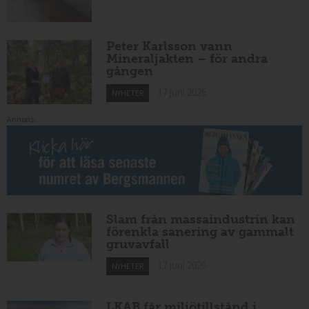
Peter Karlsson vann
Mineraljakten – för andra
gången
17 juni 2026
NYHETER
Annons:
Slam från massaindustrin kan
förenkla sanering av gammalt
gruvavfall
17 juni 2026
NYHETER
LKAB får miljötillstånd i