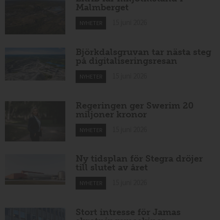
Malmberget
15 juni 2026
NYHETER
Björkdalsgruvan tar nästa steg
på digitaliseringsresan
15 juni 2026
NYHETER
Regeringen ger Swerim 20
miljoner kronor
15 juni 2026
NYHETER
Ny tidsplan för Stegra dröjer
till slutet av året
15 juni 2026
NYHETER
Stort intresse för Jamas