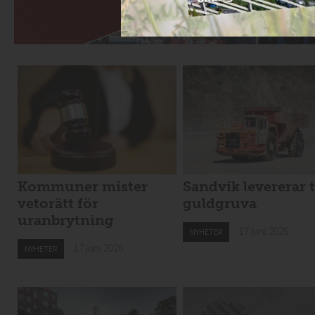
Kommuner mister
Sandvik levererar t
vetorätt för
guldgruva
uranbrytning
17 juni 2026
NYHETER
17 juni 2026
NYHETER