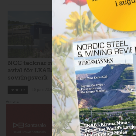
NCC tecknar nytt
Viscaria tar in 1,7
avtal för LKABs
miljarder i
sovringsverk
nyemission
18 juni 2026
18 juni 2026
NYHETER
NYHETER
Annons: