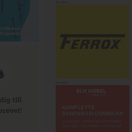
Annons:
Annons:
ig till
revet!