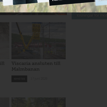
ill
Viscaria ansluten till
Malmbanan
17 juni 2026
NYHETER