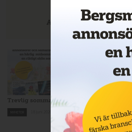
Anmäl dig till nyhetsbre
Trevlig sommar!
Drillcon ska borra 
Svartliden
18 juni 2026
NYHETER
18 juni 2026
NYHETER