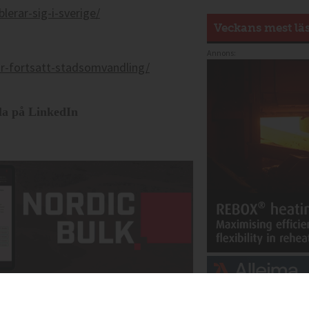
erar-sig-i-sverige/
Veckans mest lä
Annons:
r-fortsatt-stadsomvandling/
la på LinkedIn