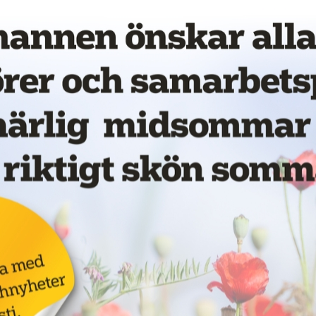
vet!
Annons:
för
LKAB ska böta 55
miljoner för
dödsolycka
18 juni 2026
NYHETER