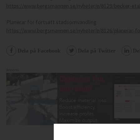
https://www.bergsmannen.se/nyheter/e/8129/becker-etabl
Planerar för fortsatt stadsomvandling
https://www.bergsmannen.se/nyheter/e/8126/planerar-fo
Dela på Facebook
Dela på Twitter
De
Annons: