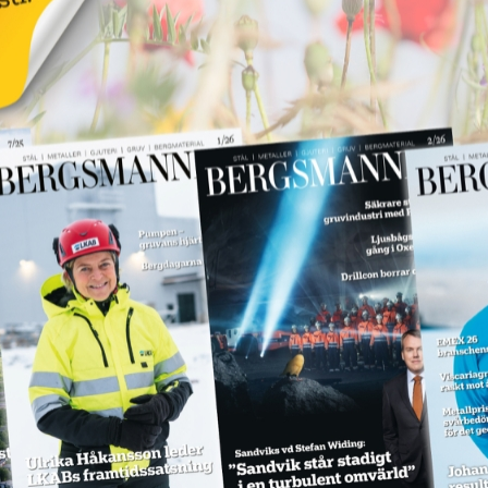
Annons:
SPM levererar till
Hitachi Energy
Annons:
18 juni 2026
NYHETER