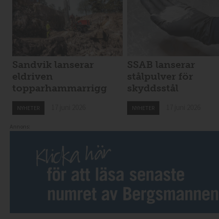
Sandvik lanserar
SSAB lanserar
eldriven
stålpulver för
topparhammarrigg
skyddsstål
17 juni 2026
17 juni 2026
NYHETER
NYHETER
Annons: