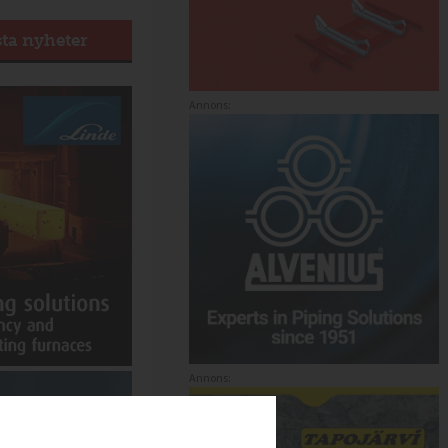
sta nyheter
Annons:
Annons: