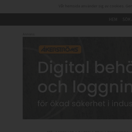
Vår hemsida använder sig av cookies. Gen
HEM
SÖK 
Annons: