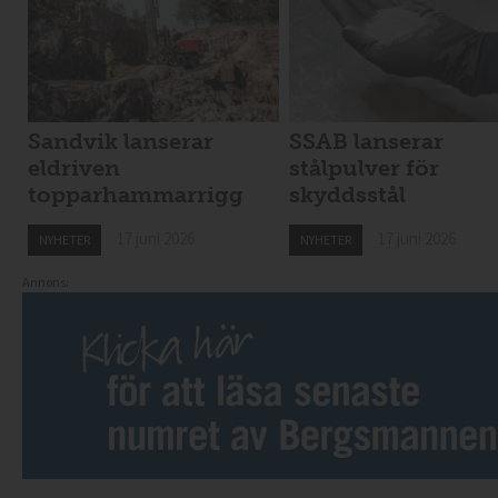
Sandvik lanserar
SSAB lanserar
eldriven
stålpulver för
topparhammarrigg
skyddsstål
17 juni 2026
17 juni 2026
NYHETER
NYHETER
Annons: