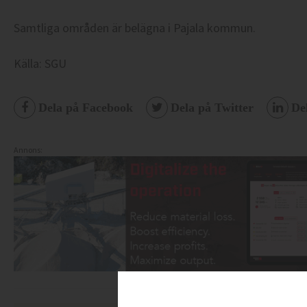
Samtliga områden är belägna i Pajala kommun.
Källa: SGU
Dela på Facebook
Dela på Twitter
De
Annons: