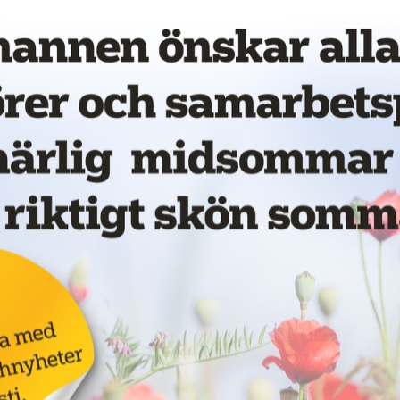
vet!
Annons:
för
LKAB ska böta 55
miljoner för
dödsolycka
18 juni 2026
NYHETER