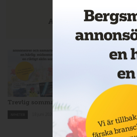
Anmäl dig till nyhetsbre
Trevlig sommar!
Drillcon ska borra 
Svartliden
18 juni 2026
NYHETER
18 juni 2026
NYHETER