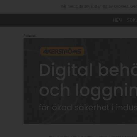
Vår hemsida använder sig av cookies. Gen
HEM
SÖK 
Annons: