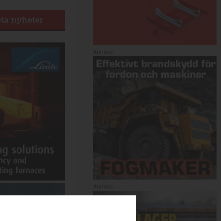
sta nyheter
Annons:
Annons: