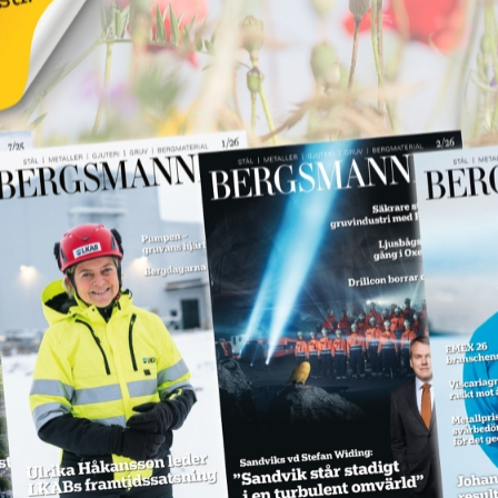
Annons:
SPM levererar till
Hitachi Energy
Annons:
18 juni 2026
NYHETER