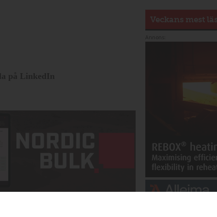
Veckans mest lä
Annons:
la på LinkedIn