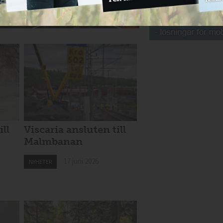
ill
Viscaria ansluten till
Malmbanan
17 juni 2026
NYHETER