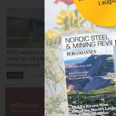
NCC tecknar nytt
Viscaria tar in 1,7
avtal för LKABs
miljarder i
sovringsverk
nyemission
18 juni 2026
18 juni 2026
NYHETER
NYHETER
Annons: