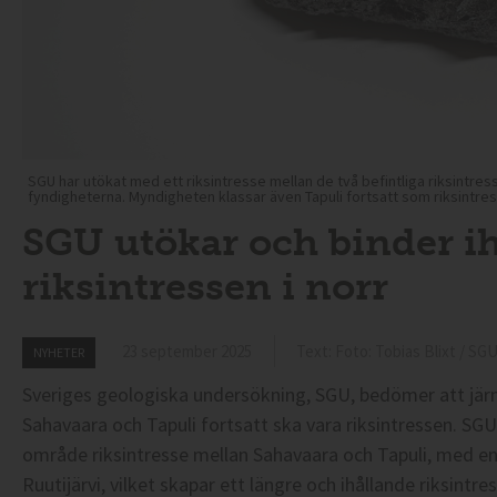
SGU har utökat med ett riksintresse mellan de två befintliga riksintre
fyndigheterna. Myndigheten klassar även Tapuli fortsatt som riksintress
SGU utökar och binder i
riksintressen i norr
23 september 2025
Text: Foto: Tobias Blixt / SG
NYHETER
Sveriges geologiska undersökning, SGU, bedömer att jä
Sahavaara och Tapuli fortsatt ska vara riksintressen. SGU
område riksintresse mellan Sahavaara och Tapuli, med en
Ruutijärvi, vilket skapar ett längre och ihållande riksint