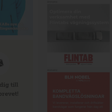
Annons:
Annons:
ig till
revet!