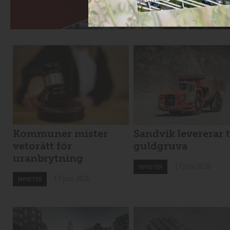
Kommuner mister
Sandvik levererar t
vetorätt för
guldgruva
uranbrytning
17 juni 2026
NYHETER
17 juni 2026
NYHETER