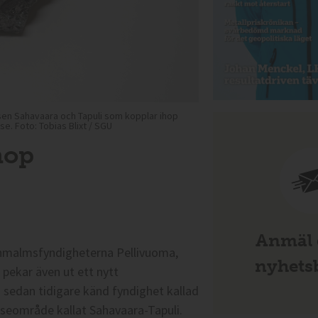
ssen Sahavaara och Tapuli som kopplar ihop
e. Foto: Tobias Blixt / SGU
hop
U
Anmäl d
rnmalmsfyndigheterna Pellivuoma,
nyhetsb
 pekar även ut ett nytt
 sedan tidigare känd fyndighet kallad
resseområde kallat Sahavaara-Tapuli.