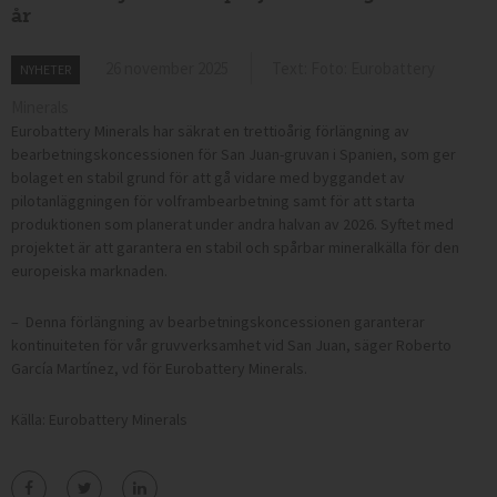
år
26 november 2025
Text: Foto: Eurobattery
NYHETER
Minerals
Eurobattery Minerals har säkrat en trettioårig förlängning av
bearbetningskoncessionen för San Juan-gruvan i Spanien, som ger
bolaget en stabil grund för att gå vidare med byggandet av
pilotanläggningen för volframbearbetning samt för att starta
produktionen som planerat under andra halvan av 2026. Syftet med
projektet är att garantera en stabil och spårbar mineralkälla för den
europeiska marknaden.
– Denna förlängning av bearbetningskoncessionen garanterar
kontinuiteten för vår gruvverksamhet vid San Juan, säger Roberto
García Martínez, vd för Eurobattery Minerals.
Källa: Eurobattery Minerals