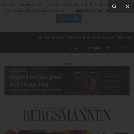
Vår hemsida använder sig av cookies. Genom att fortsätta surfa på sidan
godkänner du att vi använder cookies.
Klicka här för mer information
.
Jag förstår
HEM
SÖK ARTIKLAR
TIDIGARE NUMMER
OM OSS/KONTAKT
KRÖNIKOR
BERGTEKNIKFÖRENINGEN
INTEGRITETSPOLICY
Annons: