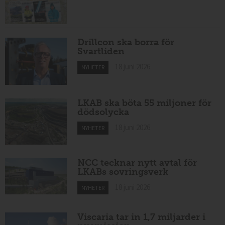
Drillcon ska borra för
Svartliden
18 juni 2026
NYHETER
LKAB ska böta 55 miljoner för
dödsolycka
18 juni 2026
NYHETER
NCC tecknar nytt avtal för
LKABs sovringsverk
18 juni 2026
NYHETER
Viscaria tar in 1,7 miljarder i