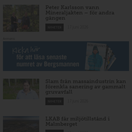
Peter Karlsson vann
Mineraljakten – för andra
gången
17 juni 2026
NYHETER
Annons:
Slam från massaindustrin kan
förenkla sanering av gammalt
gruvavfall
17 juni 2026
NYHETER
LKAB får miljötillstånd i
Malmberget