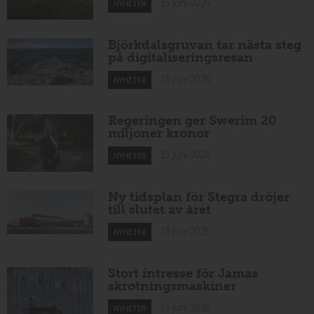
15 juni 2026
NYHETER
Björkdalsgruvan tar nästa steg
på digitaliseringsresan
15 juni 2026
NYHETER
Regeringen ger Swerim 20
miljoner kronor
15 juni 2026
NYHETER
Ny tidsplan för Stegra dröjer
till slutet av året
15 juni 2026
NYHETER
Stort intresse för Jamas
skrotningsmaskiner
15 juni 2026
NYHETER