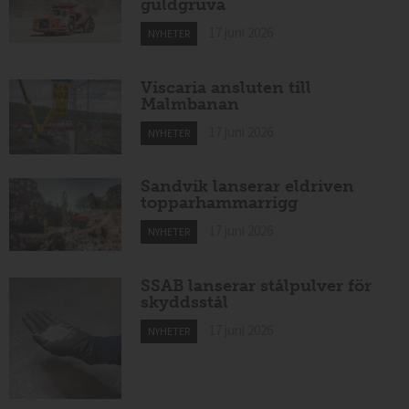
guldgruva
17 juni 2026
NYHETER
Viscaria ansluten till
Malmbanan
17 juni 2026
NYHETER
Sandvik lanserar eldriven
topparhammarrigg
17 juni 2026
NYHETER
SSAB lanserar stålpulver för
skyddsstål
17 juni 2026
NYHETER