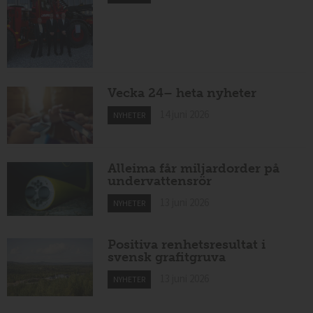
Vecka 24– heta nyheter
14 juni 2026
NYHETER
Alleima får miljardorder på
undervattensrör
13 juni 2026
NYHETER
Positiva renhetsresultat i
svensk grafitgruva
13 juni 2026
NYHETER