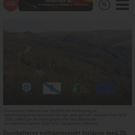
Eurobattery Minerals har beviljats en förlängning av
bearbetningskoncessionen för San Juan-gruvan i Spanien fram till år
2055, vilket ger en stabil grund inför den planerade
produktionsstarten 2026. Foto: Eurobattery Minerals
Eurobatterys volframprojekt förlängs med 30