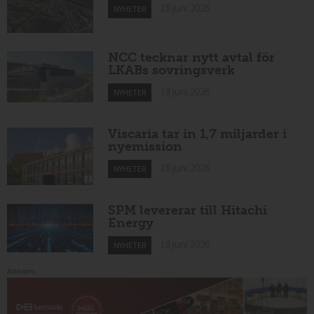
18 juni 2026
NYHETER
NCC tecknar nytt avtal för
LKABs sovringsverk
18 juni 2026
NYHETER
Viscaria tar in 1,7 miljarder i
nyemission
18 juni 2026
NYHETER
SPM levererar till Hitachi
Energy
18 juni 2026
NYHETER
Annons: