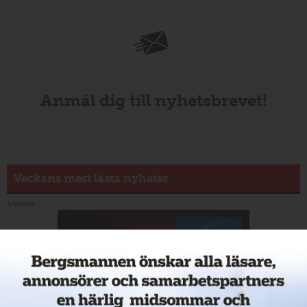
Anmäl dig till nyhetsbrevet!
Veckans mest lästa nyheter
Annons: