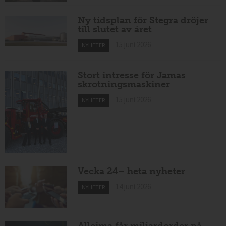
Ny tidsplan för Stegra dröjer
till slutet av året
15 juni 2026
NYHETER
Stort intresse för Jamas
skrotningsmaskiner
15 juni 2026
NYHETER
Vecka 24– heta nyheter
14 juni 2026
NYHETER
Alleima får miljardorder på