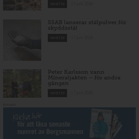
17 juni 2026
NYHETER
SSAB lanserar stålpulver för
skyddsstål
17 juni 2026
NYHETER
Peter Karlsson vann
Mineraljakten – för andra
gången
17 juni 2026
NYHETER
Annons: