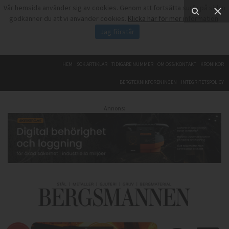
Vår hemsida använder sig av cookies. Genom att fortsätta surfa på sidan
godkänner du att vi använder cookies.
Klicka här för mer information
.
Jag förstår
HEM
SÖK ARTIKLAR
TIDIGARE NUMMER
OM OSS/KONTAKT
KRÖNIKOR
BERGTEKNIKFÖRENINGEN
INTEGRITETSPOLICY
Annons: