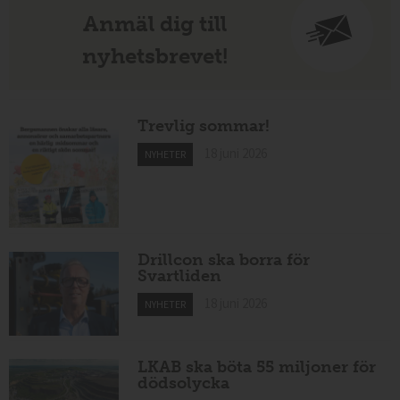
Anmäl dig till
nyhetsbrevet!
Trevlig sommar!
18 juni 2026
NYHETER
Drillcon ska borra för
Svartliden
18 juni 2026
NYHETER
LKAB ska böta 55 miljoner för
dödsolycka