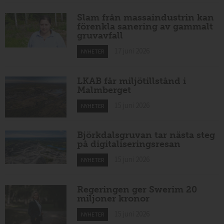
Slam från massaindustrin kan
förenkla sanering av gammalt
gruvavfall
17 juni 2026
NYHETER
LKAB får miljötillstånd i
Malmberget
15 juni 2026
NYHETER
Björkdalsgruvan tar nästa steg
på digitaliseringsresan
15 juni 2026
NYHETER
Regeringen ger Swerim 20
miljoner kronor
15 juni 2026
NYHETER