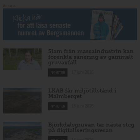
Annons:
Slam från massaindustrin kan
förenkla sanering av gammalt
gruvavfall
17 juni 2026
NYHETER
LKAB får miljötillstånd i
Malmberget
15 juni 2026
NYHETER
Björkdalsgruvan tar nästa steg
på digitaliseringsresan
15 juni 2026