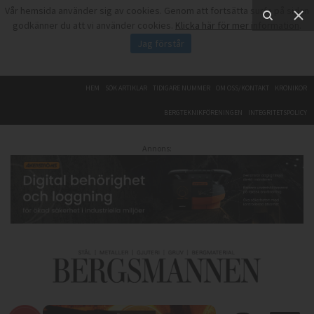
Vår hemsida använder sig av cookies. Genom att fortsätta surfa på sidan
godkänner du att vi använder cookies.
Klicka här för mer information
.
Jag förstår
HEM
SÖK ARTIKLAR
TIDIGARE NUMMER
OM OSS/KONTAKT
KRÖNIKOR
BERGTEKNIKFÖRENINGEN
INTEGRITETSPOLICY
Annons: