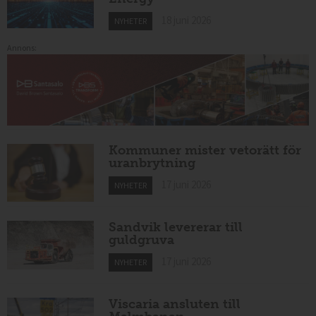
18 juni 2026
NYHETER
Annons:
Kommuner mister vetorätt för
uranbrytning
17 juni 2026
NYHETER
Sandvik levererar till
guldgruva
17 juni 2026
NYHETER
Viscaria ansluten till