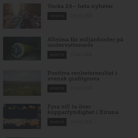
Vecka 24– heta nyheter
14 juni 2026
NYHETER
Alleima får miljardorder på
undervattensrör
13 juni 2026
NYHETER
Positiva renhetsresultat i
svensk grafitgruva
13 juni 2026
NYHETER
Fyra vill ta över
kopparfyndighet i Kiruna
13 juni 2026
NYHETER