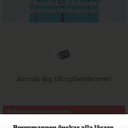
Anmäl dig till nyhetsbrevet!
Veckans mest lästa nyheter
Annons: