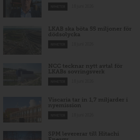
18 juni 2026
NYHETER
LKAB ska böta 55 miljoner för
dödsolycka
18 juni 2026
NYHETER
NCC tecknar nytt avtal för
LKABs sovringsverk
18 juni 2026
NYHETER
Viscaria tar in 1,7 miljarder i
nyemission
18 juni 2026
NYHETER
SPM levererar till Hitachi
Energy