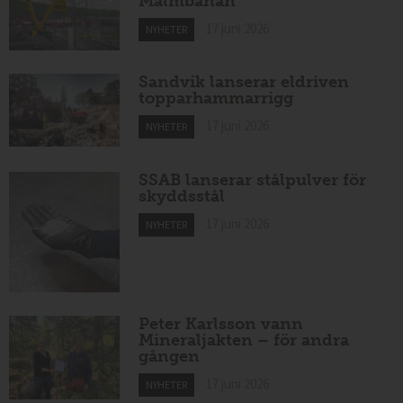
Malmbanan
17 juni 2026
NYHETER
Sandvik lanserar eldriven
topparhammarrigg
17 juni 2026
NYHETER
SSAB lanserar stålpulver för
skyddsstål
17 juni 2026
NYHETER
Peter Karlsson vann
Mineraljakten – för andra
gången
17 juni 2026
NYHETER