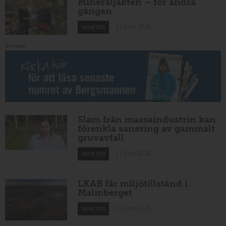
Mineraljakten – för andra
gången
17 juni 2026
NYHETER
Annons:
Slam från massaindustrin kan
förenkla sanering av gammalt
gruvavfall
17 juni 2026
NYHETER
LKAB får miljötillstånd i
Malmberget
15 juni 2026
NYHETER