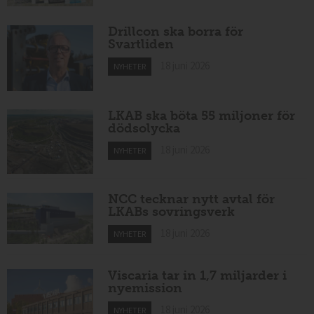
Drillcon ska borra för
Svartliden
18 juni 2026
NYHETER
LKAB ska böta 55 miljoner för
dödsolycka
18 juni 2026
NYHETER
NCC tecknar nytt avtal för
LKABs sovringsverk
18 juni 2026
NYHETER
Viscaria tar in 1,7 miljarder i
nyemission
18 juni 2026
NYHETER