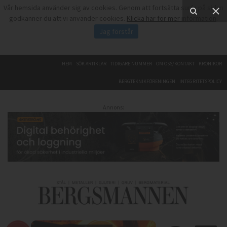
Vår hemsida använder sig av cookies. Genom att fortsätta surfa på sidan
godkänner du att vi använder cookies.
Klicka här för mer information
.
Jag förstår
HEM
SÖK ARTIKLAR
TIDIGARE NUMMER
OM OSS/KONTAKT
KRÖNIKOR
BERGTEKNIKFÖRENINGEN
INTEGRITETSPOLICY
Annons: