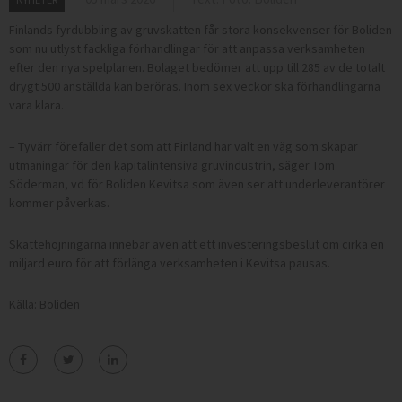
Finlands fyrdubbling av gruvskatten får stora konsekvenser för Boliden
som nu utlyst
fackliga
förhandlingar för att anpassa verksamheten
efter den nya spelplanen. Bolaget bedömer att upp till 285 av de totalt
drygt 500 anställda kan beröras. Inom sex veckor ska förhandlingarna
vara klara.
– Tyvärr förefaller det som att Finland har valt en väg som skapar
utmaningar för den kapitalintensiva gruvindustrin, säger Tom
Söderman, vd för Boliden Kevitsa som även ser att underleverantörer
kommer påverkas.
Skattehöjningarna innebär även att ett investeringsbeslut om cirka en
miljard euro för att förlänga verksamheten i Kevitsa pausas.
Källa: Boliden