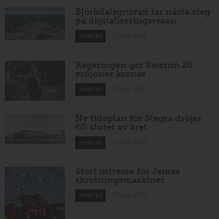
Björkdalsgruvan tar nästa steg
på digitaliseringsresan
15 juni 2026
NYHETER
Regeringen ger Swerim 20
miljoner kronor
15 juni 2026
NYHETER
Ny tidsplan för Stegra dröjer
till slutet av året
15 juni 2026
NYHETER
Stort intresse för Jamas
skrotningsmaskiner
15 juni 2026
NYHETER