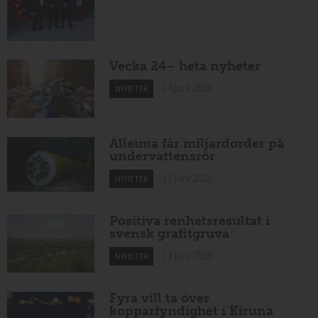
Vecka 24– heta nyheter
14 juni 2026
NYHETER
Alleima får miljardorder på
undervattensrör
13 juni 2026
NYHETER
Positiva renhetsresultat i
svensk grafitgruva
13 juni 2026
NYHETER
Fyra vill ta över
kopparfyndighet i Kiruna