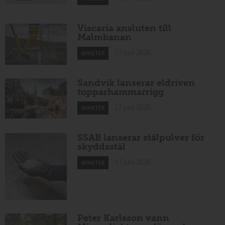
Viscaria ansluten till
Malmbanan
17 juni 2026
NYHETER
Sandvik lanserar eldriven
topparhammarrigg
17 juni 2026
NYHETER
SSAB lanserar stålpulver för
skyddsstål
17 juni 2026
NYHETER
Peter Karlsson vann