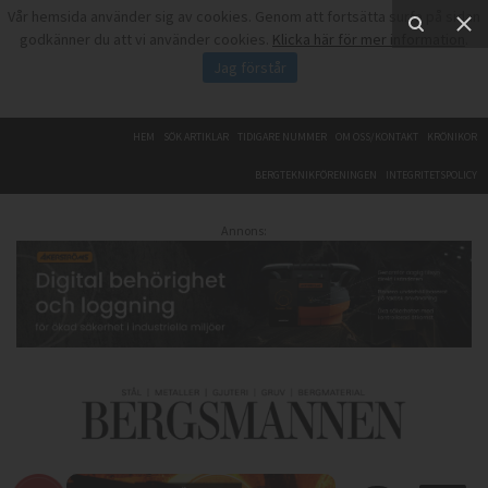
Vår hemsida använder sig av cookies. Genom att fortsätta surfa på sidan
godkänner du att vi använder cookies.
Klicka här för mer information
.
Jag förstår
HEM
SÖK ARTIKLAR
TIDIGARE NUMMER
OM OSS/KONTAKT
KRÖNIKOR
BERGTEKNIKFÖRENINGEN
INTEGRITETSPOLICY
Annons: