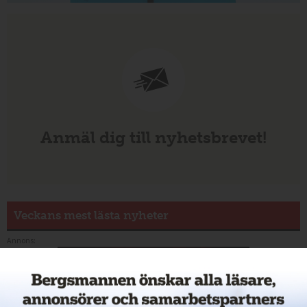
Anmäl dig till nyhetsbrevet!
Veckans mest lästa nyheter
Annons: