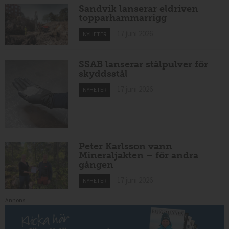
Sandvik lanserar eldriven
topparhammarrigg
17 juni 2026
NYHETER
SSAB lanserar stålpulver för
skyddsstål
17 juni 2026
NYHETER
Peter Karlsson vann
Mineraljakten – för andra
gången
17 juni 2026
NYHETER
Annons: