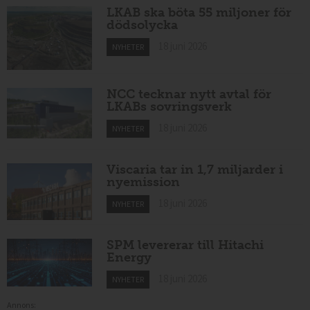
LKAB ska böta 55 miljoner för
dödsolycka
18 juni 2026
NYHETER
NCC tecknar nytt avtal för
LKABs sovringsverk
18 juni 2026
NYHETER
Viscaria tar in 1,7 miljarder i
nyemission
18 juni 2026
NYHETER
SPM levererar till Hitachi
Energy
18 juni 2026
NYHETER
Annons: