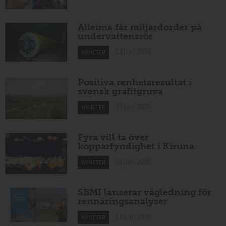
Alleima får miljardorder på
undervattensrör
13 juni 2026
NYHETER
Positiva renhetsresultat i
svensk grafitgruva
13 juni 2026
NYHETER
Fyra vill ta över
kopparfyndighet i Kiruna
13 juni 2026
NYHETER
SBMI lanserar vägledning för
rennäringsanalyser
13 juni 2026
NYHETER