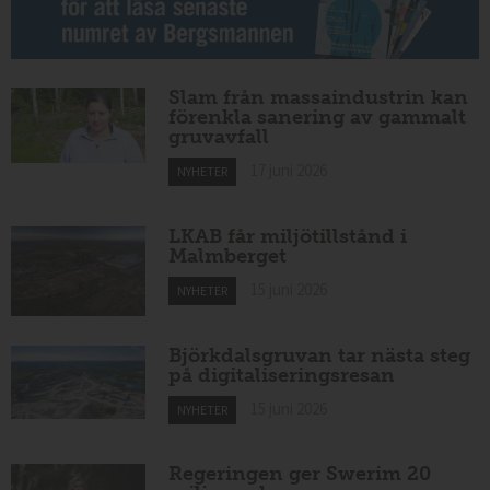
Slam från massaindustrin kan
förenkla sanering av gammalt
gruvavfall
17 juni 2026
NYHETER
LKAB får miljötillstånd i
Malmberget
15 juni 2026
NYHETER
Björkdalsgruvan tar nästa steg
på digitaliseringsresan
15 juni 2026
NYHETER
Regeringen ger Swerim 20