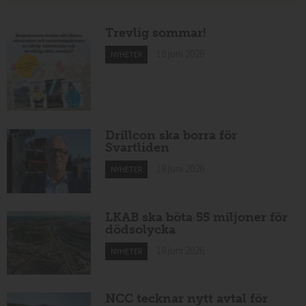
Trevlig sommar!
18 juni 2026
NYHETER
Drillcon ska borra för
Svartliden
18 juni 2026
NYHETER
LKAB ska böta 55 miljoner för
dödsolycka
18 juni 2026
NYHETER
NCC tecknar nytt avtal för