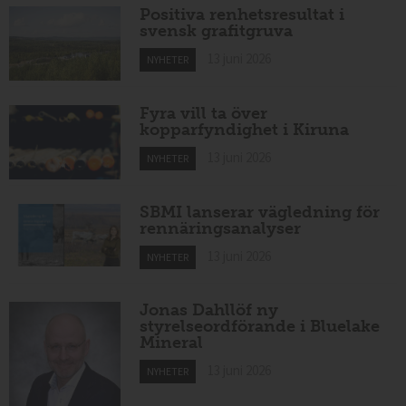
Positiva renhetsresultat i
svensk grafitgruva
13 juni 2026
NYHETER
Fyra vill ta över
kopparfyndighet i Kiruna
13 juni 2026
NYHETER
SBMI lanserar vägledning för
rennäringsanalyser
13 juni 2026
NYHETER
Jonas Dahllöf ny
styrelseordförande i Bluelake
Mineral
13 juni 2026
NYHETER