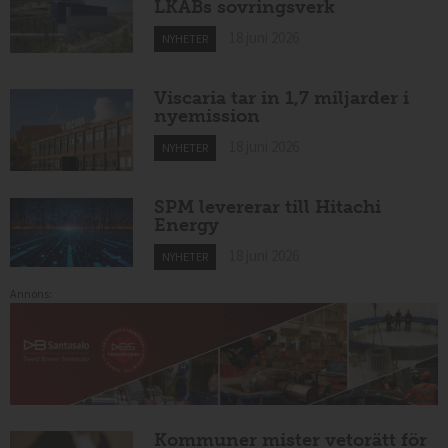
LKABs sovringsverk
18 juni 2026
NYHETER
Viscaria tar in 1,7 miljarder i
nyemission
18 juni 2026
NYHETER
SPM levererar till Hitachi
Energy
18 juni 2026
NYHETER
Annons:
Kommuner mister vetorätt för