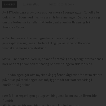
11 juni 2026
Text: Foto: Istock
NYHETER
Av 147 befintliga gruvkoncessioner i norra Sverige ligger 41 helt eller
delvis i områden med riksintressen från rennäringen. Det kan röra sig
om bra betesmarker eller flyttleder, enligt en kartläggning från
Sveriges Radio.
– Det här visar att rennäringen har ett svagt skydd mot
gruvexploatering, säger Anders Erling Fjällås, vice ordförande i
Svenska samernas riksförbund.
Maria Sunér, vd för Svemin, pekar på att många av fyndigheterna finns i
norr och att gruvor och rennäring behöver fungera sida vid sida.
– Gruvbolagen gör ofta mycket långtgående åtgärder för att minimera
påverkan på rennäringen och möjliggöra för fortsatt rennäring i
området, säger hon.
I tre fall har regeringen gett gruvnäringens riksintressen företräde
framför
riksintresset för rennäringen när gruvtillstånd avgjorts.