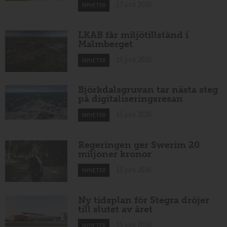
17 juni 2026
NYHETER
LKAB får miljötillstånd i
Malmberget
15 juni 2026
NYHETER
Björkdalsgruvan tar nästa steg
på digitaliseringsresan
15 juni 2026
NYHETER
Regeringen ger Swerim 20
miljoner kronor
15 juni 2026
NYHETER
Ny tidsplan för Stegra dröjer
till slutet av året
15 juni 2026
NYHETER