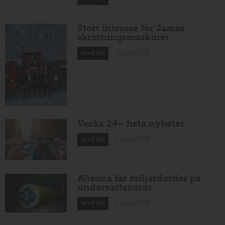
Stort intresse för Jamas
skrotningsmaskiner
15 juni 2026
NYHETER
Vecka 24– heta nyheter
14 juni 2026
NYHETER
Alleima får miljardorder på
undervattensrör
13 juni 2026
NYHETER