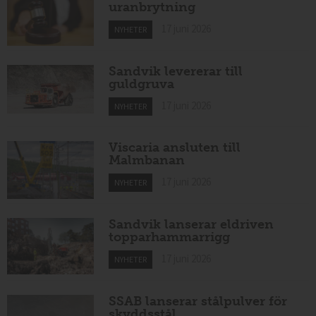
uranbrytning
17 juni 2026
NYHETER
Sandvik levererar till
guldgruva
17 juni 2026
NYHETER
Viscaria ansluten till
Malmbanan
17 juni 2026
NYHETER
Sandvik lanserar eldriven
topparhammarrigg
17 juni 2026
NYHETER
SSAB lanserar stålpulver för
skyddsstål