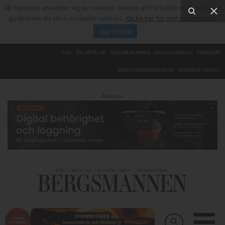
Vår hemsida använder sig av cookies. Genom att fortsätta surfa på sidan
godkänner du att vi använder cookies.
Klicka här för mer information
.
Jag förstår
HEM
SÖK ARTIKLAR
TIDIGARE NUMMER
OM OSS/KONTAKT
KRÖNIKOR
BERGTEKNIKFÖRENINGEN
INTEGRITETSPOLICY
Annons: