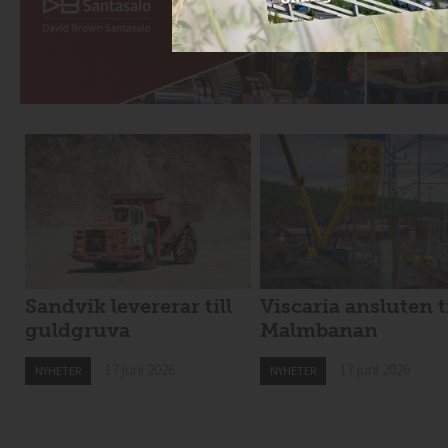
Sandvik levererar till
Viscaria ansluten ti
guldgruva
Malmbanan
17 juni 2026
17 juni 2026
NYHETER
NYHETER