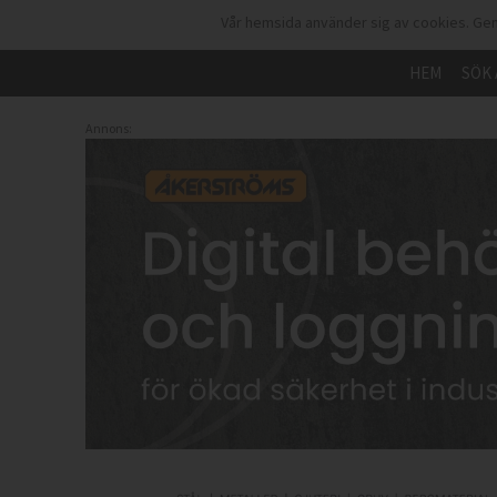
Vår hemsida använder sig av cookies. Gen
HEM
SÖK 
Annons: