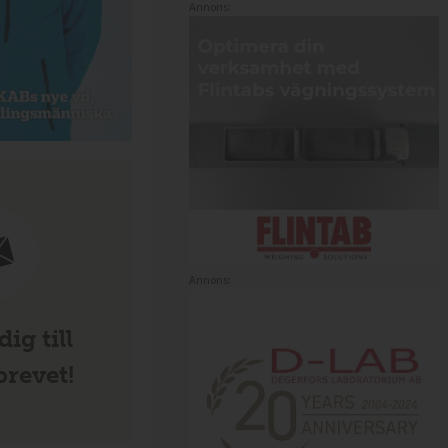
Annons:
Annons:
ig till
revet!