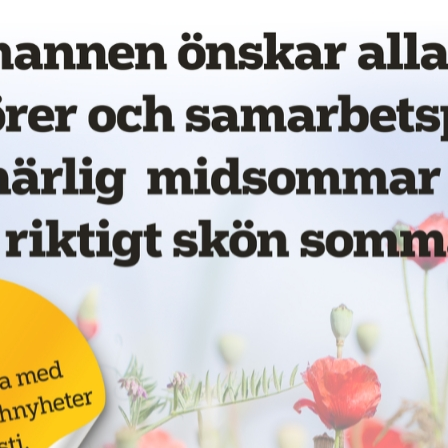
vet!
Annons:
för
LKAB ska böta 55
miljoner för
dödsolycka