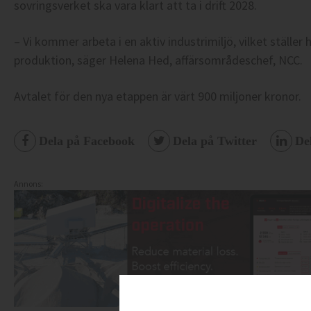
sovringsverket ska vara klart att ta i drift 2028.
– Vi kommer arbeta i en aktiv industrimiljö, vilket ställer 
produktion, säger Helena Hed, affärsområdeschef, NCC.
Avtalet för den nya etappen är värt 900 miljoner kronor.
Dela på Facebook
Dela på Twitter
De
Annons: