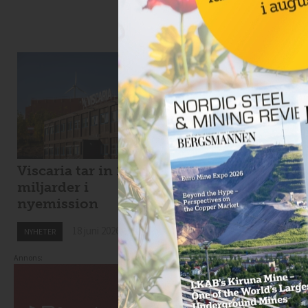
Viscaria tar in 1,7
SPM levererar till
miljarder i
Hitachi Energy
nyemission
18 juni 2026
NYHETER
18 juni 2026
NYHETER
Annons: