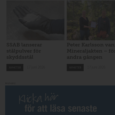
SSAB lanserar
Peter Karlsson va
stålpulver för
Mineraljakten – fö
skyddsstål
andra gången
17 juni 2026
17 juni 2026
NYHETER
NYHETER
Annons: