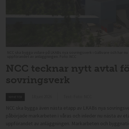
NCC ska bygga vidare på LKABs nya sovringsverk i Gällivare och har nu
uppförandet av anläggningen. Foto: NCC
NCC tecknar nytt avtal f
sovringsverk
18 juni 2026
Text: Foto: NCC
NYHETER
NCC ska bygga även nästa etapp av LKABs nya sovringsver
påbörjade markarbeten i våras och inleder nu nästa av et
uppförandet av anläggningen. Markarbeten och byggnati