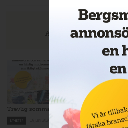
Anmäl dig till nyhetsbre
Trevlig sommar!
Drillcon ska borra 
Svartliden
18 juni 2026
NYHETER
18 juni 2026
NYHETER