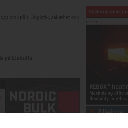
Veckans mest lä
höga krav på till logistik, säkerhet och
Annons:
la på LinkedIn