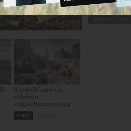
ll
Sandvik lanserar
eldriven
topparhammarrigg
17 juni 2026
NYHETER