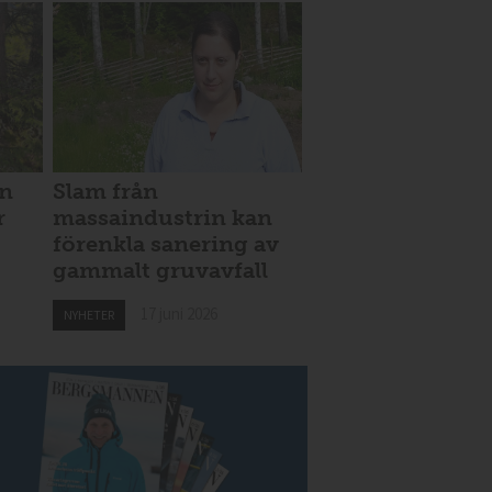
nn
Slam från
r
massaindustrin kan
förenkla sanering av
gammalt gruvavfall
17 juni 2026
NYHETER