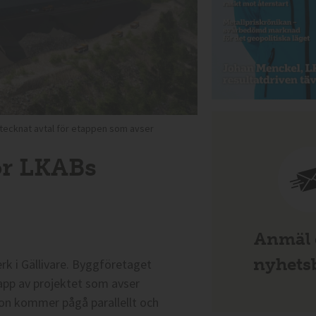
 tecknat avtal för etappen som avser
ör LKABs
Anmäl d
nyhetsb
k i Gällivare. Byggföretaget
app av projektet som avser
on kommer pågå parallellt och