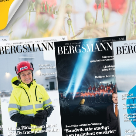
18 juni 2026
NYHETER
Annons:
Annons:
Kommuner mister
vetorätt för
uranbrytning
17 juni 2026
NYHETER