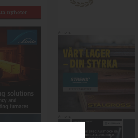
sta nyheter
Annons:
Annons: