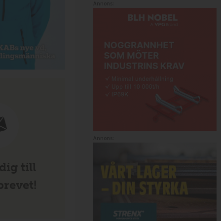
Annons:
Annons:
ig till
revet!