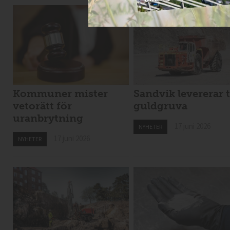
Kommuner mister
Sandvik levererar t
vetorätt för
guldgruva
uranbrytning
17 juni 2026
NYHETER
17 juni 2026
NYHETER