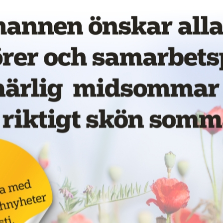
Annons:
för
LKAB ska böta 55
miljoner för
dödsolycka
18 juni 2026
NYHETER