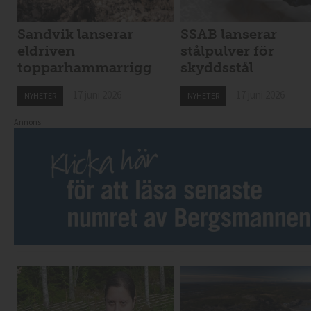
Sandvik lanserar
SSAB lanserar
eldriven
stålpulver för
topparhammarrigg
skyddsstål
17 juni 2026
17 juni 2026
NYHETER
NYHETER
Annons: