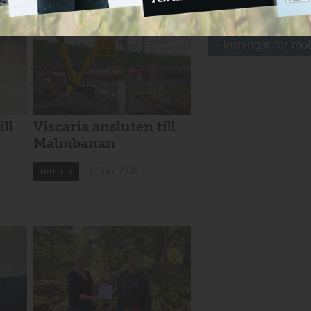
ill
Viscaria ansluten till
Malmbanan
17 juni 2026
NYHETER