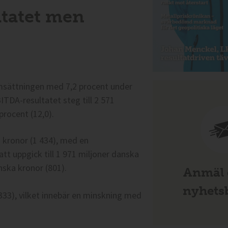
ltatet men
msättningen med 7,2 procent under
BITDA-resultatet steg till 2 571
procent (12,0).
a kronor (1 434), med en
tt uppgick till 1 971 miljoner danska
anska kronor (801).
Anmäl d
nyhetsb
33), vilket innebär en minskning med