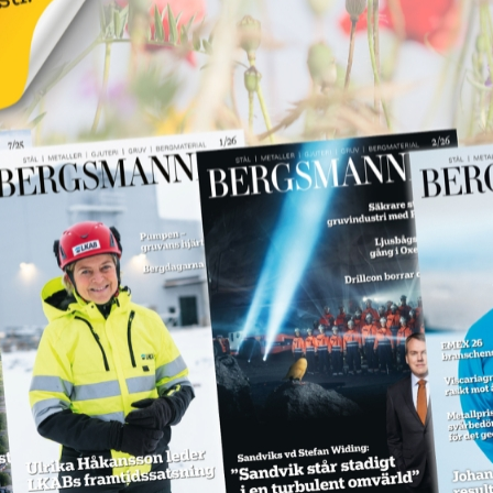
SPM levererar till
Hitachi Energy
18 juni 2026
Annons:
NYHETER
Annons: