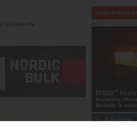
Veckans mest lä
la på LinkedIn
Annons:
vet!