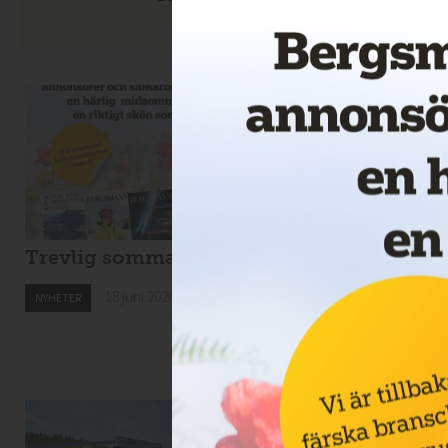
Trevlig sommar!
Drillcon ska borra 
Svartliden
18 juni 2026
NYHETER
18 juni 2026
NYHETER