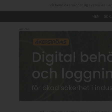
Vår hemsida använder sig av cookies. Gen
HEM
SÖK 
Annons: