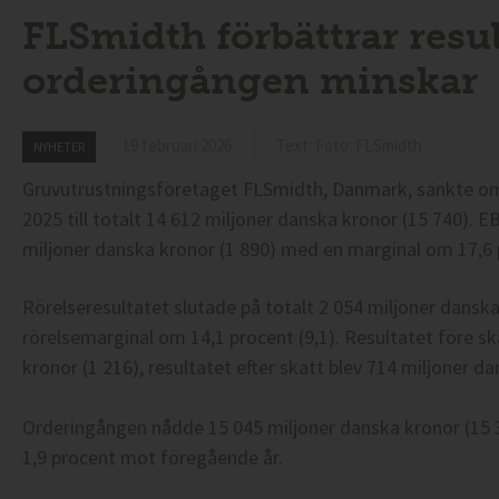
FLSmidth förbättrar resu
orderingången minskar
19 februari 2026
Text: Foto: FLSmidth
NYHETER
Gruvutrustningsföretaget FLSmidth, Danmark, sänkte o
2025 till totalt 14 612 miljoner danska kronor (15 740). E
miljoner danska kronor (1 890) med en marginal om 17,6 
Rörelseresultatet slutade på totalt 2 054 miljoner dansk
rörelsemarginal om 14,1 procent (9,1). Resultatet före ska
kronor (1 216), resultatet efter skatt blev 714 miljoner d
Orderingången nådde 15 045 miljoner danska kronor (15 3
1,9 procent mot föregående år.