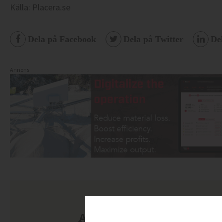
Källa: Placera.se
Dela på Facebook
Dela på Twitter
De
Annons:
Anmäl dig till nyhetsbre