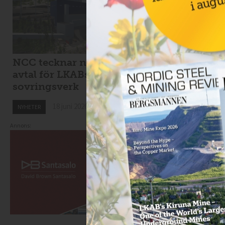
NCC tecknar nytt
Viscaria tar in 1,7
avtal för LKABs
miljarder i
sovringsverk
nyemission
18 juni 2026
18 juni 2026
NYHETER
NYHETER
Annons: