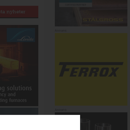
sta nyheter
Annons:
Annons: