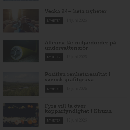
Vecka 24– heta nyheter
14 juni 2026
NYHETER
Alleima får miljardorder på
undervattensrör
13 juni 2026
NYHETER
Positiva renhetsresultat i
svensk grafitgruva
13 juni 2026
NYHETER
Fyra vill ta över
kopparfyndighet i Kiruna
13 juni 2026
NYHETER