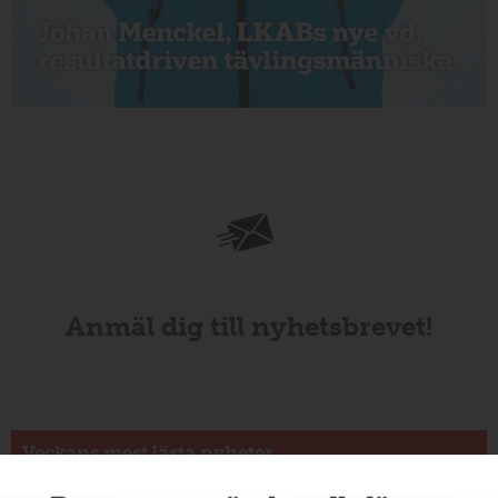
Anmäl dig till nyhetsbrevet!
Veckans mest lästa nyheter
Annons: