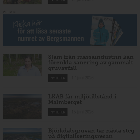
Annons:
Slam från massaindustrin kan
förenkla sanering av gammalt
gruvavfall
17 juni 2026
NYHETER
LKAB får miljötillstånd i
Malmberget
15 juni 2026
NYHETER
Björkdalsgruvan tar nästa steg
på digitaliseringsresan