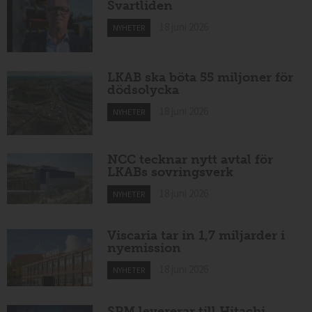
Svartliden
18 juni 2026
NYHETER
LKAB ska böta 55 miljoner för
dödsolycka
18 juni 2026
NYHETER
NCC tecknar nytt avtal för
LKABs sovringsverk
18 juni 2026
NYHETER
Viscaria tar in 1,7 miljarder i
nyemission
18 juni 2026
NYHETER
SPM levererar till Hitachi