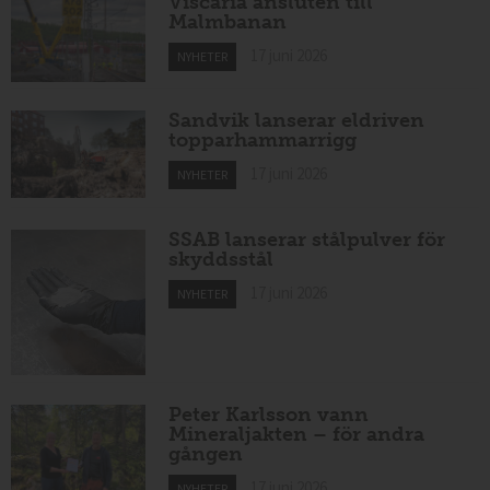
Viscaria ansluten till
Malmbanan
17 juni 2026
NYHETER
Sandvik lanserar eldriven
topparhammarrigg
17 juni 2026
NYHETER
SSAB lanserar stålpulver för
skyddsstål
17 juni 2026
NYHETER
Peter Karlsson vann
Mineraljakten – för andra
gången
17 juni 2026
NYHETER