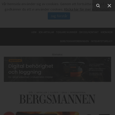
Vår hemsida använder sig av cookies. Genom att fortsätta surfa på sidan
godkänner du att vi använder cookies.
Klicka här för mer information
.
Jag förstår
HEM
SÖK ARTIKLAR
TIDIGARE NUMMER
OM OSS/KONTAKT
KRÖNIKOR
BERGTEKNIKFÖRENINGEN
INTEGRITETSPOLICY
Annons: