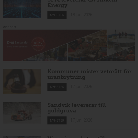
Energy
18 juni 2026
NYHETER
Annons:
Kommuner mister vetorätt för
uranbrytning
17 juni 2026
NYHETER
Sandvik levererar till
guldgruva
17 juni 2026
NYHETER