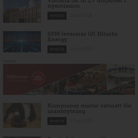
Viscaria tar in 1,7 miljarder i
nyemission
18 juni 2026
NYHETER
SPM levererar till Hitachi
Energy
18 juni 2026
NYHETER
Annons:
Kommuner mister vetorätt för
uranbrytning
17 juni 2026
NYHETER