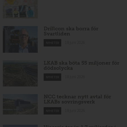
Drillcon ska borra för
Svartliden
18 juni 2026
NYHETER
LKAB ska böta 55 miljoner för
dödsolycka
18 juni 2026
NYHETER
NCC tecknar nytt avtal för
LKABs sovringsverk
18 juni 2026
NYHETER