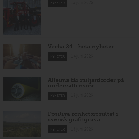
15 juni 2026
NYHETER
Vecka 24– heta nyheter
14 juni 2026
NYHETER
Alleima får miljardorder på
undervattensrör
13 juni 2026
NYHETER
Positiva renhetsresultat i
svensk grafitgruva
13 juni 2026
NYHETER