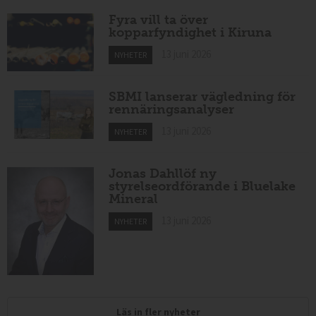
Fyra vill ta över
kopparfyndighet i Kiruna
13 juni 2026
NYHETER
SBMI lanserar vägledning för
rennäringsanalyser
13 juni 2026
NYHETER
Jonas Dahllöf ny
styrelseordförande i Bluelake
Mineral
13 juni 2026
NYHETER
Läs in fler nyheter