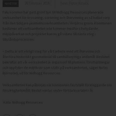
26 februari 2026
Text: Foto: Istock
NYHETER
Falu kommun har gett grönt ljus till Nidhogg Resources planerade
verksamhet för krossning, sortering och återvinning av så kallad varp
från den tidigare järnmalmsverksamheten i Vintjärns gruva. Kommunen
bedömer att verksamheten inte kommer medföra betydande
miljöpåverkan och projektet kan nu gå vidare till nästa steg i
tillståndsprocessen.
– Detta är ett viktigt steg för vårt arbete med att återvinna och
återföra historiskt gruvmaterial till samhällsnyttiga ändamål. Beslutet
bekräftar att vår verksamhet är anpassad till platsens förutsättningar
och uppfyller de miljökrav som ställs på verksamheten, säger Niclas
Björnstad, vd för Nidhogg Resources.
Verksamheten kan påbörjas när kommunen fastställt föreläggande om
försiktighetsmått. Beslut väntas under första kvartalet i år.
Källa: Nidhogg Resources