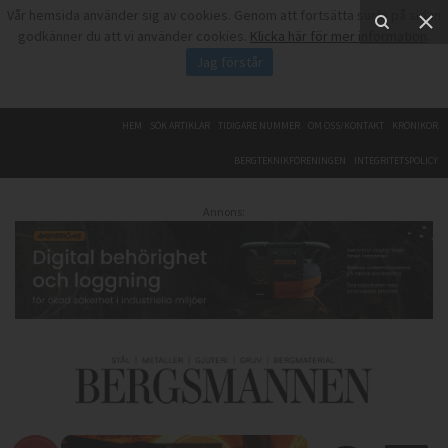
Vår hemsida använder sig av cookies. Genom att fortsätta surfa på sidan
godkänner du att vi använder cookies.
Klicka här för mer information
.
Jag förstår
HEM
SÖK ARTIKLAR
TIDIGARE NUMMER
OM OSS/KONTAKT
KRÖNIKOR
BERGTEKNIKFÖRENINGEN
INTEGRITETSPOLICY
Annons: