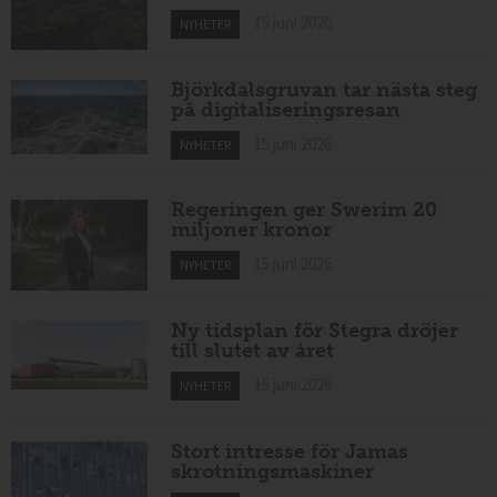
15 juni 2026
NYHETER
Björkdalsgruvan tar nästa steg
på digitaliseringsresan
15 juni 2026
NYHETER
Regeringen ger Swerim 20
miljoner kronor
15 juni 2026
NYHETER
Ny tidsplan för Stegra dröjer
till slutet av året
15 juni 2026
NYHETER
Stort intresse för Jamas
skrotningsmaskiner