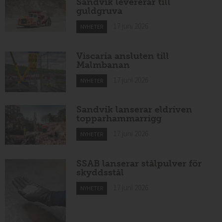
Sandvik levererar till
guldgruva
17 juni 2026
NYHETER
Viscaria ansluten till
Malmbanan
17 juni 2026
NYHETER
Sandvik lanserar eldriven
topparhammarrigg
17 juni 2026
NYHETER
SSAB lanserar stålpulver för
skyddsstål
17 juni 2026
NYHETER