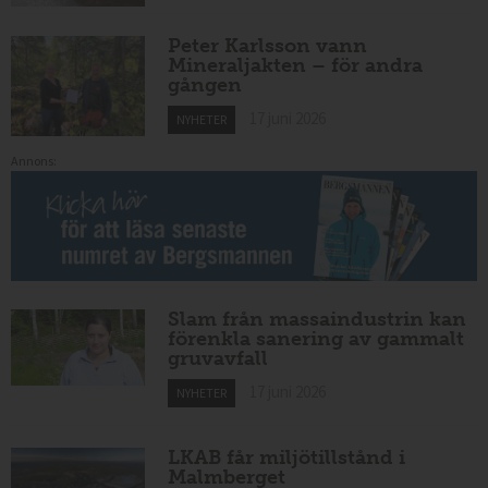
Peter Karlsson vann
Mineraljakten – för andra
gången
17 juni 2026
NYHETER
Annons:
Slam från massaindustrin kan
förenkla sanering av gammalt
gruvavfall
17 juni 2026
NYHETER
LKAB får miljötillstånd i
Malmberget