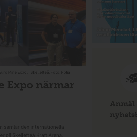
ro Mine Expo, i Skellefteå. Foto: Nolia
ne Expo närmar
Anmäl d
nyhetsb
m samlar den internationella
r på Skellefteå Kraft Arena.