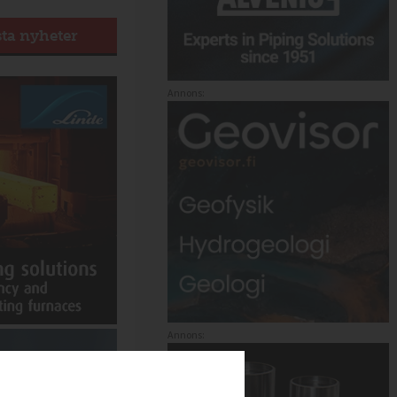
sta nyheter
Annons:
Annons: