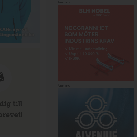
Annons:
Annons:
ig till
revet!