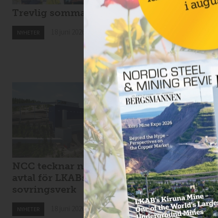
Trevlig sommar!
Drillcon ska borra 
Svartliden
18 juni 2026
NYHETER
18 juni 2026
NYHETER
NCC tecknar nytt
Viscaria tar in 1,7
avtal för LKABs
miljarder i
sovringsverk
nyemission
18 juni 2026
18 juni 2026
NYHETER
NYHETER