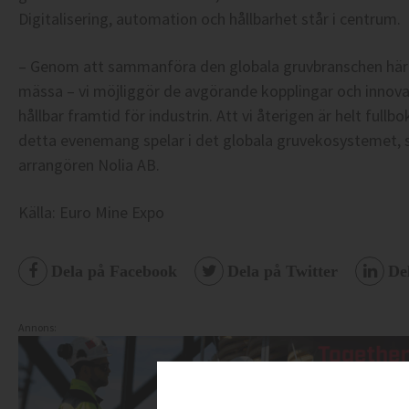
Digitalisering, automation och hållbarhet står i centrum.
– Genom att sammanföra den globala gruvbranschen här i S
mässa – vi möjliggör de avgörande kopplingar och innova
hållbar framtid för industrin. Att vi återigen är helt fullbo
detta evenemang spelar i det globala gruvekosystemet, s
arrangören Nolia AB.
Källa: Euro Mine Expo
Dela på Facebook
Dela på Twitter
De
Annons: