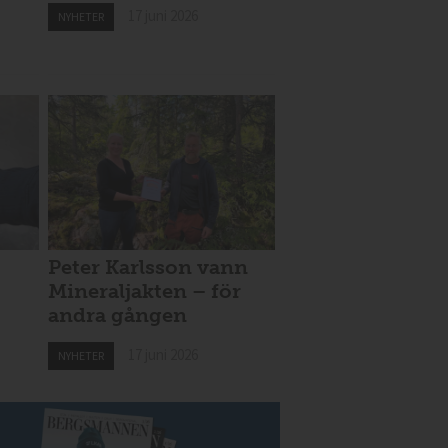
17 juni 2026
NYHETER
Peter Karlsson vann
Mineraljakten – för
andra gången
17 juni 2026
NYHETER