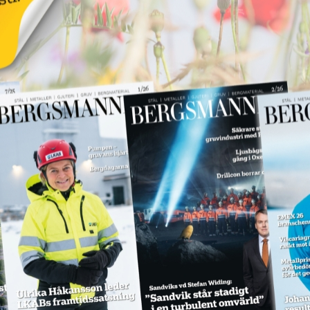
för
LKAB ska böta 55
miljoner för
dödsolycka
18 juni 2026
NYHETER
Annons:
Annons:
SPM levererar till
Hitachi Energy
18 juni 2026
NYHETER