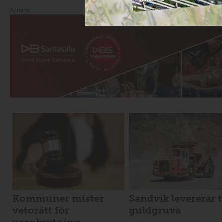
Annons:
Kommuner mister
Sandvik levererar t
vetorätt för
guldgruva
uranbrytning