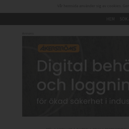
Vår hemsida använder sig av cookies. Gen
HEM
SÖK 
Annons: