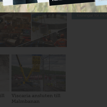
ill
Viscaria ansluten till
Malmbanan