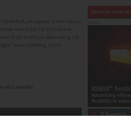
Veckans mest lä
kellefteå, arrangerar vi inte bara en
Annons:
tioner som krävs för att säkra en
kade är ett kvitto på vilken viktig roll
äger Jonas Dahlberg, vd för
la på LinkedIn