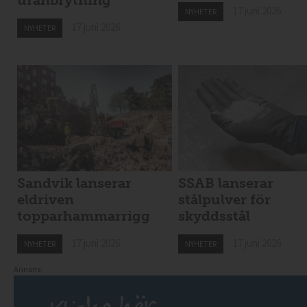
17 juni 2026
NYHETER
17 juni 2026
NYHETER
Sandvik lanserar
SSAB lanserar
eldriven
stålpulver för
topparhammarrigg
skyddsstål
17 juni 2026
17 juni 2026
NYHETER
NYHETER
Annons: