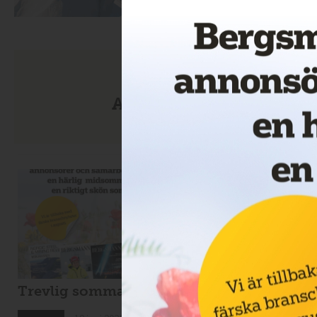
Anmäl dig till nyhetsbre
Trevlig sommar!
Drillcon ska borra 
Svartliden