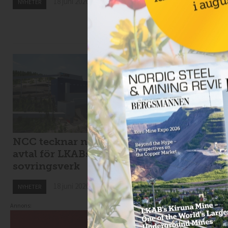
18 juni 2026
NYHETER
18 juni 2026
NYHETER
NCC tecknar nytt
Viscaria tar in 1,7
avtal för LKABs
miljarder i
sovringsverk
nyemission
18 juni 2026
18 juni 2026
NYHETER
NYHETER
Annons: