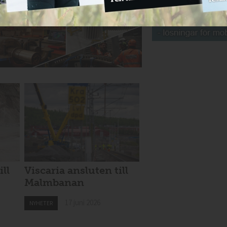
ill
Viscaria ansluten till
Malmbanan
17 juni 2026
NYHETER