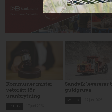
Kommuner mister
Sandvik levererar t
vetorätt för
guldgruva
uranbrytning
17 juni 2026
NYHETER
17 juni 2026
NYHETER