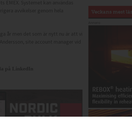
årets EMEX. Systemet kan användas
rrigera avvikelser genom hela
Veckans mest lä
Annons:
ga år men det som är nytt nu är att vi
 Andersson, site account manager vid
la på LinkedIn