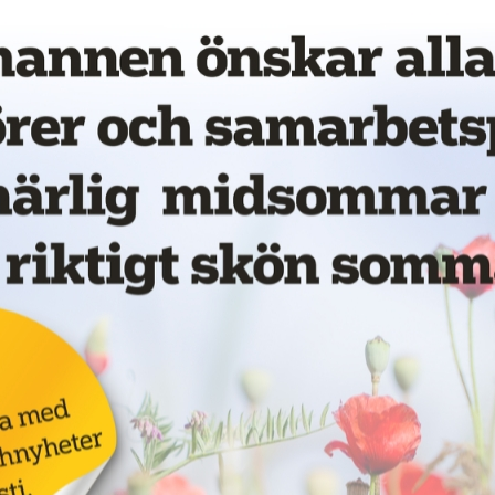
vet!
Annons:
för
LKAB ska böta 55
miljoner för