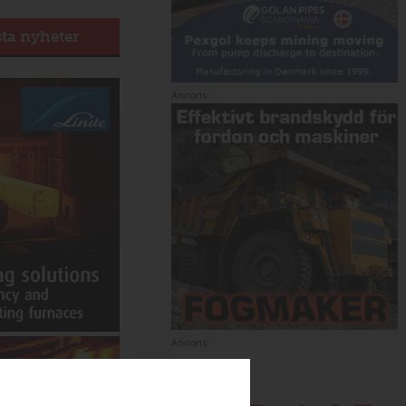
sta nyheter
Annons:
Annons: