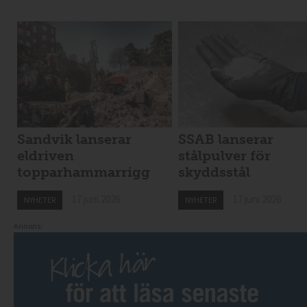
Sandvik lanserar
SSAB lanserar
eldriven
stålpulver för
topparhammarrigg
skyddsstål
17 juni 2026
17 juni 2026
NYHETER
NYHETER
Annons: