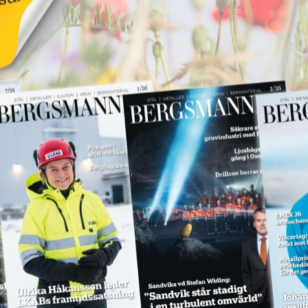
dödsolycka
18 juni 2026
NYHETER
Annons:
Annons:
SPM levererar till
Hitachi Energy
18 juni 2026
NYHETER