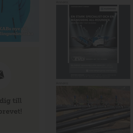
Annons:
Annons:
ig till
revet!