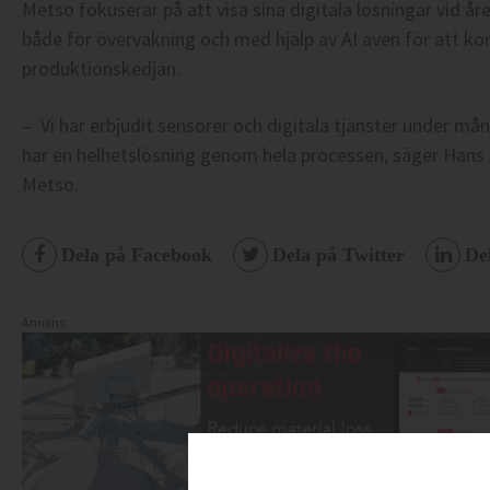
Metso fokuserar på att visa sina digitala lösningar vid 
både för övervakning och med hjälp av AI även för att ko
produktionskedjan.
– Vi har erbjudit sensorer och digitala tjänster under mån
har en helhetslösning genom hela processen, säger Hans
Metso.
Dela på Facebook
Dela på Twitter
De
Annons: