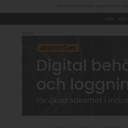
Vår hemsida använder sig av cookies. Gen
HEM
SÖK 
Annons: