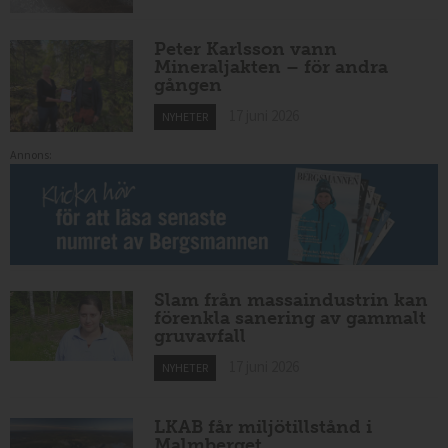
Peter Karlsson vann
Mineraljakten – för andra
gången
17 juni 2026
NYHETER
Annons:
Slam från massaindustrin kan
förenkla sanering av gammalt
gruvavfall
17 juni 2026
NYHETER
LKAB får miljötillstånd i
Malmberget