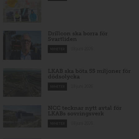
Drillcon ska borra för
Svartliden
18 juni 2026
NYHETER
LKAB ska böta 55 miljoner för
dödsolycka
18 juni 2026
NYHETER
NCC tecknar nytt avtal för
LKABs sovringsverk
18 juni 2026
NYHETER