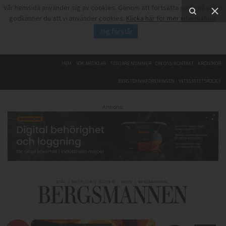
Vår hemsida använder sig av cookies. Genom att fortsätta surfa på sidan
godkänner du att vi använder cookies.
Klicka här för mer information
.
Jag förstår
HEM
SÖK ARTIKLAR
TIDIGARE NUMMER
OM OSS/KONTAKT
KRÖNIKOR
BERGTEKNIKFÖRENINGEN
INTEGRITETSPOLICY
Annons: