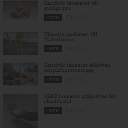
Sandvik levererar till
guldgruva
17 juni 2026
NYHETER
Viscaria ansluten till
Malmbanan
17 juni 2026
NYHETER
Sandvik lanserar eldriven
topparhammarrigg
17 juni 2026
NYHETER
SSAB lanserar stålpulver för
skyddsstål
17 juni 2026
NYHETER