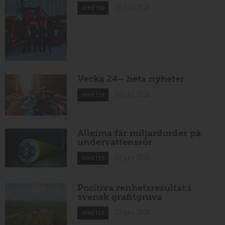
15 juni 2026
NYHETER
Vecka 24– heta nyheter
14 juni 2026
NYHETER
Alleima får miljardorder på
undervattensrör
13 juni 2026
NYHETER
Positiva renhetsresultat i
svensk grafitgruva
13 juni 2026
NYHETER