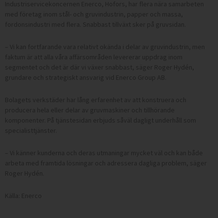
Industriservicekoncernen Enerco, Hofors, har flera nära samarbeten
med företag inom stål- och gruvindustrin, papper och massa,
fordonsindustri med flera. Snabbast tillväxt sker på gruvsidan.
– Vi kan fortfarande vara relativt okända i delar av gruvindustrin, men
faktum är att alla våra affärsområden levererar uppdrag inom
segmentet och det är där vi växer snabbast, säger Roger Hydén,
grundare och strategiskt ansvarig vid Enerco Group AB.
Bolagets verkstäder har lång erfarenhet av att konstruera och
producera hela eller delar av gruvmaskiner och tillhörande
komponenter. På tjänstesidan erbjuds såväl dagligt underhåll som
specialisttjänster.
– Vi känner kunderna och deras utmaningar mycket väl och kan både
arbeta med framtida lösningar och adressera dagliga problem, säger
Roger Hydén.
Källa: Enerco