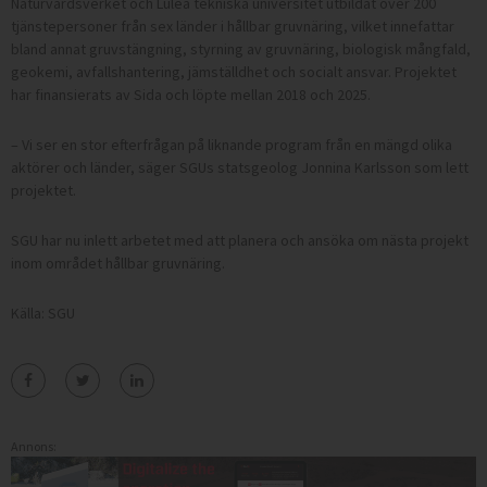
Naturvårdsverket och Luleå tekniska universitet utbildat över 200
tjänstepersoner från sex länder i hållbar gruvnäring, vilket innefattar
bland annat gruvstängning, styrning av gruvnäring, biologisk mångfald,
geokemi, avfallshantering, jämställdhet och socialt ansvar. Projektet
har finansierats av Sida och löpte mellan 2018 och 2025.
– Vi ser en stor efterfrågan på liknande program från en mängd olika
aktörer och länder, säger SGUs statsgeolog Jonnina Karlsson som lett
projektet.
SGU har nu inlett arbetet med att planera och ansöka om nästa projekt
inom området hållbar gruvnäring.
Källa: SGU
Annons: