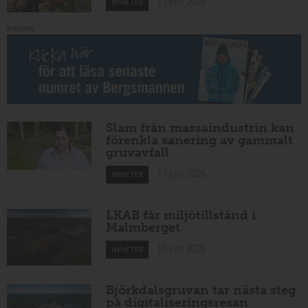
17 juni 2026
NYHETER
Annons:
Slam från massaindustrin kan
förenkla sanering av gammalt
gruvavfall
17 juni 2026
NYHETER
LKAB får miljötillstånd i
Malmberget
15 juni 2026
NYHETER
Björkdalsgruvan tar nästa steg
på digitaliseringsresan