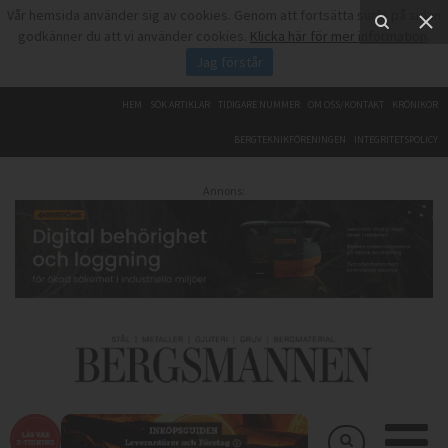
Vår hemsida använder sig av cookies. Genom att fortsätta surfa på sidan
godkänner du att vi använder cookies.
Klicka här för mer information
.
Jag förstår
HEM
SÖK ARTIKLAR
TIDIGARE NUMMER
OM OSS/KONTAKT
KRÖNIKOR
BERGTEKNIKFÖRENINGEN
INTEGRITETSPOLICY
Annons: