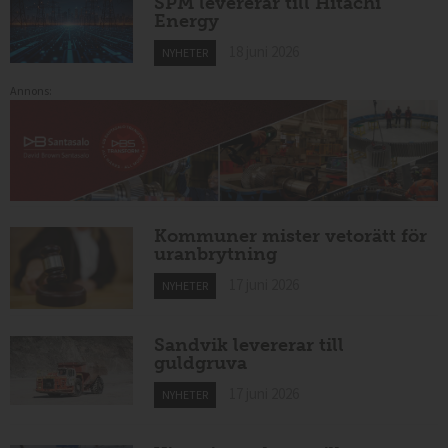
SPM levererar till Hitachi
Energy
18 juni 2026
NYHETER
Annons:
Kommuner mister vetorätt för
uranbrytning
17 juni 2026
NYHETER
Sandvik levererar till
guldgruva
17 juni 2026
NYHETER