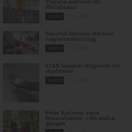
Viscaria ansluten till
Malmbanan
17 juni 2026
NYHETER
Sandvik lanserar eldriven
topparhammarrigg
17 juni 2026
NYHETER
SSAB lanserar stålpulver för
skyddsstål
17 juni 2026
NYHETER
Peter Karlsson vann
Mineraljakten – för andra
gången