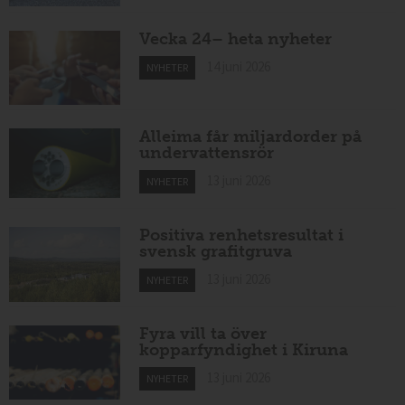
Vecka 24– heta nyheter
14 juni 2026
NYHETER
Alleima får miljardorder på
undervattensrör
13 juni 2026
NYHETER
Positiva renhetsresultat i
svensk grafitgruva
13 juni 2026
NYHETER
Fyra vill ta över
kopparfyndighet i Kiruna
13 juni 2026
NYHETER