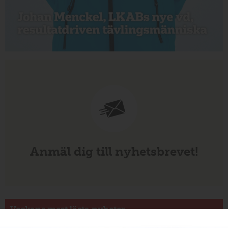
Anmäl dig till nyhetsbrevet!
Veckans mest lästa nyheter
Annons: