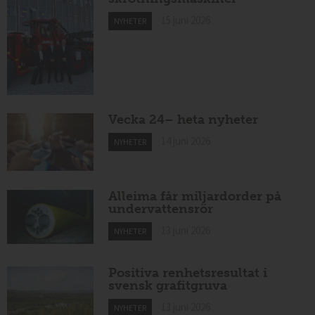
15 juni 2026
NYHETER
Vecka 24– heta nyheter
14 juni 2026
NYHETER
Alleima får miljardorder på
undervattensrör
13 juni 2026
NYHETER
Positiva renhetsresultat i
svensk grafitgruva
13 juni 2026
NYHETER