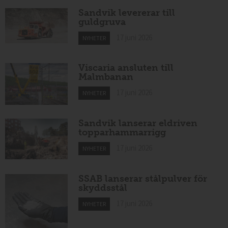
Sandvik levererar till
guldgruva
17 juni 2026
NYHETER
Viscaria ansluten till
Malmbanan
17 juni 2026
NYHETER
Sandvik lanserar eldriven
topparhammarrigg
17 juni 2026
NYHETER
SSAB lanserar stålpulver för
skyddsstål
17 juni 2026
NYHETER