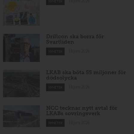
18 juni 2026
NYHETER
Drillcon ska borra för
Svartliden
18 juni 2026
NYHETER
LKAB ska böta 55 miljoner för
dödsolycka
18 juni 2026
NYHETER
NCC tecknar nytt avtal för
LKABs sovringsverk
18 juni 2026
NYHETER