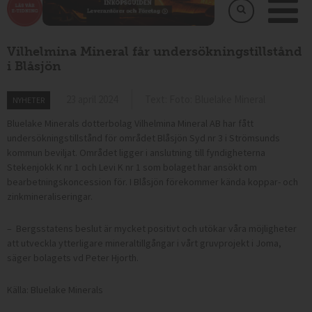
Vilhelmina Mineral får undersökningstillstånd
i Blåsjön
23 april 2024
Text: Foto: Bluelake Mineral
NYHETER
Bluelake Minerals dotterbolag Vilhelmina Mineral AB har fått
undersökningstillstånd för området Blåsjön Syd nr 3 i Strömsunds
kommun beviljat. Området ligger i anslutning till fyndigheterna
Stekenjokk K nr 1 och Levi K nr 1 som bolaget har ansökt om
bearbetningskoncession för. I Blåsjön förekommer kända koppar- och
zinkmineraliseringar.
– Bergsstatens beslut är mycket positivt och utökar våra möjligheter
att utveckla ytterligare mineraltillgångar i vårt gruvprojekt i Joma,
säger bolagets vd Peter Hjorth.
Källa: Bluelake Minerals