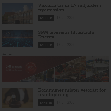
Viscaria tar in 1,7 miljarder i
nyemission
18 juni 2026
NYHETER
SPM levererar till Hitachi
Energy
18 juni 2026
NYHETER
Annons:
Kommuner mister vetorätt för
uranbrytning
17 juni 2026
NYHETER