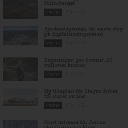
Malmberget
15 juni 2026
NYHETER
Björkdalsgruvan tar nästa steg
på digitaliseringsresan
15 juni 2026
NYHETER
Regeringen ger Swerim 20
miljoner kronor
15 juni 2026
NYHETER
Ny tidsplan för Stegra dröjer
till slutet av året
15 juni 2026
NYHETER
Stort intresse för Jamas
skrotningsmaskiner