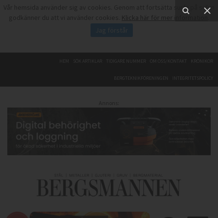
Vår hemsida använder sig av cookies. Genom att fortsätta surfa på sidan
godkänner du att vi använder cookies.
Klicka här för mer information
.
Jag förstår
HEM
SÖK ARTIKLAR
TIDIGARE NUMMER
OM OSS/KONTAKT
KRÖNIKOR
BERGTEKNIKFÖRENINGEN
INTEGRITETSPOLICY
Annons: