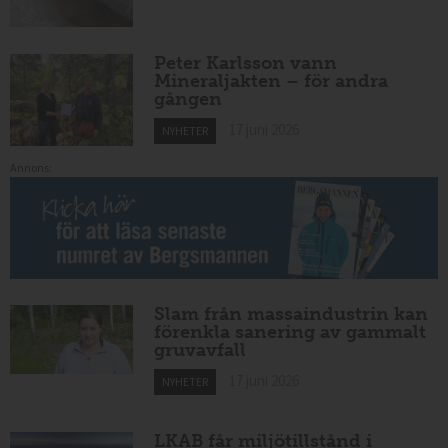
Peter Karlsson vann
Mineraljakten – för andra
gången
17 juni 2026
NYHETER
Annons:
Slam från massaindustrin kan
förenkla sanering av gammalt
gruvavfall
17 juni 2026
NYHETER
LKAB får miljötillstånd i