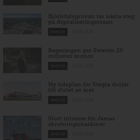
Björkdalsgruvan tar nästa steg
på digitaliseringsresan
15 juni 2026
NYHETER
Regeringen ger Swerim 20
miljoner kronor
15 juni 2026
NYHETER
Ny tidsplan för Stegra dröjer
till slutet av året
15 juni 2026
NYHETER
Stort intresse för Jamas
skrotningsmaskiner
15 juni 2026
NYHETER