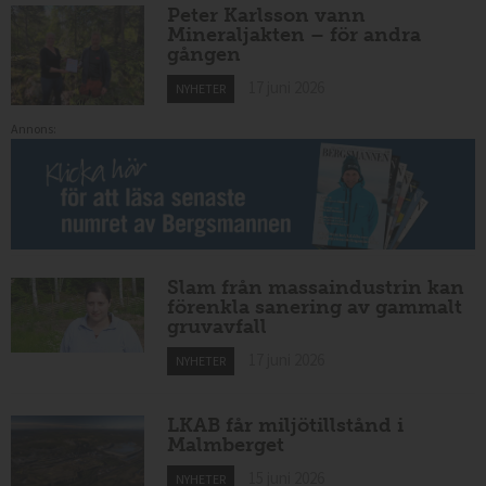
Peter Karlsson vann
Mineraljakten – för andra
gången
17 juni 2026
NYHETER
Annons:
Slam från massaindustrin kan
förenkla sanering av gammalt
gruvavfall
17 juni 2026
NYHETER
LKAB får miljötillstånd i
Malmberget
15 juni 2026
NYHETER