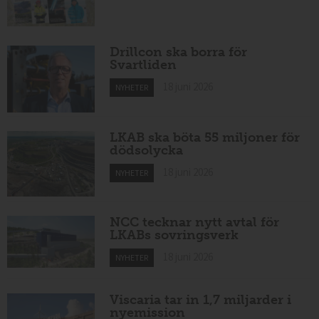
Drillcon ska borra för
Svartliden
18 juni 2026
NYHETER
LKAB ska böta 55 miljoner för
dödsolycka
18 juni 2026
NYHETER
NCC tecknar nytt avtal för
LKABs sovringsverk
18 juni 2026
NYHETER
Viscaria tar in 1,7 miljarder i
nyemission