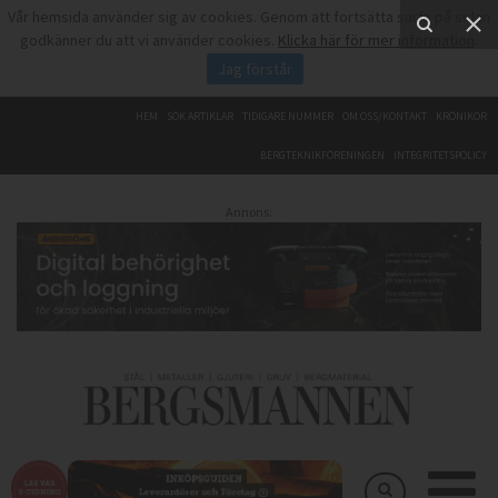
Vår hemsida använder sig av cookies. Genom att fortsätta surfa på sidan
godkänner du att vi använder cookies.
Klicka här för mer information
.
Jag förstår
HEM
SÖK ARTIKLAR
TIDIGARE NUMMER
OM OSS/KONTAKT
KRÖNIKOR
BERGTEKNIKFÖRENINGEN
INTEGRITETSPOLICY
Annons: