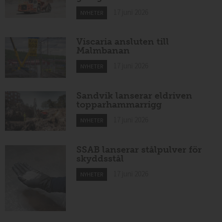
17 juni 2026
NYHETER
Viscaria ansluten till
Malmbanan
17 juni 2026
NYHETER
Sandvik lanserar eldriven
topparhammarrigg
17 juni 2026
NYHETER
SSAB lanserar stålpulver för
skyddsstål
17 juni 2026
NYHETER