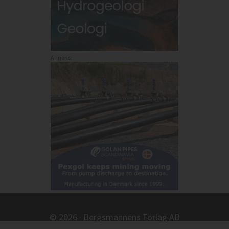
Annons:
© 2026 · Bergsmannens Förlag AB