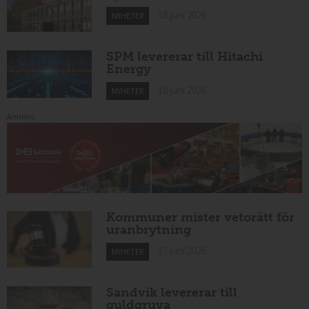
18 juni 2026
NYHETER
SPM levererar till Hitachi
Energy
18 juni 2026
NYHETER
Annons:
Kommuner mister vetorätt för
uranbrytning
17 juni 2026
NYHETER
Sandvik levererar till
guldgruva