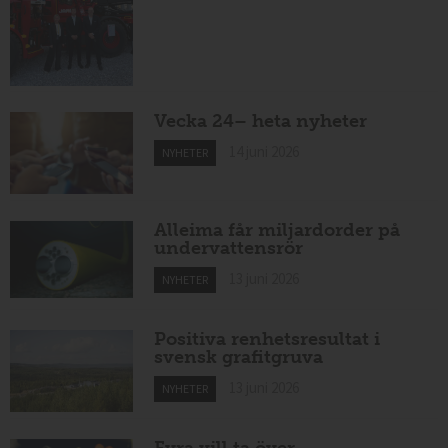
Vecka 24– heta nyheter
14 juni 2026
NYHETER
Alleima får miljardorder på
undervattensrör
13 juni 2026
NYHETER
Positiva renhetsresultat i
svensk grafitgruva
13 juni 2026
NYHETER
Fyra vill ta över