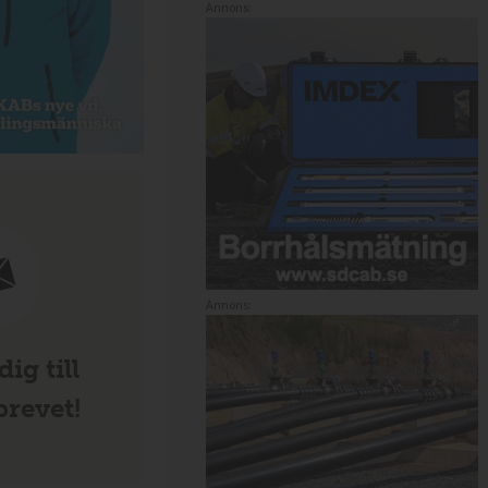
Annons:
Annons:
ig till
revet!