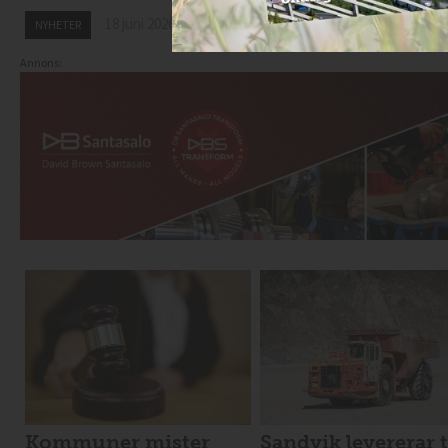
18 juni 2026
18 juni 2026
NYHETER
NYHETER
Annons:
Kommuner mister
Sandvik levererar t