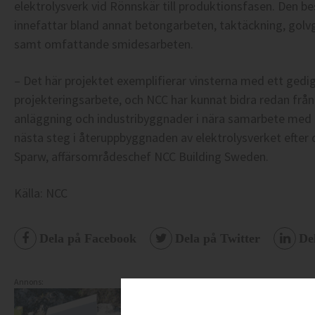
elektrolysverk vid Rönnskär till produktionsfasen. Den b
innefattar bland annat betongarbeten, taktäckning, golv
samt omfattande smidesarbeten.
– Det här projektet exemplifierar vinsterna med ett gedi
projekteringsarbete, och NCC har kunnat bidra redan från
anläggning och industribyggnader i nära samarbete med B
nästa steg i återuppbyggnaden av elektrolysverket efter d
Sparw, affärsområdeschef NCC Building Sweden.
Källa: NCC
Dela på Facebook
Dela på Twitter
De
Annons: