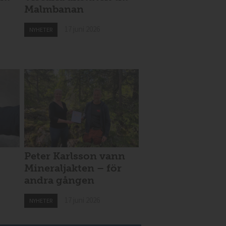
Malmbanan
17 juni 2026
NYHETER
Peter Karlsson vann
Mineraljakten – för
andra gången
17 juni 2026
NYHETER