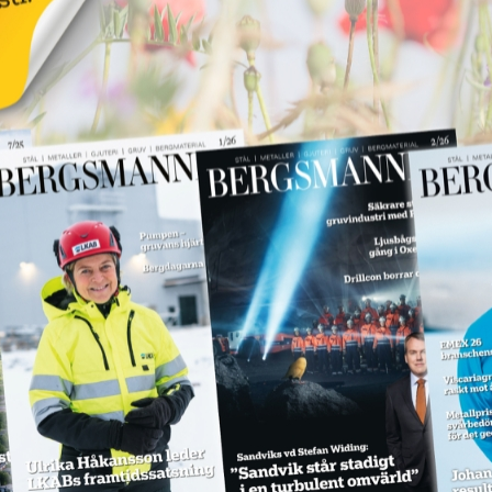
för
LKAB ska böta 55
miljoner för
dödsolycka
18 juni 2026
NYHETER
Annons:
Annons:
SPM levererar till
Hitachi Energy
18 juni 2026