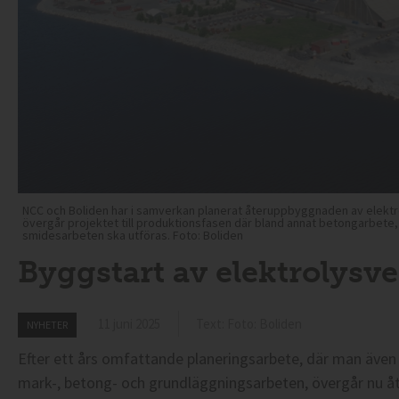
NCC och Boliden har i samverkan planerat återuppbyggnaden av elektrol
övergår projektet till produktionsfasen där bland annat betongarbet
smidesarbeten ska utföras. Foto: Boliden
Byggstart av elektrolysv
11 juni 2025
Text: Foto: Boliden
NYHETER
Efter ett års omfattande planeringsarbete, där man även 
mark-, betong- och grundläggningsarbeten, övergår nu 