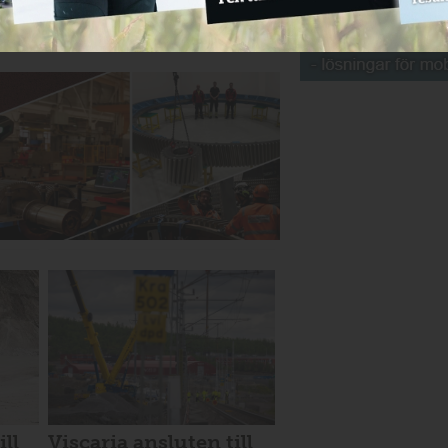
NYHETER
ill
Viscaria ansluten till