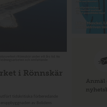
ysverket i Rönnskör under ett års tid. Nu
e, ledningsarbeten och omfattande
erket i Rönnskär
Anmäl d
nyhetsb
utfört tidskritiska förberedande
återuppbyggnaden av Bolidens