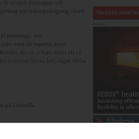
estår av dem deletapper och
gjutning och ledningsdragning i mark
Veckans mest lä
Annons:
get planerings- och
 start med vår expertis inom
oliden. Nu ser vi fram emot att ta
et intensiva första året, säger Niklas
la på LinkedIn