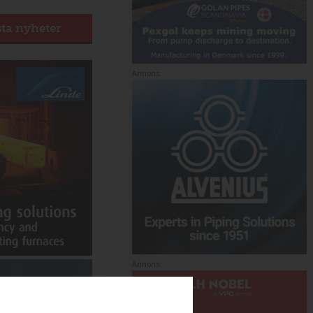
sta nyheter
Annons:
Annons: