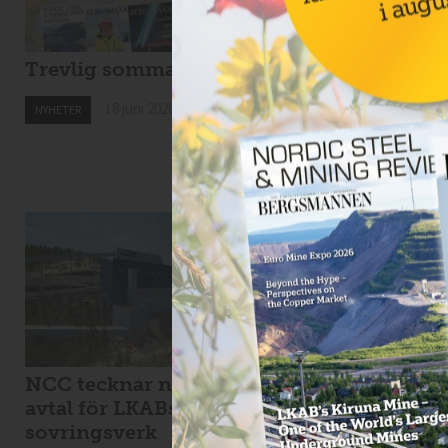
Trevlig sommar!
Drillcon ska borra 
Svartliden
18 juni 2026
NYHETER
18 juni 2026
NYHETER
NCC tecknar nytt
Viscaria tar in 1,7
avtal för LKABs
miljarder i
sovringsverk
nyemission