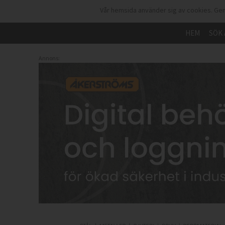
Vår hemsida använder sig av cookies. Gen
HEM
SÖK 
Annons: