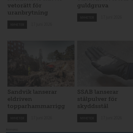
vetorätt för
guldgruva
uranbrytning
17 juni 2026
NYHETER
17 juni 2026
NYHETER
Sandvik lanserar
SSAB lanserar
eldriven
stålpulver för
topparhammarrigg
skyddsstål
17 juni 2026
17 juni 2026
NYHETER
NYHETER
Annons: