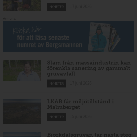
17 juni 2026
NYHETER
Annons:
Slam från massaindustrin kan
förenkla sanering av gammalt
gruvavfall
17 juni 2026
NYHETER
LKAB får miljötillstånd i
Malmberget
15 juni 2026
NYHETER
Björkdalsgruvan tar nästa steg