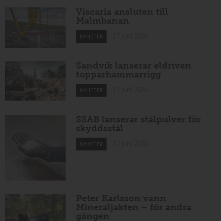
Viscaria ansluten till
Malmbanan
17 juni 2026
NYHETER
Sandvik lanserar eldriven
topparhammarrigg
17 juni 2026
NYHETER
SSAB lanserar stålpulver för
skyddsstål
17 juni 2026
NYHETER
Peter Karlsson vann
Mineraljakten – för andra
gången