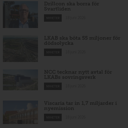
Drillcon ska borra för
Svartliden
18 juni 2026
NYHETER
LKAB ska böta 55 miljoner för
dödsolycka
18 juni 2026
NYHETER
NCC tecknar nytt avtal för
LKABs sovringsverk
18 juni 2026
NYHETER
Viscaria tar in 1,7 miljarder i
nyemission
18 juni 2026
NYHETER