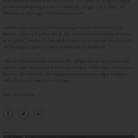
Den italienska tillverkaren Eural Gnutta, som tillverkar dragna stänger
av aluminiumlegeringar samt extruderade stänger och profiler, har
tilldelats certifieringen ASI Performance V3.
Certifieringen avser produktionsanläggningarna i Pontevinco och
Rovato i Italien och gäller i tre år. ASI, Aluminium Stewardship Initiative,
är en global, ideell och oberoende organisation som har utvecklat ett
certifieringsprogram för hela värdekedjan av aluminium.
– Det är ett erkännande som bekräftar giltigheten av det arbete som
utförts under de senaste åren för att integrera hållbarhet i företagets
besluts-, produktions- och organisationsprocesser, säger bolagets
hållbarhetschef Gianfranco Cazzago.
Källa: Eural Gnutti
Annons: