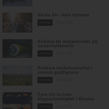
Vecka 24– heta nyheter
14 juni 2026
NYHETER
Alleima får miljardorder på
undervattensrör
13 juni 2026
NYHETER
Positiva renhetsresultat i
svensk grafitgruva
13 juni 2026
NYHETER
Fyra vill ta över
kopparfyndighet i Kiruna
13 juni 2026
NYHETER