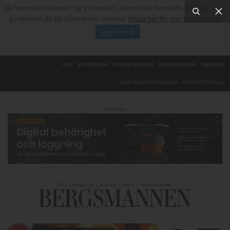
Vår hemsida använder sig av cookies. Genom att fortsätta surfa på sidan
godkänner du att vi använder cookies.
Klicka här för mer information
.
Jag förstår
HEM
SÖK ARTIKLAR
TIDIGARE NUMMER
OM OSS/KONTAKT
KRÖNIKOR
BERGTEKNIKFÖRENINGEN
INTEGRITETSPOLICY
Annons: