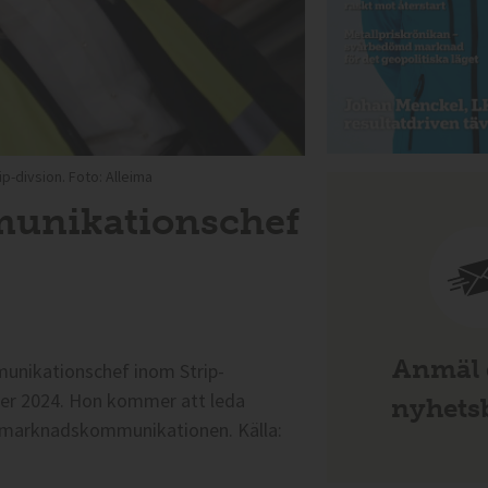
p-divsion. Foto: Alleima
munikationschef
Anmäl d
mmunikationschef inom Strip-
mber 2024. Hon kommer att leda
nyhetsb
r marknadskommunikationen. Källa: