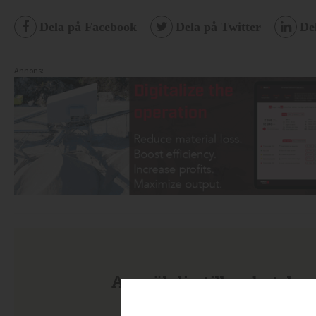
Dela på Facebook
Dela på Twitter
De
Annons:
Anmäl dig till nyhetsbre