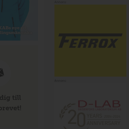
Annons:
Annons:
ig till
revet!