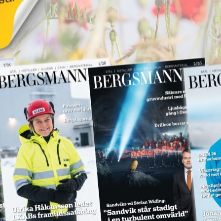
SPM levererar till
Hitachi Energy
18 juni 2026
NYHETER
Annons:
Annons: