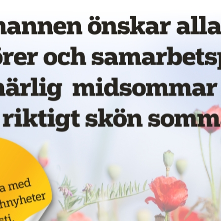
för
LKAB ska böta 55
Annons:
miljoner för
dödsolycka
18 juni 2026
NYHETER