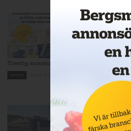
Trevlig sommar!
Drillcon ska borra 
Svartliden
18 juni 2026
NYHETER
18 juni 2026
NYHETER