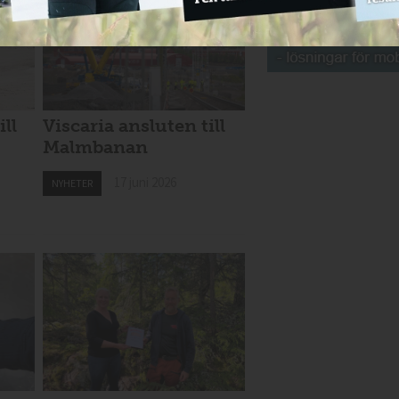
ill
Viscaria ansluten till
Malmbanan
17 juni 2026
NYHETER