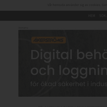
Vår hemsida använder sig av cookies. Gen
HEM
SÖK 
Annons: