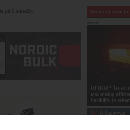
la på LinkedIn
Veckans mest lä
Annons:
vet!