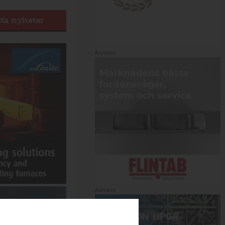
sta nyheter
Annons:
Annons: