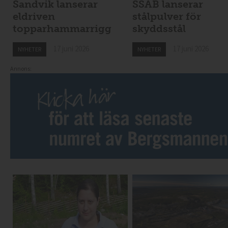
Sandvik lanserar
SSAB lanserar
eldriven
stålpulver för
topparhammarrigg
skyddsstål
17 juni 2026
17 juni 2026
NYHETER
NYHETER
Annons: