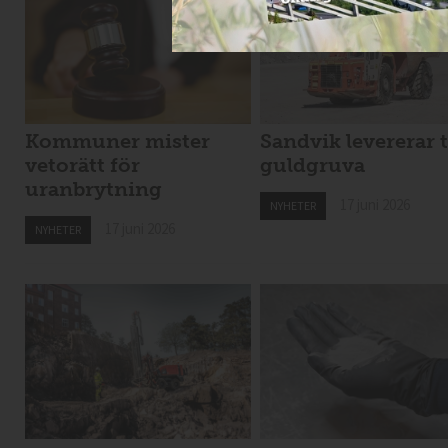
Kommuner mister
Sandvik levererar t
vetorätt för
guldgruva
uranbrytning
17 juni 2026
NYHETER
17 juni 2026
NYHETER