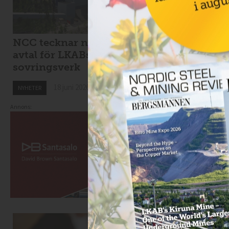
NCC tecknar nytt
Viscaria tar in 1,7
avtal för LKABs
miljarder i
sovringsverk
nyemission
18 juni 2026
18 juni 2026
NYHETER
NYHETER
Annons: