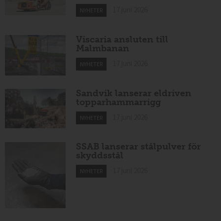
17 juni 2026
NYHETER
Viscaria ansluten till
Malmbanan
17 juni 2026
NYHETER
Sandvik lanserar eldriven
topparhammarrigg
17 juni 2026
NYHETER
SSAB lanserar stålpulver för
skyddsstål
17 juni 2026
NYHETER