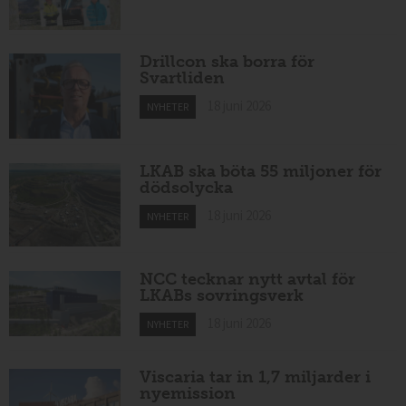
Drillcon ska borra för
Svartliden
18 juni 2026
NYHETER
LKAB ska böta 55 miljoner för
dödsolycka
18 juni 2026
NYHETER
NCC tecknar nytt avtal för
LKABs sovringsverk
18 juni 2026
NYHETER
Viscaria tar in 1,7 miljarder i
nyemission