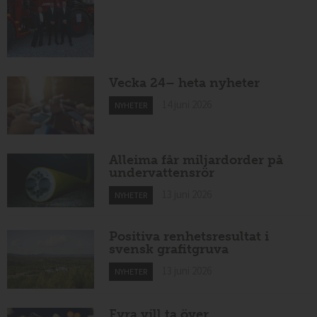
Vecka 24– heta nyheter
14 juni 2026
NYHETER
Alleima får miljardorder på
undervattensrör
13 juni 2026
NYHETER
Positiva renhetsresultat i
svensk grafitgruva
13 juni 2026
NYHETER
Fyra vill ta över