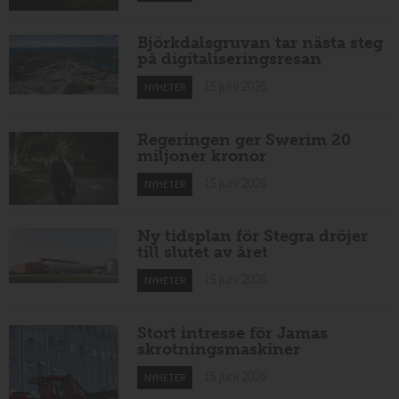
Björkdalsgruvan tar nästa steg
på digitaliseringsresan
15 juni 2026
NYHETER
Regeringen ger Swerim 20
miljoner kronor
15 juni 2026
NYHETER
Ny tidsplan för Stegra dröjer
till slutet av året
15 juni 2026
NYHETER
Stort intresse för Jamas
skrotningsmaskiner
15 juni 2026
NYHETER