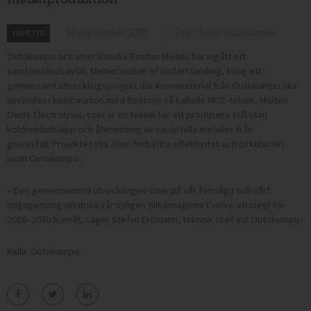
10 september 2025
Text: Foto: Outokumpu
NYHETER
Outokumpu och amerikanska Boston Metals har ingått ett
samförståndsavtal, Memorandum of Understanding, kring ett
gemensamt utvecklingsprojekt där krommaterial från Outokumpu ska
användas i kombination med Bostons så kallade MOE-teknik, Molten
Oxide Electrolysis, som är en teknik för att producera stål utan
koldioxidutsläpp och återvinning av värdefulla metaller från
gruvavfall. Projektet ska även förbättra effektivitet och cirkularitet
inom Outokumpu.
– Den gemensamma utvecklingen visar på vår förmåga och vårt
engagemang att driva vår nyligen tillkännagivna Evolve-strategi för
2026–2030 framåt, säger Stefan Erdmann, teknisk chef vid Outokumpu.
Källa: Outokumpu