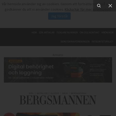
Vår hemsida använder sig av cookies. Genom att fortsätta surfa på sidan
godkänner du att vi använder cookies.
Klicka här för mer information
.
Jag förstår
HEM
SÖK ARTIKLAR
TIDIGARE NUMMER
OM OSS/KONTAKT
KRÖNIKOR
BERGTEKNIKFÖRENINGEN
INTEGRITETSPOLICY
Annons: