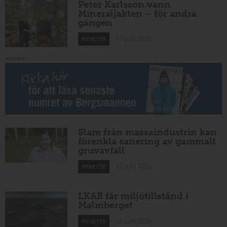
Peter Karlsson vann
Mineraljakten – för andra
gången
17 juni 2026
NYHETER
Annons:
Slam från massaindustrin kan
förenkla sanering av gammalt
gruvavfall
17 juni 2026
NYHETER
LKAB får miljötillstånd i
Malmberget
15 juni 2026
NYHETER