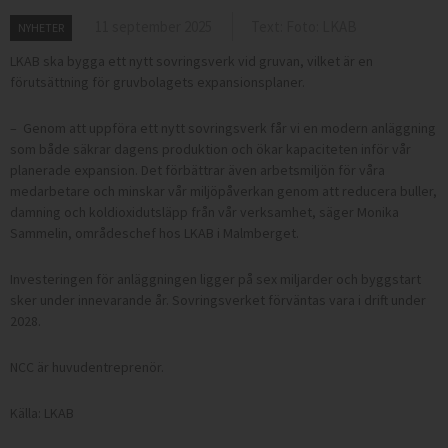
11 september 2025
Text: Foto: LKAB
NYHETER
LKAB ska bygga ett nytt sovringsverk vid gruvan, vilket är en
förutsättning för gruvbolagets expansionsplaner.
– Genom att uppföra ett nytt sovringsverk får vi en modern anläggning
som både säkrar dagens produktion och ökar kapaciteten inför vår
planerade expansion. Det förbättrar även arbetsmiljön för våra
medarbetare och minskar vår miljöpåverkan genom att reducera buller,
damning och koldioxidutsläpp från vår verksamhet, säger Monika
Sammelin, områdeschef hos LKAB i Malmberget.
Investeringen för anläggningen ligger på sex miljarder och byggstart
sker under innevarande år. Sovringsverket förväntas vara i drift under
2028.
NCC är huvudentreprenör.
Källa: LKAB