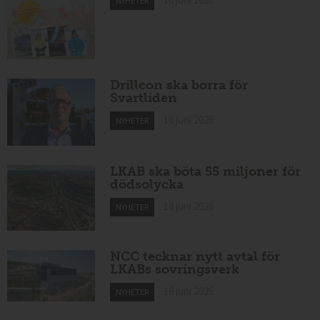
NYHETER
Drillcon ska borra för
Svartliden
18 juni 2026
NYHETER
LKAB ska böta 55 miljoner för
dödsolycka
18 juni 2026
NYHETER
NCC tecknar nytt avtal för
LKABs sovringsverk
18 juni 2026
NYHETER