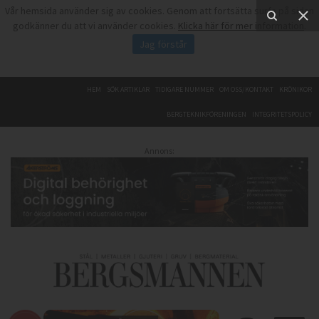
Vår hemsida använder sig av cookies. Genom att fortsätta surfa på sidan
godkänner du att vi använder cookies.
Klicka här för mer information
.
Jag förstår
HEM
SÖK ARTIKLAR
TIDIGARE NUMMER
OM OSS/KONTAKT
KRÖNIKOR
BERGTEKNIKFÖRENINGEN
INTEGRITETSPOLICY
Annons: