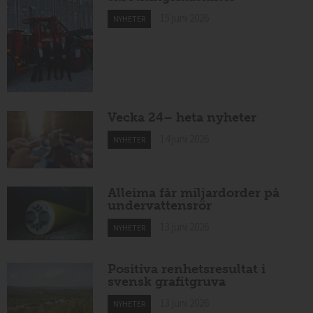
15 juni 2026
NYHETER
Vecka 24– heta nyheter
14 juni 2026
NYHETER
Alleima får miljardorder på
undervattensrör
13 juni 2026
NYHETER
Positiva renhetsresultat i
svensk grafitgruva
13 juni 2026
NYHETER