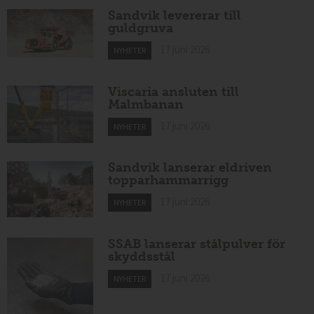
Sandvik levererar till
guldgruva
17 juni 2026
NYHETER
Viscaria ansluten till
Malmbanan
17 juni 2026
NYHETER
Sandvik lanserar eldriven
topparhammarrigg
17 juni 2026
NYHETER
SSAB lanserar stålpulver för
skyddsstål
17 juni 2026
NYHETER