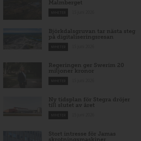
Malmberget
15 juni 2026
NYHETER
Björkdalsgruvan tar nästa steg
på digitaliseringsresan
15 juni 2026
NYHETER
Regeringen ger Swerim 20
miljoner kronor
15 juni 2026
NYHETER
Ny tidsplan för Stegra dröjer
till slutet av året
15 juni 2026
NYHETER
Stort intresse för Jamas
skrotningsmaskiner