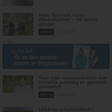
Peter Karlsson vann
Mineraljakten – för andra
gången
17 juni 2026
NYHETER
Annons:
Slam från massaindustrin kan
förenkla sanering av gammalt
gruvavfall
17 juni 2026
NYHETER
LKAB får miljötillstånd i