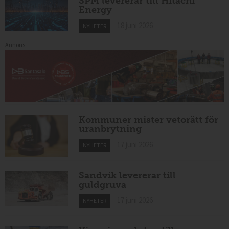
SPM levererar till Hitachi
Energy
18 juni 2026
NYHETER
Annons:
Kommuner mister vetorätt för
uranbrytning
17 juni 2026
NYHETER
Sandvik levererar till
guldgruva
17 juni 2026
NYHETER