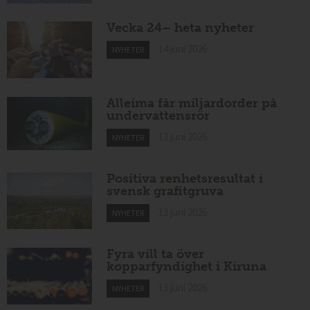
Vecka 24– heta nyheter
14 juni 2026
NYHETER
Alleima får miljardorder på
undervattensrör
13 juni 2026
NYHETER
Positiva renhetsresultat i
svensk grafitgruva
13 juni 2026
NYHETER
Fyra vill ta över
kopparfyndighet i Kiruna
13 juni 2026
NYHETER