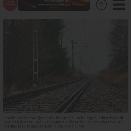
Nordic Iron har beviljats stöd för att ansluta bolagets industrispår till
befintlig järnväg i Ludvika kommun. Stödet är villkorat och täcker en
tredjedel av totalkostnaden. Foto: Nordic Iron