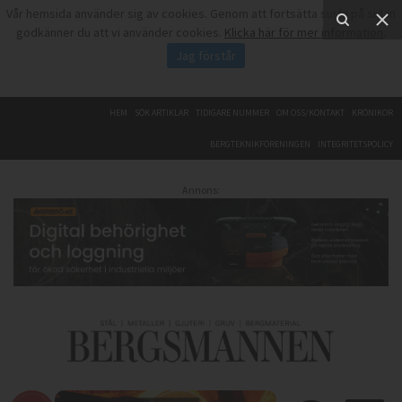
Vår hemsida använder sig av cookies. Genom att fortsätta surfa på sidan
godkänner du att vi använder cookies.
Klicka här för mer information
.
Jag förstår
HEM
SÖK ARTIKLAR
TIDIGARE NUMMER
OM OSS/KONTAKT
KRÖNIKOR
BERGTEKNIKFÖRENINGEN
INTEGRITETSPOLICY
Annons: