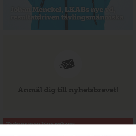
Anmäl dig till nyhetsbrevet!
Veckans mest lästa nyheter
Annons: