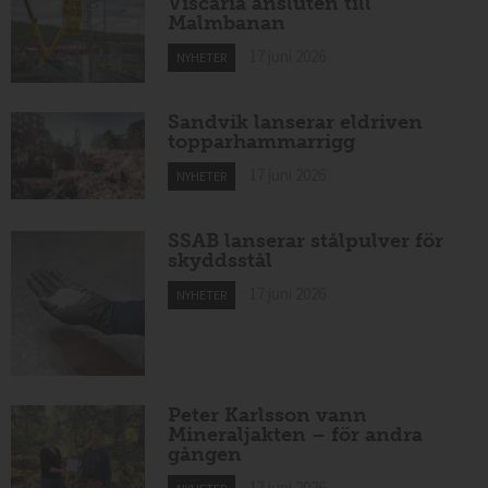
Viscaria ansluten till
Malmbanan
17 juni 2026
NYHETER
Sandvik lanserar eldriven
topparhammarrigg
17 juni 2026
NYHETER
SSAB lanserar stålpulver för
skyddsstål
17 juni 2026
NYHETER
Peter Karlsson vann
Mineraljakten – för andra
gången
17 juni 2026