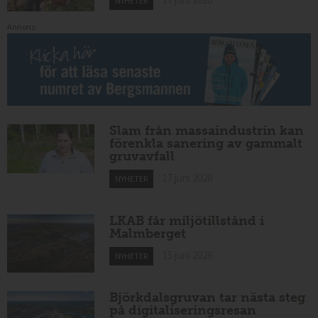
NYHETER
Annons:
Slam från massaindustrin kan
förenkla sanering av gammalt
gruvavfall
17 juni 2026
NYHETER
LKAB får miljötillstånd i
Malmberget
15 juni 2026
NYHETER
Björkdalsgruvan tar nästa steg
på digitaliseringsresan