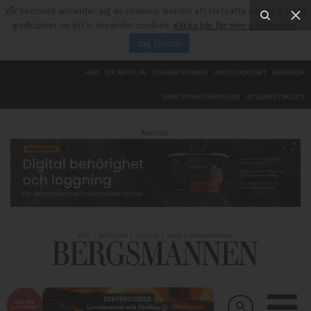
Vår hemsida använder sig av cookies. Genom att fortsätta surfa på sidan
godkänner du att vi använder cookies.
Klicka här för mer information
.
Jag förstår
HEM
SÖK ARTIKLAR
TIDIGARE NUMMER
OM OSS/KONTAKT
KRÖNIKOR
BERGTEKNIKFÖRENINGEN
INTEGRITETSPOLICY
Annons: