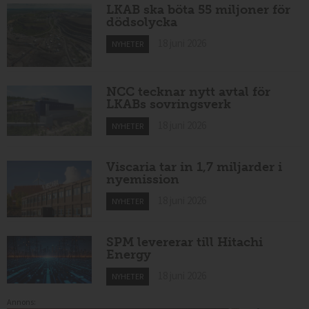
LKAB ska böta 55 miljoner för
dödsolycka
18 juni 2026
NYHETER
NCC tecknar nytt avtal för
LKABs sovringsverk
18 juni 2026
NYHETER
Viscaria tar in 1,7 miljarder i
nyemission
18 juni 2026
NYHETER
SPM levererar till Hitachi
Energy
18 juni 2026
NYHETER
Annons: