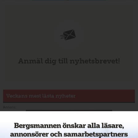
Anmäl dig till nyhetsbrevet!
Veckans mest lästa nyheter
Annons: