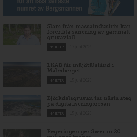
Slam från massaindustrin kan
förenkla sanering av gammalt
gruvavfall
17 juni 2026
NYHETER
LKAB får miljötillstånd i
Malmberget
15 juni 2026
NYHETER
Björkdalsgruvan tar nästa steg
på digitaliseringsresan
15 juni 2026
NYHETER
Regeringen ger Swerim 20