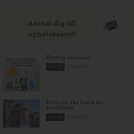
Anmäl dig till
nyhetsbrevet!
Trevlig sommar!
18 juni 2026
NYHETER
Drillcon ska borra för
Svartliden
18 juni 2026
NYHETER