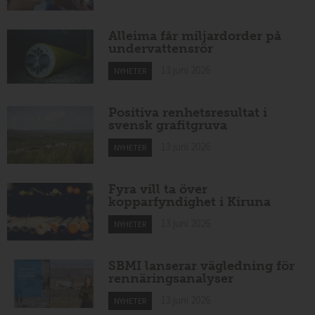
Alleima får miljardorder på
undervattensrör
13 juni 2026
NYHETER
Positiva renhetsresultat i
svensk grafitgruva
13 juni 2026
NYHETER
Fyra vill ta över
kopparfyndighet i Kiruna
13 juni 2026
NYHETER
SBMI lanserar vägledning för
rennäringsanalyser
13 juni 2026
NYHETER