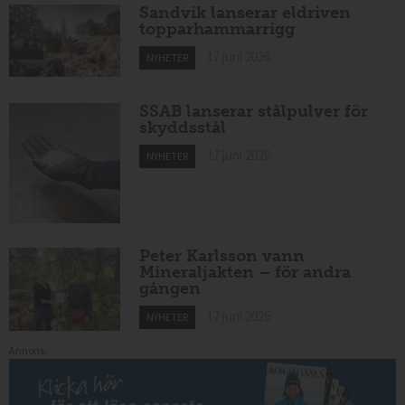
Sandvik lanserar eldriven
topparhammarrigg
17 juni 2026
NYHETER
SSAB lanserar stålpulver för
skyddsstål
17 juni 2026
NYHETER
Peter Karlsson vann
Mineraljakten – för andra
gången
17 juni 2026
NYHETER
Annons: