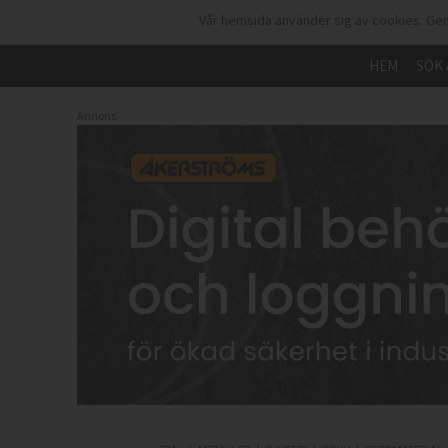
Vår hemsida använder sig av cookies. Gen
HEM
SÖK 
Annons: