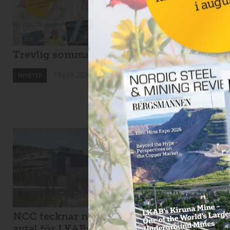
Trevlig sommar!
Drillcon ska borra 
Svartliden
18 juni 2026
NYHETER
18 juni 2026
NYHETER
NCC tecknar nytt
Viscaria tar in 1,7
avtal för LKABs
miljarder i