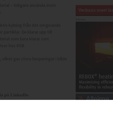
erial – tidigare använda inom
Veckans mest lä
.
Annons:
fektiv kylning från det omgivande
partiklar. De klarar upp till
erial som bara klarar runt
visor hos KSB.
 vilket gav stora besparingar i både
la på LinkedIn