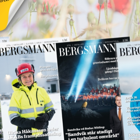
för
LKAB ska böta 55
miljoner för
dödsolycka
Annons:
18 juni 2026
NYHETER
Annons:
SPM levererar till
Hitachi Energy