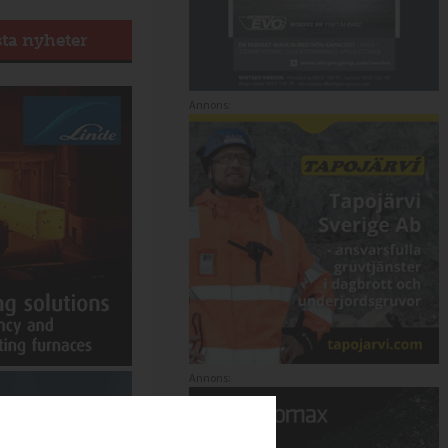
sta nyheter
Annons:
Annons: