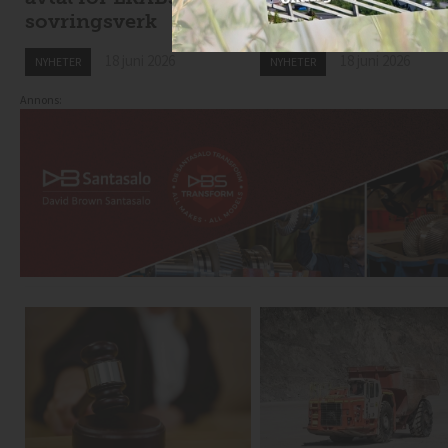
sovringsverk
nyemission
18 juni 2026
18 juni 2026
NYHETER
NYHETER
Annons: