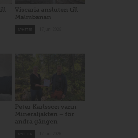
ill
Viscaria ansluten till
Malmbanan
17 juni 2026
NYHETER
Peter Karlsson vann
Mineraljakten – för
andra gången
17 juni 2026
NYHETER