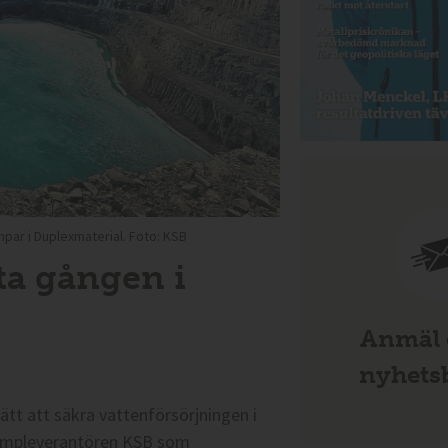
par i Duplexmaterial. Foto: KSB
ta gången i
Anmäl d
nyhetsb
tt att säkra vattenförsörjningen i
 pumpleverantören KSB som