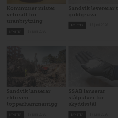
Kommuner mister
Sandvik levererar t
vetorätt för
guldgruva
uranbrytning
17 juni 2026
NYHETER
17 juni 2026
NYHETER
Sandvik lanserar
SSAB lanserar
eldriven
stålpulver för
topparhammarrigg
skyddsstål
17 juni 2026
17 juni 2026
NYHETER
NYHETER