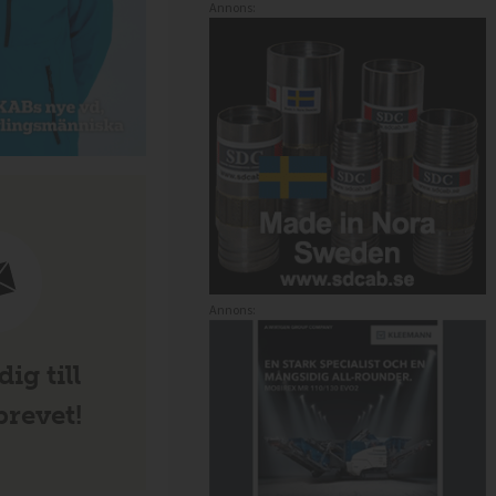
Annons:
Annons:
ig till
revet!