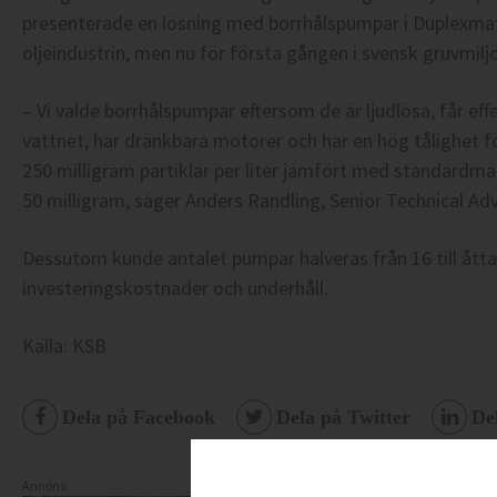
presenterade en lösning med borrhålspumpar i Duplexmat
oljeindustrin, men nu för första gången i svensk gruvmiljö
– Vi valde borrhålspumpar eftersom de är ljudlösa, får ef
vattnet, har dränkbara motorer och har en hög tålighet för 
250 milligram partiklar per liter jämfört med standardmat
50 milligram, säger Anders Randling, Senior Technical Ad
Dessutom kunde antalet pumpar halveras från 16 till åtta,
investeringskostnader och underhåll.
Källa: KSB
Dela på Facebook
Dela på Twitter
De
Annons: