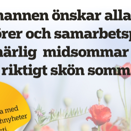
vet!
Annons:
för
LKAB ska böta 55
miljoner för
dödsolycka