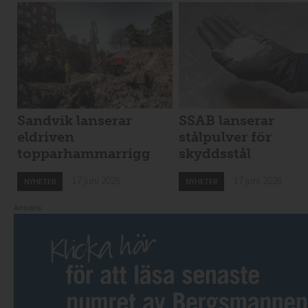
Sandvik lanserar
SSAB lanserar
eldriven
stålpulver för
topparhammarrigg
skyddsstål
17 juni 2026
17 juni 2026
NYHETER
NYHETER
Annons: