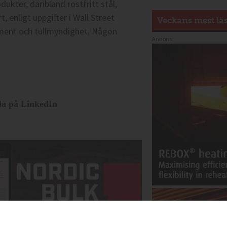
ukter, däribland rostfritt stål,
enligt uppgifter i Wall Street
Veckans mest lä
ment och tullmyndighet. Någon
Annons:
la på LinkedIn