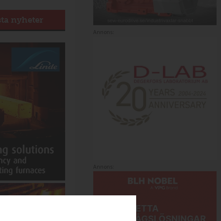
sta nyheter
Annons:
Annons: