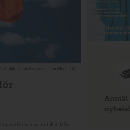
ålprodukter från Kina ansöka om tillstånd från
för
Anmäl d
nyhetsb
 dämpa utförseln av metallen från