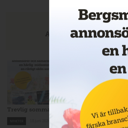
Anmäl dig till nyhetsbre
Trevlig sommar!
Drillcon ska borra 
Svartliden
18 juni 2026
NYHETER
18 juni 2026
NYHETER