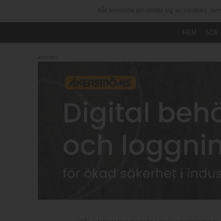
Vår hemsida använder sig av cookies. Gen
HEM
SÖK 
Annons: