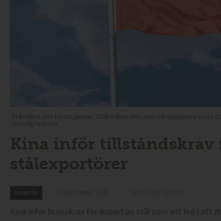
Från med den första januari 2026 måste den som vill exportera vissa st
myndigheterna.
Kina inför tillståndskrav 
stålexportörer
14 december 2025
Text: Foto: Istock
NYHETER
Kina inför licenskrav för export av stål som ett led i att