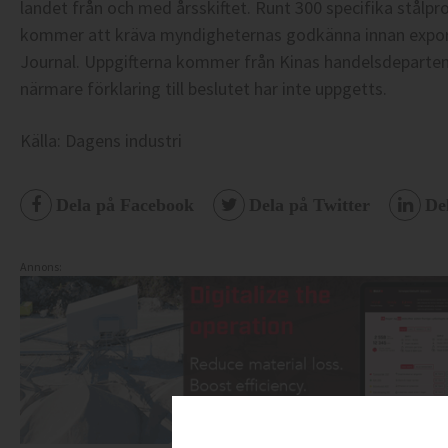
landet från och med årsskiftet. Runt 300 specifika stålprod
kommer att kräva myndigheternas godkänna innan export, 
Journal. Uppgifterna kommer från Kinas handelsdeparte
närmare förklaring till beslutet har inte uppgetts.
Källa: Dagens industri
Dela på Facebook
Dela på Twitter
De
Annons: