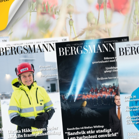
18 juni 2026
NYHETER
Annons:
Annons:
SPM levererar till
Hitachi Energy
18 juni 2026
NYHETER