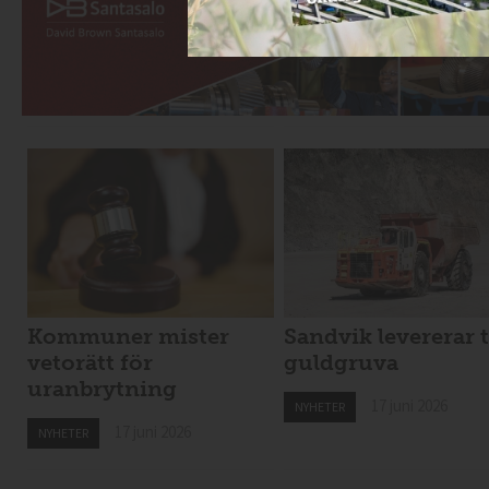
Kommuner mister
Sandvik levererar t
vetorätt för
guldgruva
uranbrytning
17 juni 2026
NYHETER
17 juni 2026
NYHETER