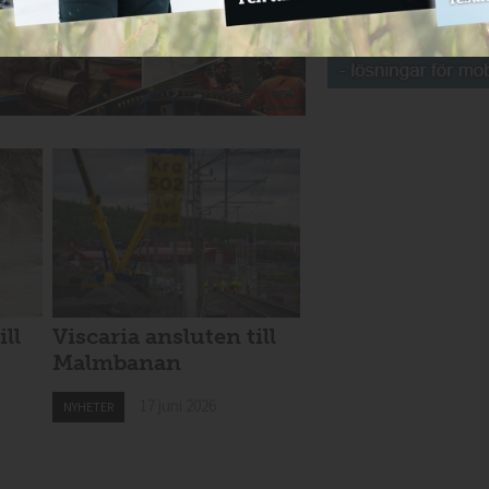
ill
Viscaria ansluten till
Malmbanan
17 juni 2026
NYHETER