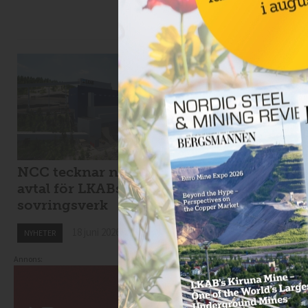
NCC tecknar nytt
Viscaria tar in 1,7
avtal för LKABs
miljarder i
sovringsverk
nyemission
18 juni 2026
18 juni 2026
NYHETER
NYHETER
Annons: