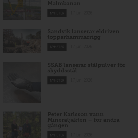
Malmbanan
17 juni 2026
NYHETER
Sandvik lanserar eldriven
topparhammarrigg
17 juni 2026
NYHETER
SSAB lanserar stålpulver för
skyddsstål
17 juni 2026
NYHETER
Peter Karlsson vann
Mineraljakten – för andra
gången
17 juni 2026
NYHETER