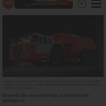
Northern Star Resources har beställt maskinutrustning för drygt 260
miljoner från Sandvik. Ordern omfattar bland annat gruvtrucken Toro
TH663i. Foto: Sandvik
Sandvik får stororder från australiensisk
guldgruva