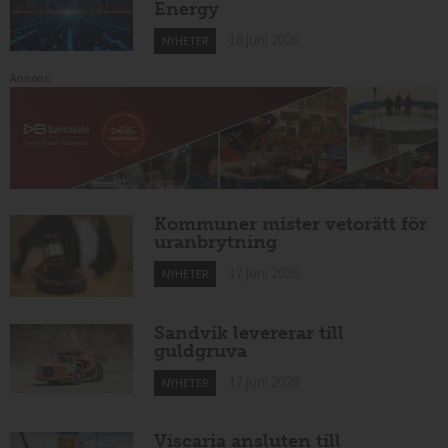
Energy
18 juni 2026
NYHETER
Annons:
Kommuner mister vetorätt för
uranbrytning
17 juni 2026
NYHETER
Sandvik levererar till
guldgruva
17 juni 2026
NYHETER
Viscaria ansluten till