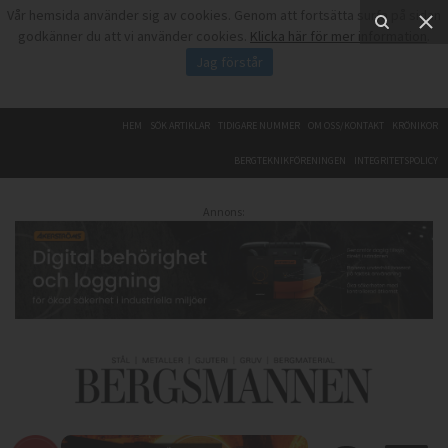
Vår hemsida använder sig av cookies. Genom att fortsätta surfa på sidan
godkänner du att vi använder cookies.
Klicka här för mer information
.
Jag förstår
HEM
SÖK ARTIKLAR
TIDIGARE NUMMER
OM OSS/KONTAKT
KRÖNIKOR
BERGTEKNIKFÖRENINGEN
INTEGRITETSPOLICY
Annons: