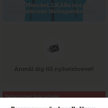
Anmäl dig till nyhetsbrevet!
Veckans mest lästa nyheter
Annons: