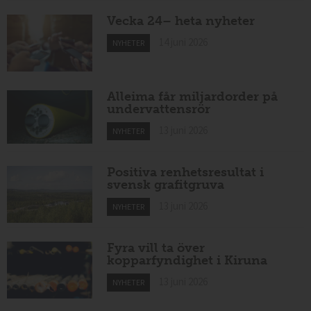
Vecka 24– heta nyheter
14 juni 2026
NYHETER
Alleima får miljardorder på
undervattensrör
13 juni 2026
NYHETER
Positiva renhetsresultat i
svensk grafitgruva
13 juni 2026
NYHETER
Fyra vill ta över
kopparfyndighet i Kiruna
13 juni 2026
NYHETER