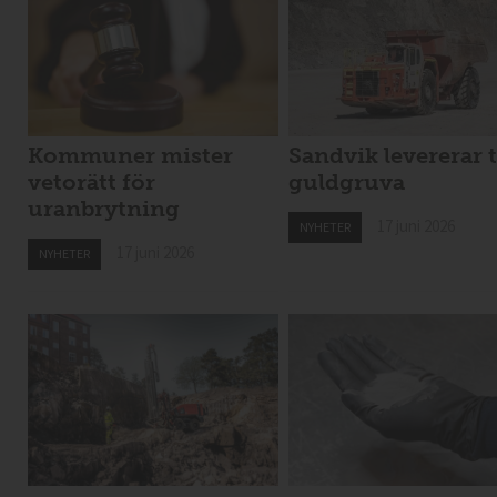
Kommuner mister
Sandvik levererar t
vetorätt för
guldgruva
uranbrytning
17 juni 2026
NYHETER
17 juni 2026
NYHETER