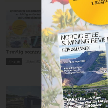
Trevlig sommar!
Drillcon ska borra 
Svartliden
18 juni 2026
NYHETER
18 juni 2026
NYHETER