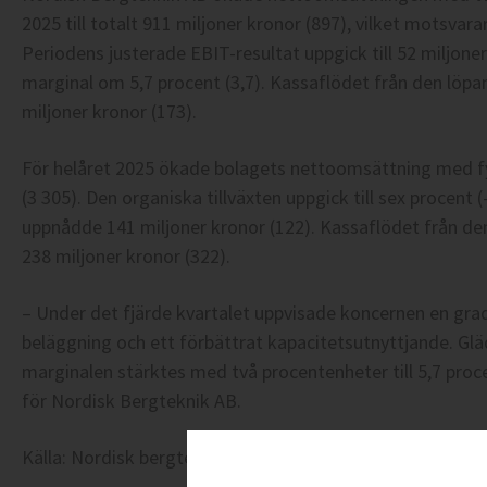
2025 till totalt 911 miljoner kronor (897), vilket motsvara
Periodens justerade EBIT-resultat uppgick till 52 miljone
marginal om 5,7 procent (3,7). Kassaflödet från den löp
miljoner kronor (173).
För helåret 2025 ökade bolagets nettoomsättning med fyr
(3 305). Den organiska tillväxten uppgick till sex procent 
uppnådde 141 miljoner kronor (122). Kassaflödet från de
238 miljoner kronor (322).
– Under det fjärde kvartalet uppvisade koncernen en gr
beläggning och ett förbättrat kapacitetsutnyttjande. Glä
marginalen stärktes med två procentenheter till 5,7 proc
för Nordisk Bergteknik AB.
Källa: Nordisk bergteknik