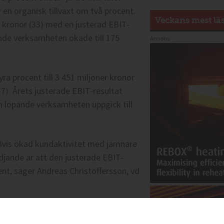
r en organisk tillväxt om två procent.
Veckans mest lä
r kronor (33) med en justerad EBIT-
ande verksamheten ökade till 175
Annons:
a procent till 3 451 miljoner kronor
(-7). Årets justerade EBIT-resultat
n löpande verksamheten uppgick till
advis ökad kundaktivitet med jämnare
djande är att den justerade EBIT-
ent, säger Andreas Christoffersson, vd