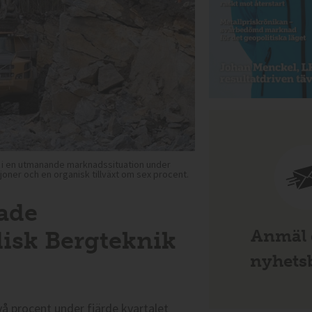
 i en utmanande marknadssituation under
joner och en organisk tillväxt om sex procent.
ade
Anmäl d
isk Bergteknik
nyhetsb
 procent under fjärde kvartalet