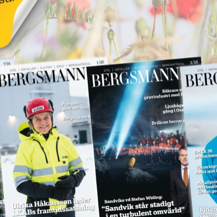
Annons:
för
LKAB ska böta 55
miljoner för
Annons:
dödsolycka
18 juni 2026
NYHETER