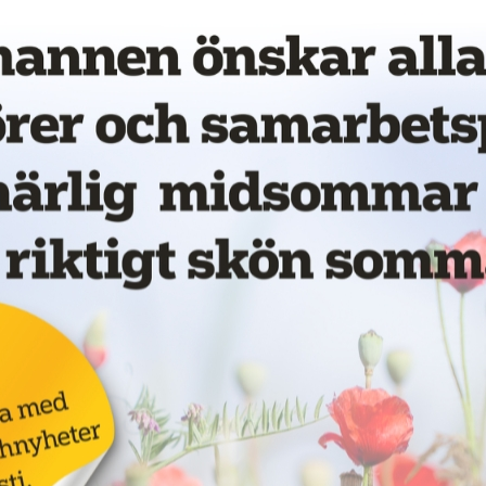
la på LinkedIn
Annons:
vet!