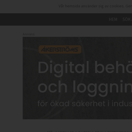
Vår hemsida använder sig av cookies. Gen
HEM
SÖK 
Annons: