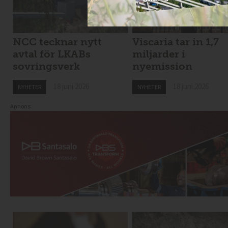
NCC tecknar nytt
Viscaria tar in 1,7
avtal för LKABs
miljarder i
sovringsverk
nyemission
18 juni 2026
18 juni 2026
NYHETER
NYHETER
Annons: