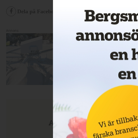
Dela på Facebook
Dela på Twitter
De
Annons:
Anmäl dig till nyhetsbre