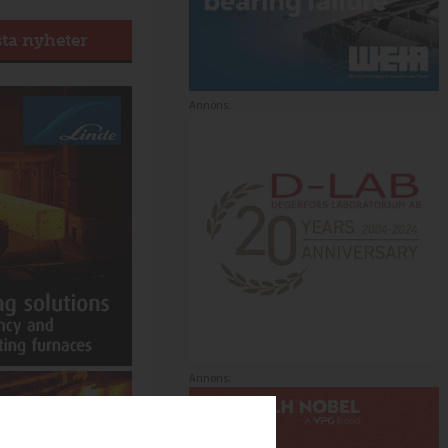
sta nyheter
Annons:
Annons: