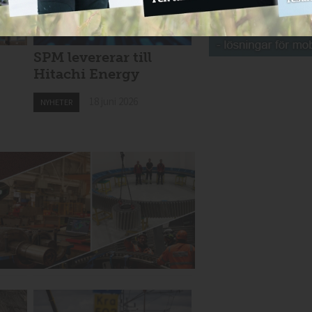
SPM levererar till
Hitachi Energy
18 juni 2026
NYHETER