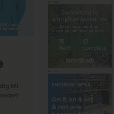
Annons:
Annons:
ig till
revet!