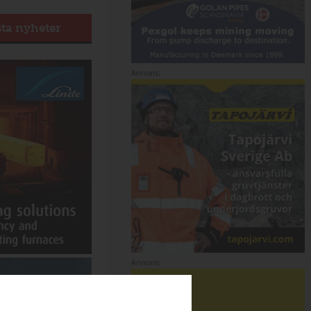
sta nyheter
Annons:
Annons: