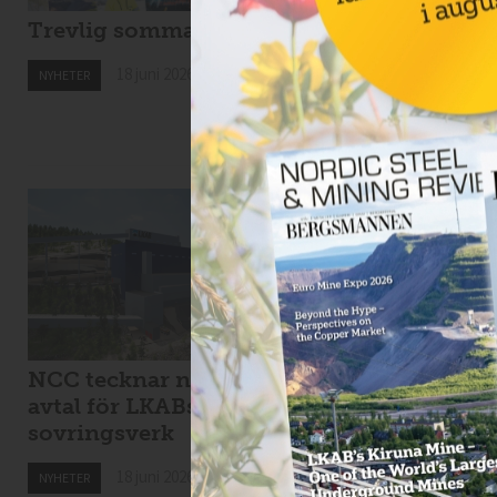
Trevlig sommar!
Drillcon ska borra 
Svartliden
18 juni 2026
NYHETER
18 juni 2026
NYHETER
NCC tecknar nytt
Viscaria tar in 1,7
avtal för LKABs
miljarder i
sovringsverk
nyemission
18 juni 2026
18 juni 2026
NYHETER
NYHETER