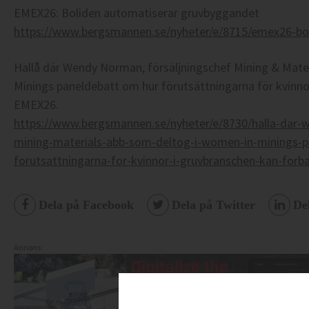
EMEX26: Boliden automatiserar gruvbyggandet
https://www.bergsmannen.se/nyheter/e/8715/emex26-bo
Hallå där Wendy Norman, försäljningschef Mining & Mate
Minings paneldebatt om hur förutsättningarna för kvinnor
EMEX26.
https://www.bergsmannen.se/nyheter/e/8730/halla-dar-
mining-materials-abb-som-deltog-i-women-in-minings-p
forutsattningarna-for-kvinnor-i-gruvbranschen-kan-forb
Dela på Facebook
Dela på Twitter
De
Annons: