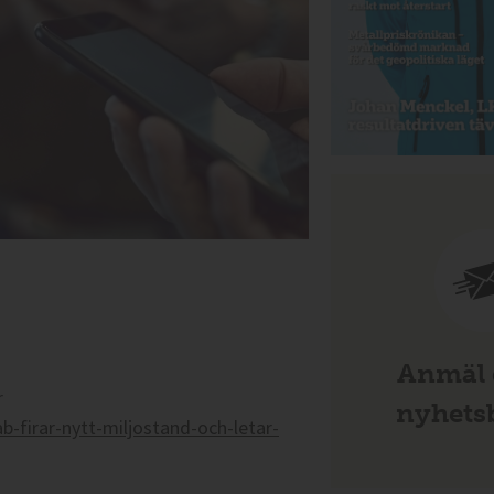
Anmäl d
r
nyhetsb
firar-nytt-miljostand-och-letar-