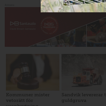
Annons:
Kommuner mister
Sandvik levererar t
vetorätt för
guldgruva