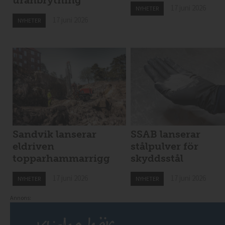
uranbrytning
17 juni 2026
NYHETER
17 juni 2026
NYHETER
Sandvik lanserar
SSAB lanserar
eldriven
stålpulver för
topparhammarrigg
skyddsstål
17 juni 2026
17 juni 2026
NYHETER
NYHETER
Annons: