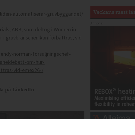
Veckans mest lä
liden-automatiserar-gruvbyggandet/
Annons:
rials, ABB, som deltog i Women in
 i gruvbranschen kan förbättras, vid
wendy-norman-forsaljningschef-
aneldebatt-om-hur-
attras-vid-emex26-/
la på LinkedIn