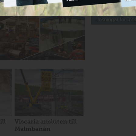
ill
Viscaria ansluten till
Malmbanan