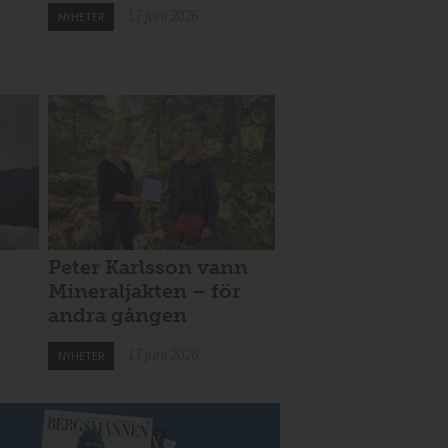
17 juni 2026
NYHETER
Peter Karlsson vann
Mineraljakten – för
andra gången
17 juni 2026
NYHETER