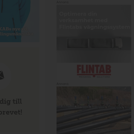
Annons:
Annons:
ig till
revet!