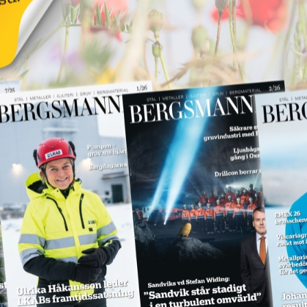
för
LKAB ska böta 55
miljoner för
dödsolycka
18 juni 2026
NYHETER
Annons:
Annons:
SPM levererar till
Hitachi Energy
18 juni 2026
NYHETER