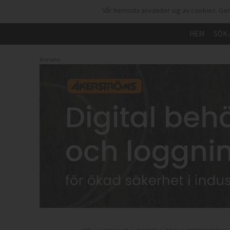
Vår hemsida använder sig av cookies. Gen
HEM
SÖK 
Annons: