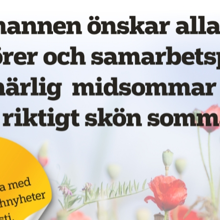
vet!
Annons: