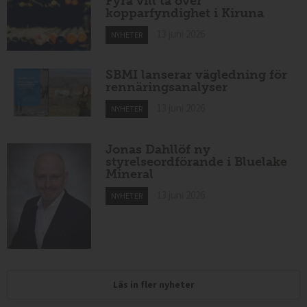
Fyra vill ta över
kopparfyndighet i Kiruna
13 juni 2026
NYHETER
SBMI lanserar vägledning för
rennäringsanalyser
13 juni 2026
NYHETER
Jonas Dahllöf ny
styrelseordförande i Bluelake
Mineral
13 juni 2026
NYHETER
Läs in fler nyheter