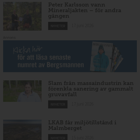
Peter Karlsson vann
Mineraljakten – för andra
gången
17 juni 2026
NYHETER
Annons:
Slam från massaindustrin kan
förenkla sanering av gammalt
gruvavfall
17 juni 2026
NYHETER
LKAB får miljötillstånd i
Malmberget
15 juni 2026
NYHETER