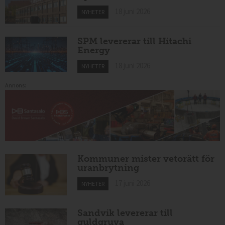
18 juni 2026
NYHETER
SPM levererar till Hitachi
Energy
18 juni 2026
NYHETER
Annons:
Kommuner mister vetorätt för
uranbrytning
17 juni 2026
NYHETER
Sandvik levererar till
guldgruva