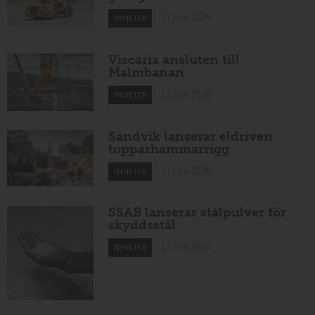
17 juni 2026
NYHETER
Viscaria ansluten till
Malmbanan
17 juni 2026
NYHETER
Sandvik lanserar eldriven
topparhammarrigg
17 juni 2026
NYHETER
SSAB lanserar stålpulver för
skyddsstål
17 juni 2026
NYHETER