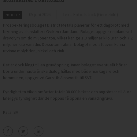
alunskiffer i Jämtland
05 juni 2026
Text: Foto: Istock (Genrebild)
NYHETER
Prospekteringsbolaget District Metals planerar för ett dagbrott med
brytning av alunskiffer i Oviken i Jämtland. Bolaget uppger en planerad
årsvolym om tio miljoner ton, vilket kan ge 1,3 miljoner kilo uran och 7,2
miljoner kilo vanadin. Dessutom räknar bolaget med att även kunna
utvinna molybden, nickel och zink.
Det är dock långt till en gruvöppning. Innan bolaget eventuellt börjar
borra under nästa år ska dialog hållas med både markägare och
kommunen, uppger vd Garreth Ainsworth till SVT.
Fyndigheten Viken omfattar totalt 38 000 hektar och angränsar till Aura
Energys fyndighet där de hoppas få öppna en vanadingruva.
Källa: SVT