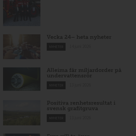
Vecka 24– heta nyheter
14 juni 2026
NYHETER
Alleima får miljardorder på
undervattensrör
13 juni 2026
NYHETER
Positiva renhetsresultat i
svensk grafitgruva
13 juni 2026
NYHETER