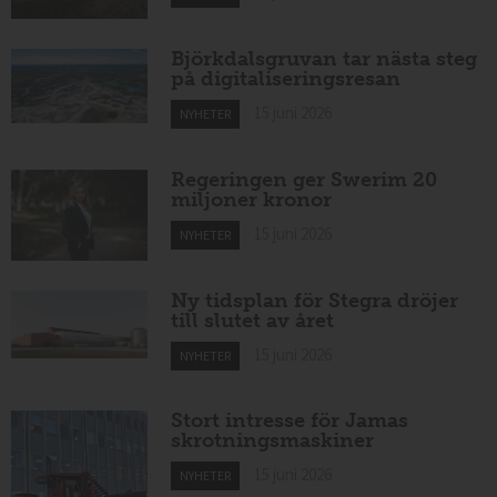
Björkdalsgruvan tar nästa steg
på digitaliseringsresan
15 juni 2026
NYHETER
Regeringen ger Swerim 20
miljoner kronor
15 juni 2026
NYHETER
Ny tidsplan för Stegra dröjer
till slutet av året
15 juni 2026
NYHETER
Stort intresse för Jamas
skrotningsmaskiner
15 juni 2026
NYHETER