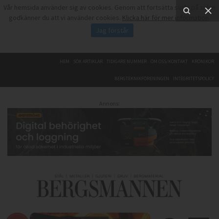
Vår hemsida använder sig av cookies. Genom att fortsätta surfa på sidan
godkänner du att vi använder cookies.
Klicka här för mer information
.
Jag förstår
HEM
SÖK ARTIKLAR
TIDIGARE NUMMER
OM OSS/KONTAKT
KRÖNIKOR
BERGTEKNIKFÖRENINGEN
INTEGRITETSPOLICY
Annons: