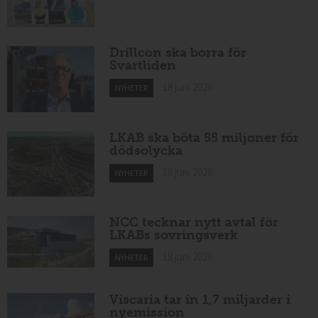
Drillcon ska borra för
Svartliden
18 juni 2026
NYHETER
LKAB ska böta 55 miljoner för
dödsolycka
18 juni 2026
NYHETER
NCC tecknar nytt avtal för
LKABs sovringsverk
18 juni 2026
NYHETER
Viscaria tar in 1,7 miljarder i
nyemission